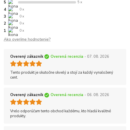
5
5 x
4
0 x
3
0 x
2
0 x
1
0 x
Ako overíme hodnotenie?
Overený zákazník
Overená recenzia
- 07. 08. 2026
Tento produkt je skutočne skvelý a stojí za každý vynaložený
cent.
Overený zákazník
Overená recenzia
- 06. 08. 2026
Vrelo odporúčam tento obchod každému, kto hľadá kvalitné
produkty.