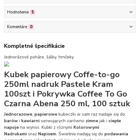
Hodnotenie
5
Komentáre
0
Kompletné špecifikácie
Jednorázové poháre, šálky, hrnčeky
Kubek papierowy Coffe-to-go
250ml nadruk Pastele Kram
100szt i Pokrywka Coffee To Go
Czarna Abena 250 ml, 100 sztuk
Jednorazowe
,
papierowe
kubeczki w sam raz nadaje się do
barów
i
kawiarni
serwujących zarówno
zimne
jak i
ciepłe
napoje
na wynos. Kubki z róznymi
Kolorowymi
Nadrukami
oraz
Napisem
. Świetnie nadają się do
podawania