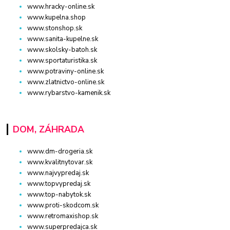
www.hracky-online.sk
www.kupelna.shop
www.stonshop.sk
www.sanita-kupelne.sk
www.skolsky-batoh.sk
www.sportaturistika.sk
www.potraviny-online.sk
www.zlatnictvo-online.sk
www.rybarstvo-kamenik.sk
DOM, ZÁHRADA
www.dm-drogeria.sk
www.kvalitnytovar.sk
www.najvypredaj.sk
www.topvypredaj.sk
www.top-nabytok.sk
www.proti-skodcom.sk
www.retromaxishop.sk
www.superpredajca.sk