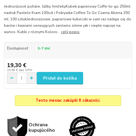
Jednorázové poháre, šálky, hrnčekyKubek papierowy Coffe-to-go 250ml
nadruk Pastele Kram 100szt i Pokrywka Coffee To Go Czarna Abena 250
ml, 100 sztukJednorazowe, papierowe kubeczki w sam raz nadaje się do
barów i kawiarni serwujących zarówno zimne jak i ciepłe napoje na
wynos. Kubki z róznymi Koloro...
celý popis
Dostupnosť
3-7 dní
19,30 €
15,69 €
bez DPH
Pridať do košíka
Tento mesiac zakúpili 8 zákazníci.
Ochrana
kupujúcého