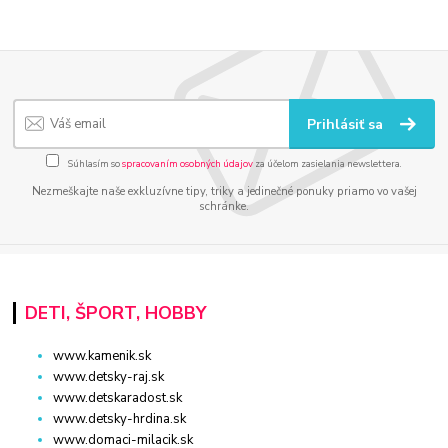
Prihlásiť sa
Súhlasím so
spracovaním osobných údajov
za účelom zasielania newslettera.
Nezmeškajte naše exkluzívne tipy, triky a jedinečné ponuky priamo vo vašej
schránke.
DETI, ŠPORT, HOBBY
www.kamenik.sk
www.detsky-raj.sk
www.detskaradost.sk
www.detsky-hrdina.sk
www.domaci-milacik.sk