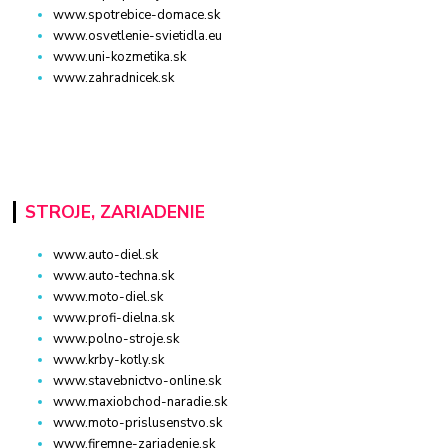
www.spotrebice-domace.sk
www.osvetlenie-svietidla.eu
www.uni-kozmetika.sk
www.zahradnicek.sk
STROJE, ZARIADENIE
www.auto-diel.sk
www.auto-techna.sk
www.moto-diel.sk
www.profi-dielna.sk
www.polno-stroje.sk
www.krby-kotly.sk
www.stavebnictvo-online.sk
www.maxiobchod-naradie.sk
www.moto-prislusenstvo.sk
www.firemne-zariadenie.sk