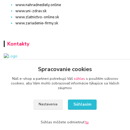
www.nahradnediely.online
www.uni-zdrav.sk
www.zlatnictvo-online.sk
www.zariadenie-firmy.sk
Kontakty
www.zariadenie-firmy.sk
Spracovanie cookies
Náš e-shop a partneri potrebujú Váš
súhlas
s použitím súborov
+421 940 949 000
cookies, aby Vám mohli zobrazovať informácie týkajúce sa Vašich
záujmov.
info@kamenik.sk
Súhlasím
Nastavenia
Súhlas môžete odmietnuť
tu
.