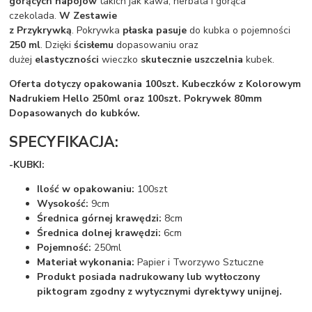
gorących napojów
takich jak kawa, herbata i gorąca
czekolada.
W Zestawie
z Przykrywką
. Pokrywka
płaska
pasuje
do kubka o pojemności
250 ml
. Dzięki
ścisłemu
dopasowaniu oraz
dużej
elastyczności
wieczko
skutecznie uszczelnia
kubek.
Oferta dotyczy opakowania 100szt. Kubeczków z Kolorowym
Nadrukiem Hello 250ml oraz 100szt. Pokrywek 80mm
Dopasowanych do kubków.
SPECYFIKACJA:
-KUBKI:
Ilość w opakowaniu:
100szt
Wysokość:
9cm
Średnica górnej krawędzi:
8cm
Średnica dolnej krawędzi:
6cm
Pojemność:
250ml
Materiał wykonania:
Papier i Tworzywo Sztuczne
Produkt posiada nadrukowany lub wytłoczony
piktogram zgodny z wytycznymi dyrektywy unijnej.