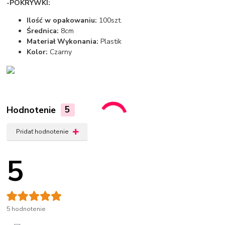
-POKRYWKI:
Ilość w opakowaniu:
100szt.
Średnica:
8cm
Materiał Wykonania:
Plastik
Kolor:
Czarny
Hodnotenie
5
Pridať hodnotenie
5
5 hodnotenie