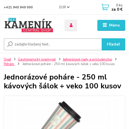
0
ks
EUR
+421 940 949 000
za
0 €
Menu
Hľadať
Úvod
Gastronomický priemysel
Jednorázové riady a príslušenstvo
Poháre
Jednorázové poháre - 250 ml kávových šálok + veko 100 kusov
Jednorázové poháre - 250 ml
kávových šálok + veko 100 kusov