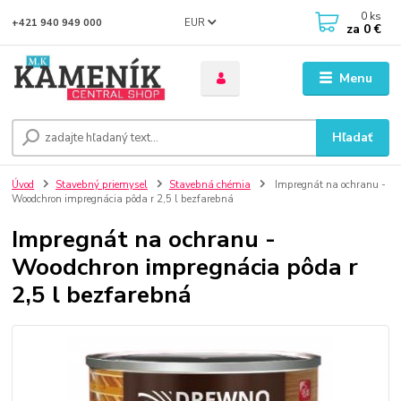
0
ks
EUR
+421 940 949 000
za
0 €
Menu
Hľadať
Úvod
Stavebný priemysel
Stavebná chémia
Impregnát na ochranu -
Woodchron impregnácia pôda r 2,5 l bezfarebná
Impregnát na ochranu -
Woodchron impregnácia pôda r
2,5 l bezfarebná