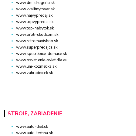
www.dm-drogeria.sk
www.kvalitnytovar.sk
www.najvypredaj.sk
www.topvypredaj.sk
www.top-nabytok.sk
www.proti-skodcom.sk
www.retromaxishop.sk
www.superpredajca.sk
www.spotrebice-domace.sk
www.osvetlenie-svietidla.eu
www.uni-kozmetika.sk
www.zahradnicek.sk
STROJE, ZARIADENIE
www.auto-diel.sk
www.auto-techna.sk