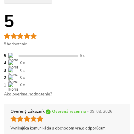
5
5 hodnotenie
5
5 x
4
0 x
3
0 x
2
0 x
1
0 x
Ako overíme hodnotenie?
Overený zákazník
Overená recenzia
- 09. 08. 2026
Vynikajúca komunikácia s obchodom vrelo odporúčam.