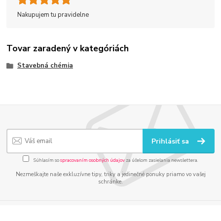
Nakupujem tu pravidelne
Tovar zaradený v kategóriách
Stavebná chémia
Prihlásiť sa
Súhlasím so
spracovaním osobných údajov
za účelom zasielania newslettera.
Nezmeškajte naše exkluzívne tipy, triky a jedinečné ponuky priamo vo vašej
schránke.