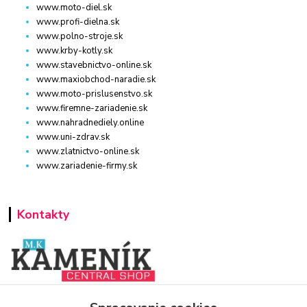
www.moto-diel.sk
www.profi-dielna.sk
www.polno-stroje.sk
www.krby-kotly.sk
www.stavebnictvo-online.sk
www.maxiobchod-naradie.sk
www.moto-prislusenstvo.sk
www.firemne-zariadenie.sk
www.nahradnediely.online
www.uni-zdrav.sk
www.zlatnictvo-online.sk
www.zariadenie-firmy.sk
Kontakty
www.zariadenie-firmy.sk