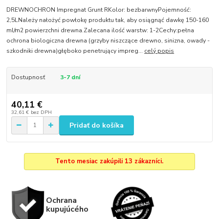
DREWNOCHRON Impregnat Grunt RKolor: bezbarwnyPojemność:
2,5LNależy nałożyć powłokę produktu tak, aby osiągnąć dawkę 150-160
ml/m2 powierzchni drewna.Zalecana ilość warstw: 1-2Cechy:pełna
ochrona biologiczna drewna (grzyby niszczące drewno, sinizna, owady -
szkodniki drewna)głęboko penetrujący impreg...
celý popis
Dostupnosť
3-7 dní
40,11 €
32,61 €
bez DPH
Pridať do košíka
Tento mesiac zakúpili 13 zákazníci.
Ochrana
kupujúcého