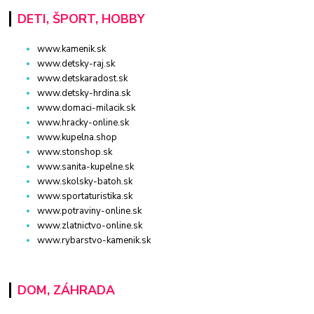
DETI, ŠPORT, HOBBY
www.kamenik.sk
www.detsky-raj.sk
www.detskaradost.sk
www.detsky-hrdina.sk
www.domaci-milacik.sk
www.hracky-online.sk
www.kupelna.shop
www.stonshop.sk
www.sanita-kupelne.sk
www.skolsky-batoh.sk
www.sportaturistika.sk
www.potraviny-online.sk
www.zlatnictvo-online.sk
www.rybarstvo-kamenik.sk
DOM, ZÁHRADA