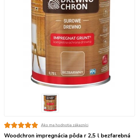
Ako ma hodnotia zákazníci
Woodchron impregnácia pôda r 2,5 l bezfarebná