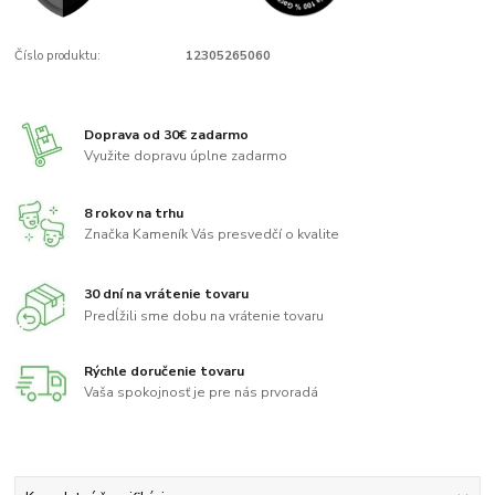
Číslo produktu:
12305265060
Doprava od 30€ zadarmo
Využite dopravu úplne zadarmo
8 rokov na trhu
Značka Kameník Vás presvedčí o kvalite
30 dní na vrátenie tovaru
Predĺžili sme dobu na vrátenie tovaru
Rýchle doručenie tovaru
Vaša spokojnosť je pre nás prvoradá