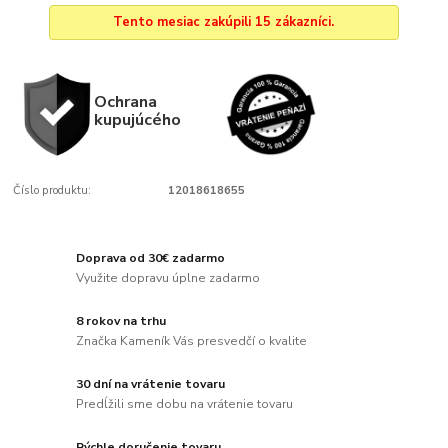
Tento mesiac zakúpili 15 zákazníci.
Ochrana
kupujúcého
Číslo produktu:
12018618655
Doprava od 30€ zadarmo
Využite dopravu úplne zadarmo
8 rokov na trhu
Značka Kameník Vás presvedčí o kvalite
30 dní na vrátenie tovaru
Predĺžili sme dobu na vrátenie tovaru
Rýchle doručenie tovaru