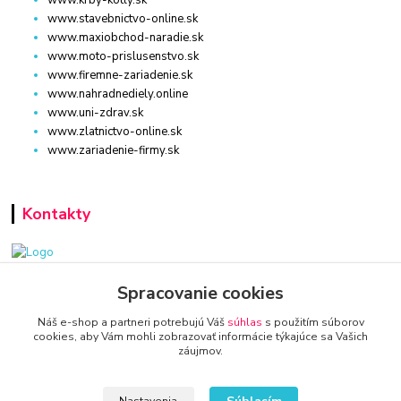
www.stavebnictvo-online.sk
www.maxiobchod-naradie.sk
www.moto-prislusenstvo.sk
www.firemne-zariadenie.sk
www.nahradnediely.online
www.uni-zdrav.sk
www.zlatnictvo-online.sk
www.zariadenie-firmy.sk
Kontakty
www.zariadenie-firmy.sk
Spracovanie cookies
Náš e-shop a partneri potrebujú Váš
súhlas
s použitím súborov
+421 940 949 000
cookies, aby Vám mohli zobrazovať informácie týkajúce sa Vašich
záujmov.
info@kamenik.sk