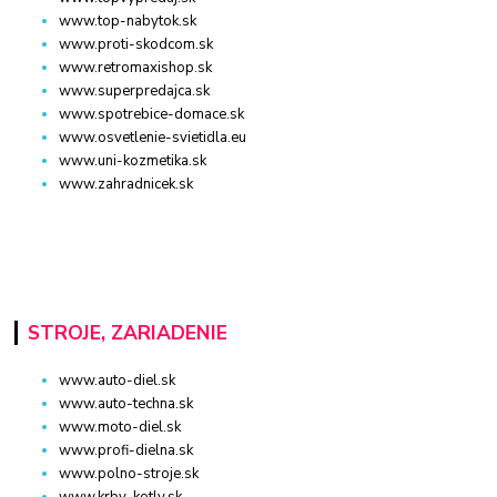
www.top-nabytok.sk
www.proti-skodcom.sk
www.retromaxishop.sk
www.superpredajca.sk
www.spotrebice-domace.sk
www.osvetlenie-svietidla.eu
www.uni-kozmetika.sk
www.zahradnicek.sk
STROJE, ZARIADENIE
www.auto-diel.sk
www.auto-techna.sk
www.moto-diel.sk
www.profi-dielna.sk
www.polno-stroje.sk
www.krby-kotly.sk