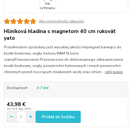
Ako ma hodnotia zákazníci
Hliníková hladina s magnetom 40 cm rukoväť
yato
Przedmiotem sprzedaży jest wysokiej jakości Impregnat barwiący do
kostki brukowej, cegły, betonu M&M 5l kolor
czarnyPrzeznaczenie:Przeznaczony do dekoracyjnego zabezpieczania
kostki brukowej, cegły, powierzchni betonowych i innych powierzchni
chłonnych przed niszczącym działaniem wody oraz zmien...
celý popis
Dostupnosť
3-7 dní
43,98 €
35,76 €
bez DPH
Pridať do košíka