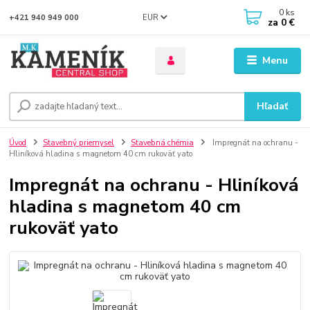
0
ks
EUR
+421 940 949 000
za
0 €
Menu
Hľadať
Úvod
Stavebný priemysel
Stavebná chémia
Impregnát na ochranu -
Hliníková hladina s magnetom 40 cm rukoväť yato
Impregnát na ochranu - Hliníková
hladina s magnetom 40 cm
rukoväť yato