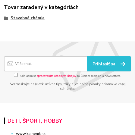
Tovar zaradený v kategóriách
Stavebná chémia
Prihlásiť sa
Súhlasím so
spracovaním osobných údajov
za účelom zasielania newslettera.
Nezmeškajte naše exkluzívne tipy, triky a jedinečné ponuky priamo vo vašej
schránke.
DETI, ŠPORT, HOBBY
www.kamenik.sk