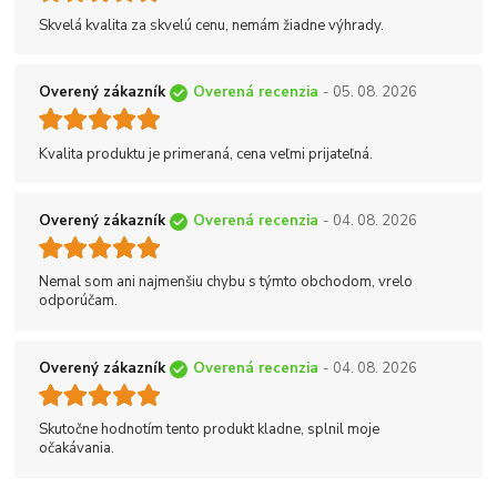
Skvelá kvalita za skvelú cenu, nemám žiadne výhrady.
Overený zákazník
Overená recenzia
- 05. 08. 2026
Kvalita produktu je primeraná, cena veľmi prijateľná.
Overený zákazník
Overená recenzia
- 04. 08. 2026
Nemal som ani najmenšiu chybu s týmto obchodom, vrelo
odporúčam.
Overený zákazník
Overená recenzia
- 04. 08. 2026
Skutočne hodnotím tento produkt kladne, splnil moje
očakávania.