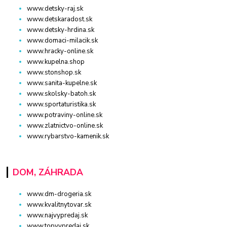
www.detsky-raj.sk
www.detskaradost.sk
www.detsky-hrdina.sk
www.domaci-milacik.sk
www.hracky-online.sk
www.kupelna.shop
www.stonshop.sk
www.sanita-kupelne.sk
www.skolsky-batoh.sk
www.sportaturistika.sk
www.potraviny-online.sk
www.zlatnictvo-online.sk
www.rybarstvo-kamenik.sk
DOM, ZÁHRADA
www.dm-drogeria.sk
www.kvalitnytovar.sk
www.najvypredaj.sk
www.topvypredaj.sk