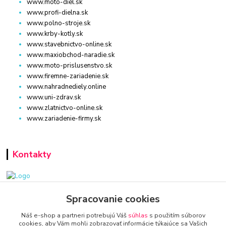
www.moto-diel.sk
www.profi-dielna.sk
www.polno-stroje.sk
www.krby-kotly.sk
www.stavebnictvo-online.sk
www.maxiobchod-naradie.sk
www.moto-prislusenstvo.sk
www.firemne-zariadenie.sk
www.nahradnediely.online
www.uni-zdrav.sk
www.zlatnictvo-online.sk
www.zariadenie-firmy.sk
Kontakty
www.zariadenie-firmy.sk
Spracovanie cookies
Náš e-shop a partneri potrebujú Váš
súhlas
s použitím súborov
+421 940 949 000
cookies, aby Vám mohli zobrazovať informácie týkajúce sa Vašich