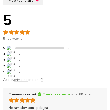
Pridať hodnotenie
5
5 hodnotenie
5
5 x
4
0 x
3
0 x
2
0 x
1
0 x
Ako overíme hodnotenie?
Overený zákazník
Overená recenzia
- 07. 08. 2026
Nemám slov som spokojná