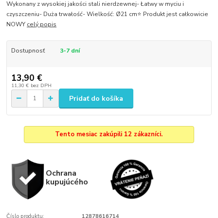
Wykonany z wysokiej jakości stali nierdzewnej- Łatwy w myciu i
czyszczeniu- Duża trwałość- Wielkość: Ø21 cm⭐ Produkt jest całkowicie
NOWY
celý popis
Dostupnosť
3-7 dní
13,90 €
11,30 €
bez DPH
Pridať do košíka
Tento mesiac zakúpili 12 zákazníci.
Ochrana
kupujúcého
Číslo produktu:
12878616714