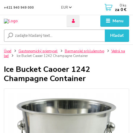
0
ks
EUR
+421 940 949 000
za
0 €
Menu
Hľadať
Úvod
Gastronomický priemysel
Barmanské príslušenstvo
Vedrá na
ľad
Ice Bucket Caooer 1242 Champagne Container
Ice Bucket Caooer 1242
Champagne Container