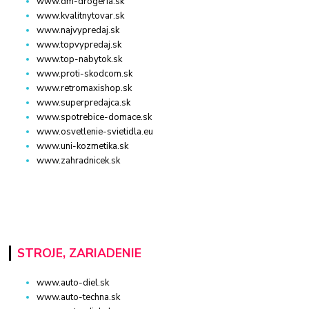
www.dm-drogeria.sk
www.kvalitnytovar.sk
www.najvypredaj.sk
www.topvypredaj.sk
www.top-nabytok.sk
www.proti-skodcom.sk
www.retromaxishop.sk
www.superpredajca.sk
www.spotrebice-domace.sk
www.osvetlenie-svietidla.eu
www.uni-kozmetika.sk
www.zahradnicek.sk
STROJE, ZARIADENIE
www.auto-diel.sk
www.auto-techna.sk