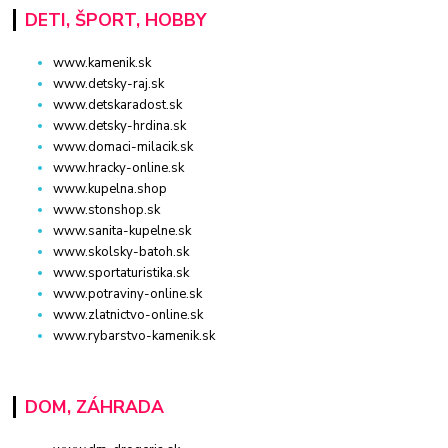
DETI, ŠPORT, HOBBY
www.kamenik.sk
www.detsky-raj.sk
www.detskaradost.sk
www.detsky-hrdina.sk
www.domaci-milacik.sk
www.hracky-online.sk
www.kupelna.shop
www.stonshop.sk
www.sanita-kupelne.sk
www.skolsky-batoh.sk
www.sportaturistika.sk
www.potraviny-online.sk
www.zlatnictvo-online.sk
www.rybarstvo-kamenik.sk
DOM, ZÁHRADA