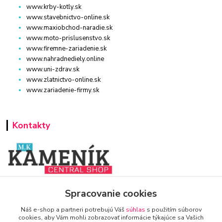
www.krby-kotly.sk
www.stavebnictvo-online.sk
www.maxiobchod-naradie.sk
www.moto-prislusenstvo.sk
www.firemne-zariadenie.sk
www.nahradnediely.online
www.uni-zdrav.sk
www.zlatnictvo-online.sk
www.zariadenie-firmy.sk
Kontakty
www.zariadenie-firmy.sk
Spracovanie cookies
Náš e-shop a partneri potrebujú Váš
súhlas
s použitím súborov
+421 940 949 000
cookies, aby Vám mohli zobrazovať informácie týkajúce sa Vašich