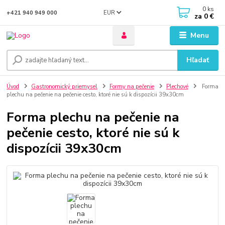
0
ks
EUR
+421 940 949 000
za
0 €
Menu
Hľadať
Úvod
Gastronomický priemysel
Formy na pečenie
Plechové
Forma
plechu na pečenie na pečenie cesto, ktoré nie sú k dispozícii 39x30cm
Forma plechu na pečenie na
pečenie cesto, ktoré nie sú k
dispozícii 39x30cm