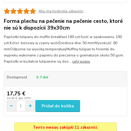
Ako ma hodnotia zákazníci
Forma plechu na pečenie na pečenie cesto, ktoré
nie sú k dispozícii 39x30cm
Papilotki tulipany do muffin breakfast 180 szt.Ilość w opakowaniu: 180
szt.Kolor: beżowy w czarny wzórŚrednica dna: 50 mmWysokość: 80
mmOdporne na wysoką temperaturęMuffiny tulipan to foremki do
wypieku wykonane z papieru do pieczenia o gramaturze około 50 gsm.
Papilotki w kształcie tulipanów są dos...
celý popis
Dostupnosť
3-7 dní
17,75 €
14,43 €
bez DPH
Pridať do košíka
Tento mesiac zakúpili 11 zákazníci.