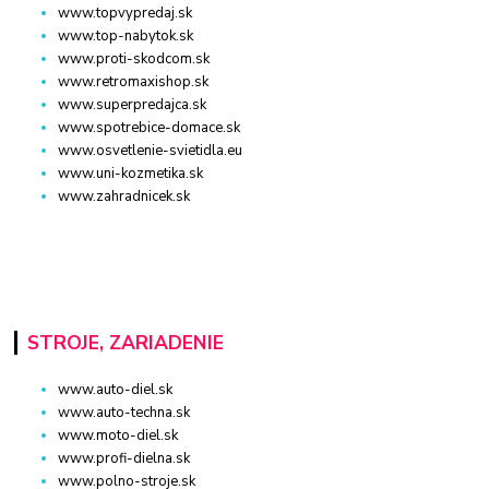
www.topvypredaj.sk
www.top-nabytok.sk
www.proti-skodcom.sk
www.retromaxishop.sk
www.superpredajca.sk
www.spotrebice-domace.sk
www.osvetlenie-svietidla.eu
www.uni-kozmetika.sk
www.zahradnicek.sk
STROJE, ZARIADENIE
www.auto-diel.sk
www.auto-techna.sk
www.moto-diel.sk
www.profi-dielna.sk
www.polno-stroje.sk