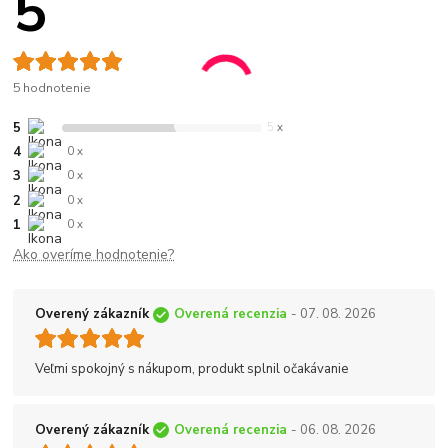
5
5 hodnotenie
5
5 x
4
0 x
3
0 x
2
0 x
1
0 x
Ako overíme hodnotenie?
Overený zákazník
Overená recenzia
- 07. 08. 2026
Veľmi spokojný s nákupom, produkt splnil očakávanie
Overený zákazník
Overená recenzia
- 06. 08. 2026