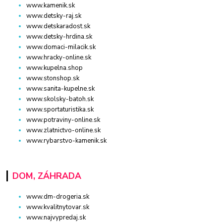
www.kamenik.sk
www.detsky-raj.sk
www.detskaradost.sk
www.detsky-hrdina.sk
www.domaci-milacik.sk
www.hracky-online.sk
www.kupelna.shop
www.stonshop.sk
www.sanita-kupelne.sk
www.skolsky-batoh.sk
www.sportaturistika.sk
www.potraviny-online.sk
www.zlatnictvo-online.sk
www.rybarstvo-kamenik.sk
DOM, ZÁHRADA
www.dm-drogeria.sk
www.kvalitnytovar.sk
www.najvypredaj.sk