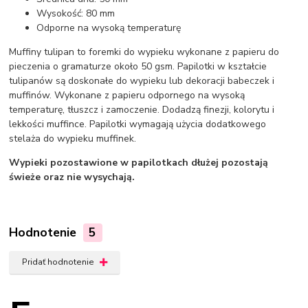
Wysokość: 80 mm
Odporne na wysoką temperaturę
Muffiny tulipan to foremki do wypieku wykonane z papieru do
pieczenia o gramaturze około 50 gsm. Papilotki w kształcie
tulipanów są doskonałe do wypieku lub dekoracji babeczek i
muffinów. Wykonane z papieru odpornego na wysoką
temperaturę, tłuszcz i zamoczenie. Dodadzą finezji, kolorytu i
lekkości muffince. Papilotki wymagają użycia dodatkowego
stelaża do wypieku muffinek.
Wypieki pozostawione w papilotkach dłużej pozostają
świeże oraz nie wysychają.
Hodnotenie
5
Pridať hodnotenie