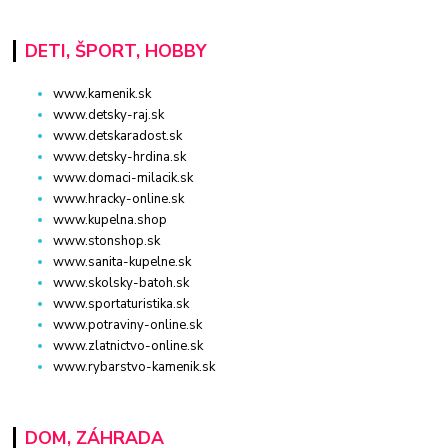
DETI, ŠPORT, HOBBY
www.kamenik.sk
www.detsky-raj.sk
www.detskaradost.sk
www.detsky-hrdina.sk
www.domaci-milacik.sk
www.hracky-online.sk
www.kupelna.shop
www.stonshop.sk
www.sanita-kupelne.sk
www.skolsky-batoh.sk
www.sportaturistika.sk
www.potraviny-online.sk
www.zlatnictvo-online.sk
www.rybarstvo-kamenik.sk
DOM, ZÁHRADA