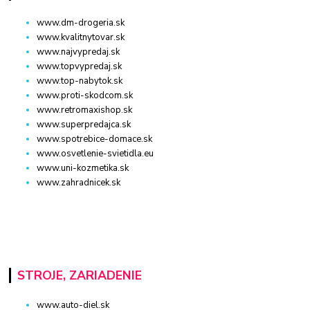
www.dm-drogeria.sk
www.kvalitnytovar.sk
www.najvypredaj.sk
www.topvypredaj.sk
www.top-nabytok.sk
www.proti-skodcom.sk
www.retromaxishop.sk
www.superpredajca.sk
www.spotrebice-domace.sk
www.osvetlenie-svietidla.eu
www.uni-kozmetika.sk
www.zahradnicek.sk
STROJE, ZARIADENIE
www.auto-diel.sk