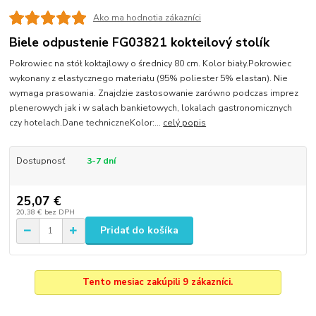
Ako ma hodnotia zákazníci
Biele odpustenie FG03821 kokteilový stolík
Pokrowiec na stół koktajlowy o średnicy 80 cm. Kolor biały.Pokrowiec
wykonany z elastycznego materiału (95% poliester 5% elastan). Nie
wymaga prasowania. Znajdzie zastosowanie zarówno podczas imprez
plenerowych jak i w salach bankietowych, lokalach gastronomicznych
czy hotelach.Dane techniczneKolor:...
celý popis
Dostupnosť
3-7 dní
25,07 €
20,38 €
bez DPH
Pridať do košíka
Tento mesiac zakúpili 9 zákazníci.