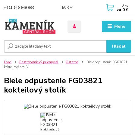
0
ks
EUR
+421 940 949 000
za
0 €
Menu
Hľadať
Úvod
Gastronomický priemysel
Ostatné
Biele odpustenie FG03821
kokteilový stolík
Biele odpustenie FG03821
kokteilový stolík