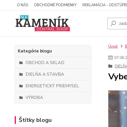
O NÁS
OBCHODNÉ PODMIENKY
REKLAMÁCIA - ODSTÚPE
Úvod
Kategórie blogu
07
.
06
.
OBCHOD A SKLAD
DIELŇ
Vybe
DIELŇA A STAVBA
ENERGETICKÝ PRIEMYSEL
VÝROBA
Štítky blogu