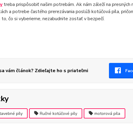
ly
treba prispôsobiť našim potrebám. Ak nám záleží na presných r
ách a potrebe častého prerezávania poslúži kotúčová píla, pričo
 to, čo si vyberieme, nezabudnite zostať v bezpečí.
 sa vám článok? Zdieľajte ho s priateľmi
Fac
tky
tavebné píly
Ručné kotúčové píly
motorová píla