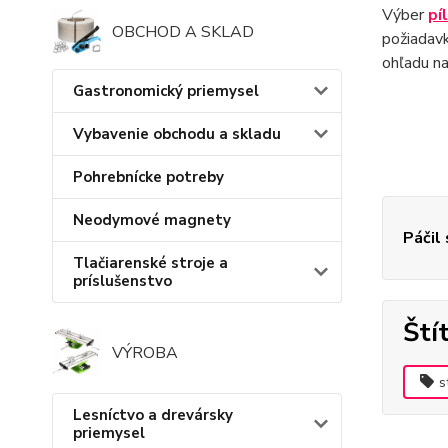
Výber
pí
OBCHOD A SKLAD
požiadavk
ohľadu na
Gastronomický priemysel
Vybavenie obchodu a skladu
Pohrebnícke potreby
Neodymové magnety
Páčil
Tlačiarenské stroje a
príslušenstvo
Ští
VÝROBA
s
Lesníctvo a drevársky
priemysel