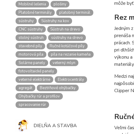
môže byť
Mobilné lešenia
plošiny
Platobné terminály
platobný terminál
Rez m
sústruhy
Sústruhy na kov
Jedným z 
CNC sústruhy
Sústruh na drevo
prenáša n
stolný sústruh
sústruhy na drevo
prácach. 
stavebné píly
Ručné kotúčové píly
pri dlhší
motorová píla
píla na rezanie kameňa
výkonu a 
Solárne panely
veterný mlyn
materiály
fotovoltaické panely
Medzi na
veterné elektrárne
Elektrocentrály
najpôsobi
agregát
Beztŕňové ohýbačky
Clipper N
Ohýbačky rúr a profilov
spracovanie rúr
Ručné
DIELŇA A STAVBA
Veľmi čas