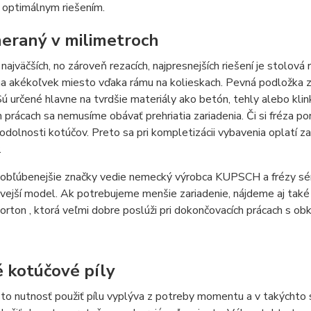
 optimálnym riešením.
eraný v milimetroch
najväčších, no zároveň rezacích, najpresnejších riešení je stolov
a akékoľvek miesto vďaka rámu na kolieskach. Pevná podložka zai
Sú určené hlavne na tvrdšie materiály ako betón, tehly alebo klink
ch prácach sa nemusíme obávať prehriatia zariadenia. Či si fréza por
odolnosti kotúčov. Preto sa pri kompletizácii vybavenia oplatí z
.
jobľúbenejšie značky vedie nemecký výrobca KUPSCH a frézy sér
vejší model. Ak potrebujeme menšie zariadenie, nájdeme aj také
orton , ktorá veľmi dobre poslúži pri dokončovacích prácach s ob
 kotúčové píly
to nutnosť použiť pílu vyplýva z potreby momentu a v takýchto si