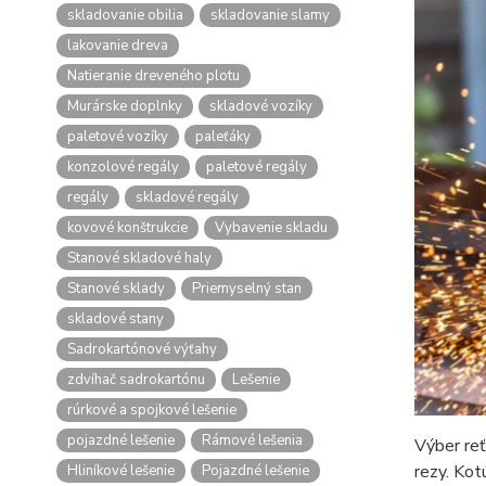
skladovanie obilia
skladovanie slamy
lakovanie dreva
Natieranie dreveného plotu
Murárske doplnky
skladové vozíky
paletové vozíky
paleťáky
konzolové regály
paletové regály
regály
skladové regály
kovové konštrukcie
Vybavenie skladu
Stanové skladové haly
Stanové sklady
Priemyselný stan
skladové stany
Sadrokartónové výťahy
zdvíhač sadrokartónu
Lešenie
rúrkové a spojkové lešenie
pojazdné lešenie
Rámové lešenia
Výber reť
rezy. Kot
Hliníkové lešenie
Pojazdné lešenie