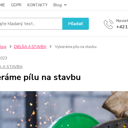
NIE
GDPR
KONTAKTY
Blog
Neviet
Hľadať
+421
Blog
DIELŇA A STAVBA
Vyberáme pílu na stavbu
2023
A A STAVBA
ráme pílu na stavbu