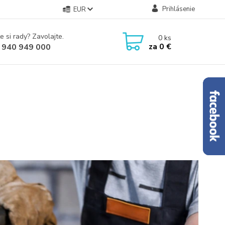
Prihlásenie
EUR
e si rady? Zavolajte.
0
ks
za
0 €
 940 949 000