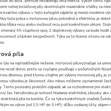
aložiť do auta , pretože nezaberajú veľa miesta. Výkon tohto t
bere ručnej kotúčovej píly skontrolujte maximálne otáčky za minútu
mi kvalitnú výbavu v tejto kategórii nájdete aj medzi modelmi v
by bola práca s motorovou pílou pohodlná a efektívna, je dobré 
álna hĺbka rezu alebo možnosť rezu pod konkrétnym uhlom. Druhá
zmeraný 45-stupňový spoj. Z doplnkovej výbavy sa bude hodiť aj 
ozornosť otázkam bezpečnosti. Týka sa to hlavne otvoru na odsá
lou.
ová píla
e čas na najtradičnejšie riešenie, motorovú píluvyznačuje sa univ
e rezať drevo, preto sa zvyčajne používajú v počiatočných fázac
rvou dilemou, pred ktorou stojíme pri výbere motorovej píly, je z
lavnou výhodou je šikovnosť. Ako mínus môžeme zaznamenať čast
y. Tento posledný problém odpadá, ak sa rozhodneme pre elektr
vý čas. Nevýhodou je nutnosť hľadania elektrickej zásuvky, ako
elektrická píla na batérie. Čo sa týka konkrétnych značiek,Švéd
kým na výkon (od 2,5 HP do 5 HP), dĺžku vodiacej lišty, objem 