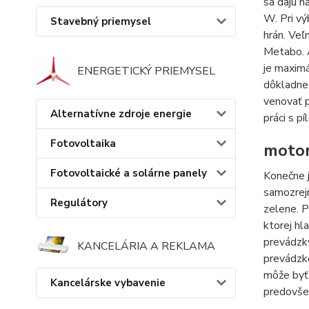
sa dajú n
W. Pri vý
Stavebný priemysel
hrán. Veľ
Metabo. A
je maxim
ENERGETICKÝ PRIEMYSEL
dôkladne 
venovať p
Alternatívne zdroje energie
práci s pí
Fotovoltaika
motor
Fotovoltaické a solárne panely
Konečne j
samozrejm
Regulátory
zelene. P
ktorej h
prevádzk
KANCELÁRIA A REKLAMA
prevádzko
môže byť 
Kancelárske vybavenie
predovšet