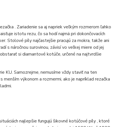
á rezačka . Zariadenie sa aj napriek veľkým rozmerom ľahko
sťuje istotu rezu, čo sa hodí najmä pri dokončovacích
er. Stolové píly najčastejšie pracujú za mokra, takže ani
adí s náročnou surovinou, závisí vo veľkej miere od jej
aobstarať si diamantové kotúče, určené na najtvrdšie
ie KU. Samozrejme, nemusíme vždy staviť na ten
 s menším výkonom a rozmermi, ako je napríklad rezačka
kladmi.
tuáciách najlepšie fungujú šikovné kotúčové píly , ktoré