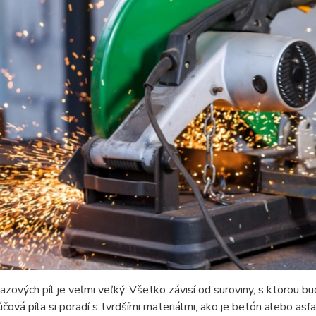
azových píl je veľmi veľký. Všetko závisí od suroviny, s ktorou 
účová píla si poradí s tvrdšími materiálmi, ako je betón alebo as