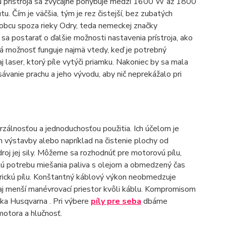
ypu prístroja sa zvyčajne pohybuje medzi 1600 W až 1800
. Čím je väčšia, tým je rez čistejší, bez zubatých
ýrobcu spoza rieky Odry, teda nemeckej značky
sa postarať o ďalšie možnosti nastavenia prístroja, ako
 možnosť funguje najmä vtedy, keď je potrebný
laser, ktorý píle vytýči priamku. Nakoniec by sa mala
vanie prachu a jeho vývodu, aby nič neprekážalo pri
erzálnosťou a jednoduchosťou použitia. Ich účelom je
h výstavby alebo napríklad na čistenie plochy od
droj jej sily. Môžeme sa rozhodnúť pre motorovú pílu,
ú potrebu miešania paliva s olejom a obmedzený čas
ickú pílu. Konštantný káblový výkon neobmedzuje
 aj menší manévrovací priestor kvôli káblu. Kompromisom
ska Husqvarna . Pri výbere
píly pre seba
dbáme
motora a hlučnosť.