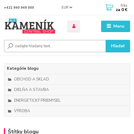
0
ks
EUR
+421 940 949 000
za
0 €
Menu
Hľadať
Kategórie blogu
OBCHOD A SKLAD
DIELŇA A STAVBA
ENERGETICKÝ PRIEMYSEL
VÝROBA
Štítky blogu