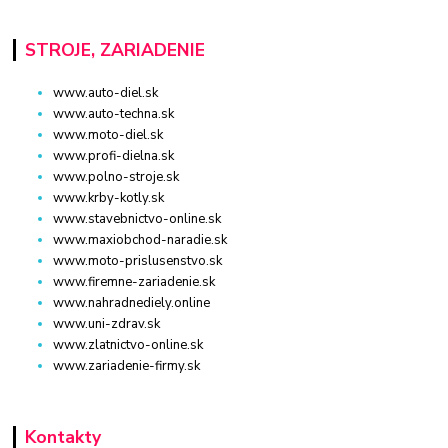
STROJE, ZARIADENIE
www.auto-diel.sk
www.auto-techna.sk
www.moto-diel.sk
www.profi-dielna.sk
www.polno-stroje.sk
www.krby-kotly.sk
www.stavebnictvo-online.sk
www.maxiobchod-naradie.sk
www.moto-prislusenstvo.sk
www.firemne-zariadenie.sk
www.nahradnediely.online
www.uni-zdrav.sk
www.zlatnictvo-online.sk
www.zariadenie-firmy.sk
Kontakty