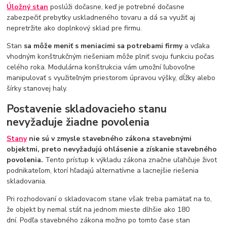
Úložný stan
poslúži dočasne, keď je potrebné dočasne
zabezpečiť prebytky uskladneného tovaru a dá sa využiť aj
nepretržite ako doplnkový sklad pre firmu.
Stan
sa môže meniť s meniacimi sa potrebami firmy
a vďaka
vhodným konštrukčným riešeniam môže plniť svoju funkciu počas
celého roka. Modulárna konštrukcia vám umožní ľubovoľne
manipulovať s využiteľným priestorom úpravou výšky, dĺžky alebo
šírky stanovej haly.
Postavenie skladovacieho stanu
nevyžaduje žiadne povolenia
Stany
nie sú v zmysle stavebného zákona stavebnými
objektmi, preto nevyžadujú ohlásenie a získanie stavebného
povolenia.
Tento prístup k výkladu zákona značne uľahčuje život
podnikateľom, ktorí hľadajú alternatívne a lacnejšie riešenia
skladovania.
Pri rozhodovaní o skladovacom stane však treba pamätať na to,
že objekt by nemal stáť na jednom mieste dlhšie ako 180
dní. Podľa stavebného zákona možno po tomto čase stan