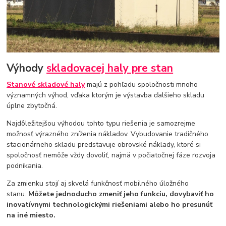
Výhody
skladovacej haly pre stan
Stanové skladové haly
majú z pohľadu spoločnosti mnoho
významných výhod, vďaka ktorým je výstavba ďalšieho skladu
úplne zbytočná.
Najdôležitejšou výhodou tohto typu riešenia je samozrejme
možnosť výrazného zníženia nákladov. Vybudovanie tradičného
stacionárneho skladu predstavuje obrovské náklady, ktoré si
spoločnosť nemôže vždy dovoliť, najmä v počiatočnej fáze rozvoja
podnikania.
Za zmienku stojí aj skvelá funkčnosť mobilného úložného
stanu.
Môžete jednoducho zmeniť jeho funkciu, dovybaviť ho
inovatívnymi technologickými riešeniami alebo ho presunúť
na iné miesto.