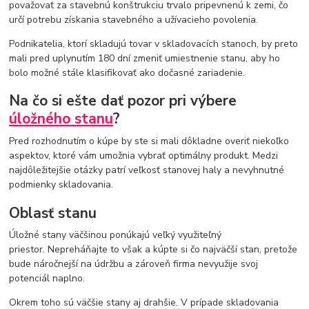
považovať za stavebnú konštrukciu trvalo pripevnenú k zemi, čo
určí potrebu získania stavebného a užívacieho povolenia.
Podnikatelia, ktorí skladujú tovar v skladovacích stanoch, by preto
mali pred uplynutím 180 dní zmeniť umiestnenie stanu, aby ho
bolo možné stále klasifikovať ako dočasné zariadenie.
Na čo si ešte dať pozor pri výbere
úložného stanu
?
Pred rozhodnutím o kúpe by ste si mali dôkladne overiť niekoľko
aspektov, ktoré vám umožnia vybrať optimálny produkt. Medzi
najdôležitejšie otázky patrí veľkosť stanovej haly a nevyhnutné
podmienky skladovania.
Oblasť stanu
Úložné stany väčšinou ponúkajú veľký využiteľný
priestor. Nepreháňajte to však a kúpte si čo najväčší stan, pretože
bude náročnejší na údržbu a zároveň firma nevyužije svoj
potenciál naplno.
Okrem toho sú väčšie stany aj drahšie. V prípade skladovania