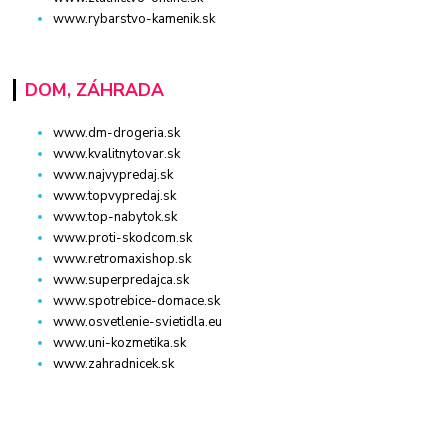
www.rybarstvo-kamenik.sk
DOM, ZÁHRADA
www.dm-drogeria.sk
www.kvalitnytovar.sk
www.najvypredaj.sk
www.topvypredaj.sk
www.top-nabytok.sk
www.proti-skodcom.sk
www.retromaxishop.sk
www.superpredajca.sk
www.spotrebice-domace.sk
www.osvetlenie-svietidla.eu
www.uni-kozmetika.sk
www.zahradnicek.sk