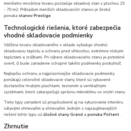
menšieho množstva tovaru postačuje skladový stan s plochou 25
- 70 m2. Príkladom menších skladovacích stanov je široká
ponuka
stanov Prestige
.
Technologické riešenia, ktoré zabezpečia
vhodné skladovacie podmienky
Väčšina tovaru skladovaného v sklade vyžaduje vhodnú
skladovaciu teplotu a ochranu pred vlhkosťou, extrémne nízkymi
teplotami a zrážkami. Pri výbere skladovacieho stanu je potrebné
overiť, či bude zariadenie schopné takéto podmienky poskytnúť.
Najlepšiu ochranu a najpriaznivejšie skladovacie podmienky
ponúkajú celoročné skladovacie stany, ktoré sú vybavené
dostatočne hrubými plachtami, tesnením a ventilačnými
systémami, ktoré zabezpečujú správnu mikroklímu vo vnútri stanu.
Tieto typy zariadení sú prispôsobené aj na vykurovanie interiéru
sálavými ohrievačmi a ohrievačmi. Jedným z najzaujímavejších
riešení tohto typu sú
úložné stany Grand
a
ponuka Poltent
.
Zhrnutie