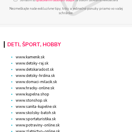
Súhlasím so
spracovaním osobných údajov
za účelom zasielania newslettera.
Nezmeškajte naše exkluzívne tipy, triky a jedinečné ponuky priamo vo vašej
schránke.
DETI, ŠPORT, HOBBY
www.kamenik.sk
www.detsky-raj.sk
www.detskaradost.sk
www.detsky-hrdina.sk
www.domaci-milacik.sk
www.hracky-online.sk
www.kupelna.shop
www.stonshop.sk
www.sanita-kupelne.sk
www.skolsky-batoh.sk
www.sportaturistika.sk
www.potraviny-online.sk
www.zlatnictvo-online.sk