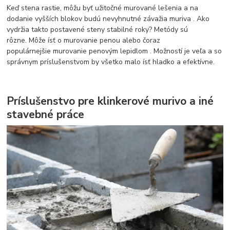
Keď stena rastie, môžu byť užitočné murované lešenia a na
dodanie vyšších blokov budú nevyhnutné závažia muriva . Ako
vydržia takto postavené steny stabilné roky? Metódy sú
rôzne. Môže ísť o murovanie penou alebo čoraz
populárnejšie murovanie penovým lepidlom . Možností je veľa a so
správnym príslušenstvom by všetko malo ísť hladko a efektívne.
Príslušenstvo pre klinkerové murivo a iné
stavebné práce