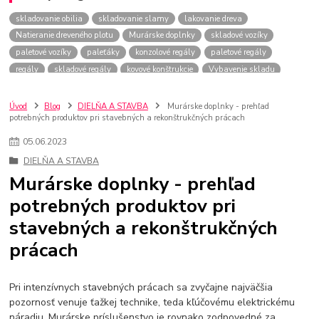
skladovanie obilia
skladovanie slamy
lakovanie dreva
Natieranie dreveného plotu
Murárske doplnky
skladové vozíky
paletové vozíky
paleťáky
konzolové regály
paletové regály
regály
skladové regály
kovové konštrukcie
Vybavenie skladu
Stanové skladové haly
Stanové sklady
Priemyselný stan
skladové stany
Sadrokartónové výťahy
zdvíhač sadrokartónu
Úvod
Blog
DIELŇA A STAVBA
Murárske doplnky - prehľad
potrebných produktov pri stavebných a rekonštrukčných prácach
Lešenie
rúrkové a spojkové lešenie
pojazdné lešenie
Rámové lešenia
Hliníkové lešenie
Pojazdné lešenie
Mobilné lešenia
plošiny
05
.
06
.
2023
Platobné terminály
platobný terminál
sústruhy
Sústruhy na kov
DIELŇA A STAVBA
CNC sústruhy
Sústruh na drevo
stolný sústruh
sústruhy na drevo
Murárske doplnky - prehľad
stavebné píly
Ručné kotúčové píly
motorová píla
potrebných produktov pri
píla na rezanie kameňa
Solárne panely
veterný mlyn
stavebných a rekonštrukčných
fotovoltaické panely
veterné elektrárne
Elektrocentrály
agregát
Beztŕňové ohýbačky
Ohýbačky rúr a profilov
spracovanie rúr
prácach
Pri intenzívnych stavebných prácach sa zvyčajne najväčšia
pozornosť venuje ťažkej technike, teda kľúčovému elektrickému
náradiu. Murárske príslušenstvo je rovnako zodpovedné za