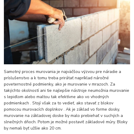
Samotný proces murovania je najväčšou výzvou pre náradie a
príslušenstvo a k tomu treba prirátať napríklad náročné
poveternostné podmienky, ako je murovanie v mrazoch. Za
takýchto okolností ani tie najlepšie nástroje neumožnia murovanie
s lepidlom alebo maltou tak efektívne ako vo vhodných
podmienkach . Stojí však za to vedieť, ako stavať z blokov
pomocou murovacích doplnkov . Ak je základ vo forme dosky,
murovanie na základovej doske by malo prebiehať v suchých a
slnečných dňoch. Potom je možné postaviť základové múry. Bloky
by nemali byť užšie ako 20 cm.