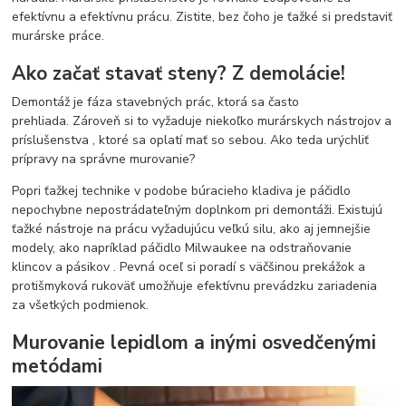
efektívnu a efektívnu prácu. Zistite, bez čoho je ťažké si predstaviť
murárske práce.
Ako začať stavať steny? Z demolácie!
Demontáž je fáza stavebných prác, ktorá sa často
prehliada. Zároveň si to vyžaduje niekoľko murárskych nástrojov a
príslušenstva , ktoré sa oplatí mať so sebou. Ako teda urýchliť
prípravy na správne murovanie?
Popri ťažkej technike v podobe búracieho kladiva je páčidlo
nepochybne nepostrádateľným doplnkom pri demontáži. Existujú
ťažké nástroje na prácu vyžadujúcu veľkú silu, ako aj jemnejšie
modely, ako napríklad páčidlo Milwaukee na odstraňovanie
klincov a pásikov . Pevná oceľ si poradí s väčšinou prekážok a
protišmyková rukoväť umožňuje efektívnu prevádzku zariadenia
za všetkých podmienok.
Murovanie lepidlom a inými osvedčenými
metódami