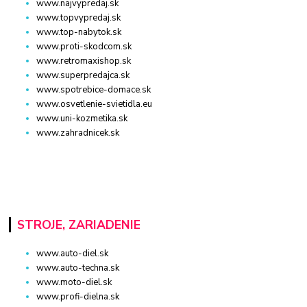
www.najvypredaj.sk
www.topvypredaj.sk
www.top-nabytok.sk
www.proti-skodcom.sk
www.retromaxishop.sk
www.superpredajca.sk
www.spotrebice-domace.sk
www.osvetlenie-svietidla.eu
www.uni-kozmetika.sk
www.zahradnicek.sk
STROJE, ZARIADENIE
www.auto-diel.sk
www.auto-techna.sk
www.moto-diel.sk
www.profi-dielna.sk