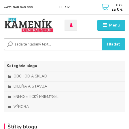
0
ks
EUR
+421 940 949 000
za
0 €
Menu
Hľadať
Kategórie blogu
OBCHOD A SKLAD
DIELŇA A STAVBA
ENERGETICKÝ PRIEMYSEL
VÝROBA
Štítky blogu