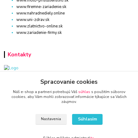
www.moto-prislusenstvo.sk
www.firemne-zariadenie.sk
www.nahradnediely.online
www.uni-zdrav.sk
www.zlatnictvo-online.sk
www.zariadenie-firmy.sk
Kontakty
www.zariadenie-firmy.sk
Spracovanie cookies
Náš e-shop a partneri potrebujú Váš
súhlas
s použitím súborov
+421 940 949 000
cookies, aby Vám mohli zobrazovať informácie týkajúce sa Vašich
záujmov.
info@kamenik.sk
Súhlasím
Nastavenia