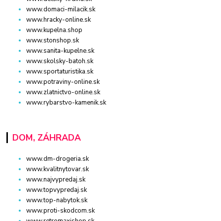
www.domaci-milacik.sk
www.hracky-online.sk
www.kupelna.shop
www.stonshop.sk
www.sanita-kupelne.sk
www.skolsky-batoh.sk
www.sportaturistika.sk
www.potraviny-online.sk
www.zlatnictvo-online.sk
www.rybarstvo-kamenik.sk
DOM, ZÁHRADA
www.dm-drogeria.sk
www.kvalitnytovar.sk
www.najvypredaj.sk
www.topvypredaj.sk
www.top-nabytok.sk
www.proti-skodcom.sk
www.retromaxishop.sk