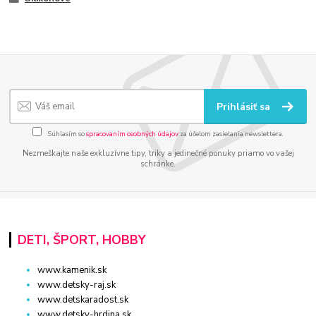
Prihlásiť sa
Súhlasím so
spracovaním osobných údajov
za účelom zasielania newslettera.
Nezmeškajte naše exkluzívne tipy, triky a jedinečné ponuky priamo vo vašej
schránke.
DETI, ŠPORT, HOBBY
www.kamenik.sk
www.detsky-raj.sk
www.detskaradost.sk
www.detsky-hrdina.sk