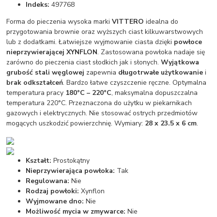
Indeks:
497768
Forma do pieczenia wysoka marki
VITTERO
idealna do
przygotowania brownie oraz wyższych ciast kilkuwarstwowych
lub z dodatkami. Łatwiejsze wyjmowanie ciasta dzięki
powłoce
nieprzywierającej XYNFLON
. Zastosowana powłoka nadaje się
zarówno do pieczenia ciast słodkich jak i słonych.
Wyjątkowa
grubość stali węglowej
zapewnia
długotrwałe użytkowanie
i
brak odkształceń
. Bardzo łatwe czyszczenie ręczne. Optymalna
temperatura pracy
180°C – 220°C
, maksymalna dopuszczalna
temperatura 220°C. Przeznaczona do użytku w piekarnikach
gazowych i elektrycznych. Nie stosować ostrych przedmiotów
mogących uszkodzić powierzchnię. Wymiary:
28 x 23.5 x 6 cm
.
Kształt:
Prostokątny
Nieprzywierająca powłoka:
Tak
Regulowana:
Nie
Rodzaj powłoki:
Xynflon
Wyjmowane dno:
Nie
Możliwość mycia w zmywarce:
Nie