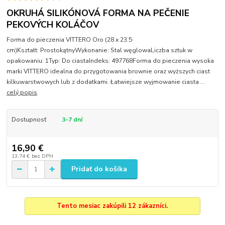
OKRUHÁ SILIKÓNOVÁ FORMA NA PEČENIE
PEKOVÝCH KOLÁČOV
Forma do pieczenia VITTERO Oro (28 x 23.5
cm)Kształt: ProstokątnyWykonanie: Stal węglowaLiczba sztuk w
opakowaniu: 1Typ: Do ciastaIndeks: 497768Forma do pieczenia wysoka
marki VITTERO idealna do przygotowania brownie oraz wyższych ciast
kilkuwarstwowych lub z dodatkami. Łatwiejsze wyjmowanie ciasta ...
celý popis
Dostupnosť
3-7 dní
16,90 €
13,74 €
bez DPH
Pridať do košíka
Tento mesiac zakúpili 12 zákazníci.