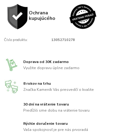
Ochrana
kupujúcého
Číslo produktu:
13052710278
Doprava od 30€ zadarmo
Využite dopravu úplne zadarmo
8 rokov na trhu
Značka Kameník Vás presvedčí o kvalite
30 dní na vrátenie tovaru
Predĺžili sme dobu na vrátenie tovaru
Rýchle doručenie tovaru
Vaša spokojnosť je pre nás prvoradá