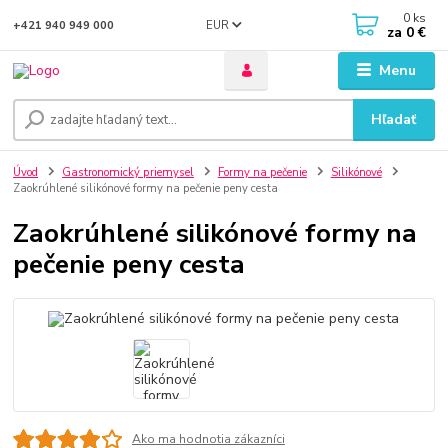
0
ks
EUR
+421 940 949 000
za
0 €
Menu
Hľadať
Úvod
Gastronomický priemysel
Formy na pečenie
Silikónové
Zaokrúhlené silikónové formy na pečenie peny cesta
Zaokrúhlené silikónové formy na
pečenie peny cesta
Ako ma hodnotia zákazníci