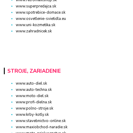
www.superpredajca.sk
www.spotrebice-domace.sk
www.osvetlenie-svietidla.eu
www.uni-kozmetika.sk
www.zahradnicek.sk
STROJE, ZARIADENIE
www.auto-diel.sk
www.auto-techna.sk
www.moto-diel.sk
www.profi-dielna.sk
www.polno-stroje.sk
www.krby-kotly.sk
www.stavebnictvo-online.sk
www.maxiobchod-naradie.sk