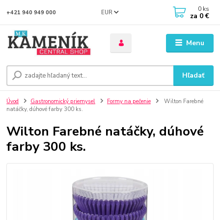
0
ks
EUR
+421 940 949 000
za
0 €
Menu
Hľadať
Úvod
Gastronomický priemysel
Formy na pečenie
Wilton Farebné
natáčky, dúhové farby 300 ks.
Wilton Farebné natáčky, dúhové
farby 300 ks.