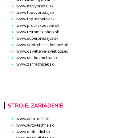
www.najvypredaj.sk
www.topvypredaj.sk
www.top-nabytok.sk
www.proti-skodcom.sk
www.retromaxishop.sk
www.superpredajca.sk
www.spotrebice-domace.sk
www.osvetlenie-svietidla.eu
www.uni-kozmetika.sk
www.zahradnicek.sk
STROJE, ZARIADENIE
www.auto-diel.sk
www.auto-techna.sk
www.moto-diel.sk