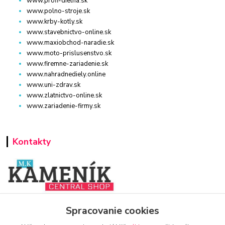
www.profi-dielna.sk
www.polno-stroje.sk
www.krby-kotly.sk
www.stavebnictvo-online.sk
www.maxiobchod-naradie.sk
www.moto-prislusenstvo.sk
www.firemne-zariadenie.sk
www.nahradnediely.online
www.uni-zdrav.sk
www.zlatnictvo-online.sk
www.zariadenie-firmy.sk
Kontakty
www.zariadenie-firmy.sk
Spracovanie cookies