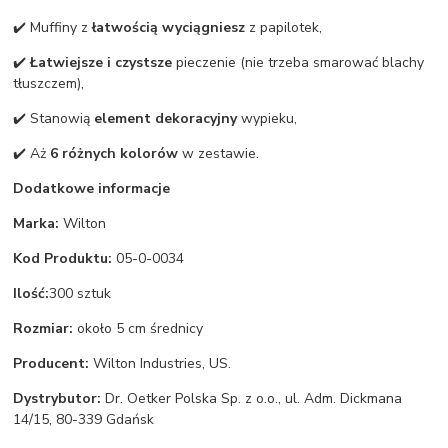
✔️ Muffiny z
łatwością wyciągniesz
z papilotek,
✔️
Łatwiejsze i czystsze
pieczenie (nie trzeba smarować blachy
tłuszczem),
✔️ Stanowią
element dekoracyjny
wypieku,
✔️ Aż
6 różnych kolorów
w zestawie.
Dodatkowe informacje
Marka:
Wilton
Kod Produktu:
05-0-0034
Ilość:
300 sztuk
Rozmiar:
około 5 cm średnicy
Producent:
Wilton Industries, US.
Dystrybutor:
Dr. Oetker Polska Sp. z o.o., ul. Adm. Dickmana
14/15, 80-339 Gdańsk