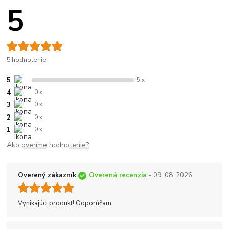
5
5 hodnotenie
5
5 x
4
0 x
3
0 x
2
0 x
1
0 x
Ako overíme hodnotenie?
Overený zákazník
Overená recenzia
- 09. 08. 2026
Vynikajúci produkt! Odporúčam