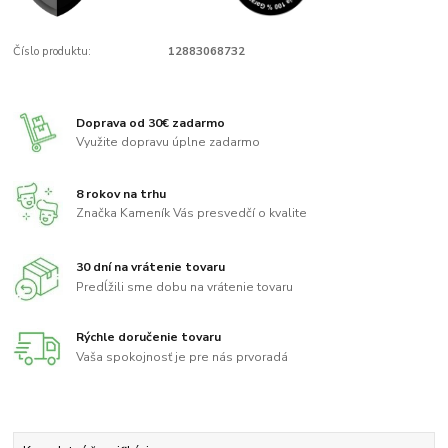
Číslo produktu:
12883068732
Doprava od 30€ zadarmo
Využite dopravu úplne zadarmo
8 rokov na trhu
Značka Kameník Vás presvedčí o kvalite
30 dní na vrátenie tovaru
Predĺžili sme dobu na vrátenie tovaru
Rýchle doručenie tovaru
Vaša spokojnosť je pre nás prvoradá