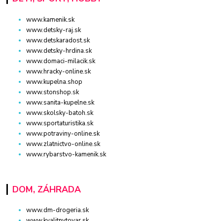
www.kamenik.sk
www.detsky-raj.sk
www.detskaradost.sk
www.detsky-hrdina.sk
www.domaci-milacik.sk
www.hracky-online.sk
www.kupelna.shop
www.stonshop.sk
www.sanita-kupelne.sk
www.skolsky-batoh.sk
www.sportaturistika.sk
www.potraviny-online.sk
www.zlatnictvo-online.sk
www.rybarstvo-kamenik.sk
DOM, ZÁHRADA
www.dm-drogeria.sk
www.kvalitnytovar.sk