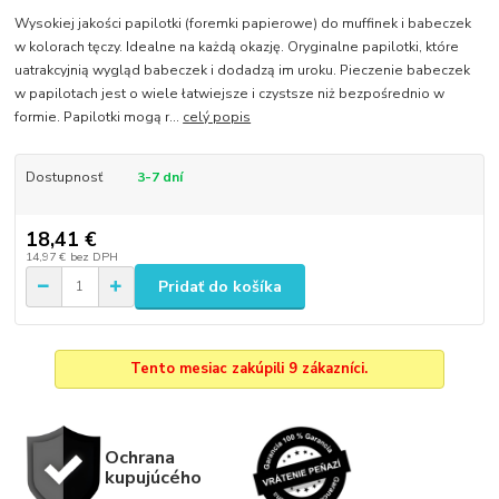
Wysokiej jakości papilotki (foremki papierowe) do muffinek i babeczek
w kolorach tęczy. Idealne na każdą okazję. Oryginalne papilotki, które
uatrakcyjnią wygląd babeczek i dodadzą im uroku. Pieczenie babeczek
w papilotach jest o wiele łatwiejsze i czystsze niż bezpośrednio w
formie. Papilotki mogą r...
celý popis
Dostupnosť
3-7 dní
18,41 €
14,97 €
bez DPH
Pridať do košíka
Tento mesiac zakúpili 9 zákazníci.
Ochrana
kupujúcého