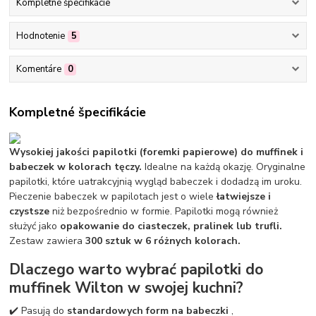
Kompletné špecifikácie
Hodnotenie
5
Komentáre
0
Kompletné špecifikácie
Wysokiej jakości papilotki (foremki papierowe) do muffinek i
babeczek w kolorach tęczy.
Idealne na każdą okazję. Oryginalne
papilotki, które uatrakcyjnią wygląd babeczek i dodadzą im uroku.
Pieczenie babeczek w papilotach jest o wiele
łatwiejsze i
czystsze
niż bezpośrednio w formie. Papilotki mogą również
służyć jako
opakowanie do ciasteczek, pralinek lub trufli.
Zestaw zawiera
300 sztuk w 6 różnych kolorach.
Dlaczego warto wybrać papilotki do
muffinek Wilton w swojej kuchni?
✔️ Pasują do
standardowych form na babeczki
,