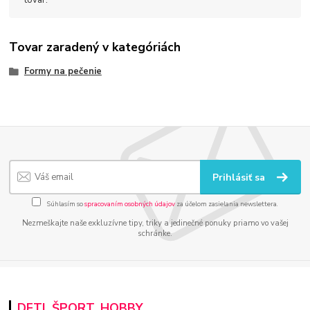
Tovar zaradený v kategóriách
Formy na pečenie
Prihlásiť sa
Súhlasím so
spracovaním osobných údajov
za účelom zasielania newslettera.
Nezmeškajte naše exkluzívne tipy, triky a jedinečné ponuky priamo vo vašej
schránke.
DETI, ŠPORT, HOBBY