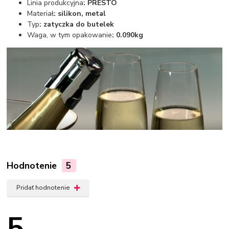
Linia produkcyjna
: PRESTO
Materiał
: silikon, metal
Typ
: zatyczka do butelek
Waga, w tym opakowanie
: 0.090kg
Hodnotenie
5
Pridať hodnotenie
5