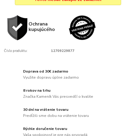
Ochrana
kupujúcého
Číslo produktu:
12709229877
Doprava od 30€ zadarmo
Využite dopravu úplne zadarmo
8 rokov na trhu
Značka Kameník Vás presvedčí o kvalite
30 dní na vrátenie tovaru
Predĺžili sme dobu na vrátenie tovaru
Rýchle doručenie tovaru
Vaša spokojnosť je pre nás prvoradá