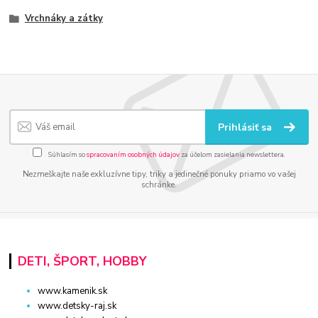
Vrchnáky a zátky
Prihlásiť sa
Súhlasím so
spracovaním osobných údajov
za účelom zasielania newslettera.
Nezmeškajte naše exkluzívne tipy, triky a jedinečné ponuky priamo vo vašej
schránke.
DETI, ŠPORT, HOBBY
www.kamenik.sk
www.detsky-raj.sk