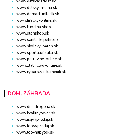
www.detskaradost.sk
www.detsky-hrdina.sk
www.domaci-milacik.sk
www.hracky-online.sk
www.kupelna.shop
www.stonshop.sk
www.sanita-kupelne.sk
www.skolsky-batoh.sk
www.sportaturistika.sk
www.potraviny-online.sk
www.zlatnictvo-online.sk
www.rybarstvo-kamenik.sk
DOM, ZÁHRADA
www.dm-drogeria.sk
www.kvalitnytovar.sk
www.najvypredaj.sk
www.topvypredaj.sk
www.top-nabytok.sk