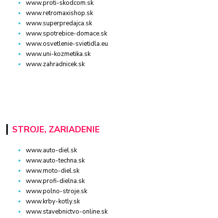
www.proti-skodcom.sk
www.retromaxishop.sk
www.superpredajca.sk
www.spotrebice-domace.sk
www.osvetlenie-svietidla.eu
www.uni-kozmetika.sk
www.zahradnicek.sk
STROJE, ZARIADENIE
www.auto-diel.sk
www.auto-techna.sk
www.moto-diel.sk
www.profi-dielna.sk
www.polno-stroje.sk
www.krby-kotly.sk
www.stavebnictvo-online.sk