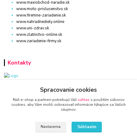
www.maxiobchod-naradie.sk
www.moto-prislusenstvo.sk
www.firemne-zariadenie.sk
www.nahradnediely.online
www.uni-zdrav.sk
www.zlatnictvo-online.sk
www.zariadenie-firmy.sk
Kontakty
www.zariadenie-firmy.sk
Spracovanie cookies
Náš e-shop a partneri potrebujú Váš
súhlas
s použitím súborov
+421 940 949 000
cookies, aby Vám mohli zobrazovať informácie týkajúce sa Vašich
záujmov.
info@kamenik.sk
Súhlasím
Nastavenia