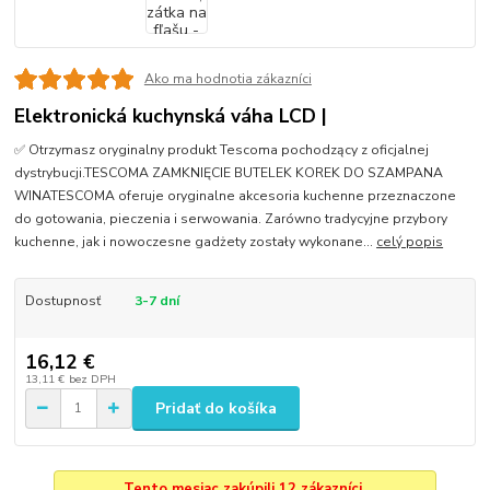
Ako ma hodnotia zákazníci
Elektronická kuchynská váha LCD |
✅ Otrzymasz oryginalny produkt Tescoma pochodzący z oficjalnej
dystrybucji.TESCOMA ZAMKNIĘCIE BUTELEK KOREK DO SZAMPANA
WINATESCOMA oferuje oryginalne akcesoria kuchenne przeznaczone
do gotowania, pieczenia i serwowania. Zarówno tradycyjne przybory
kuchenne, jak i nowoczesne gadżety zostały wykonane...
celý popis
Dostupnosť
3-7 dní
16,12 €
13,11 €
bez DPH
Pridať do košíka
Tento mesiac zakúpili 12 zákazníci.