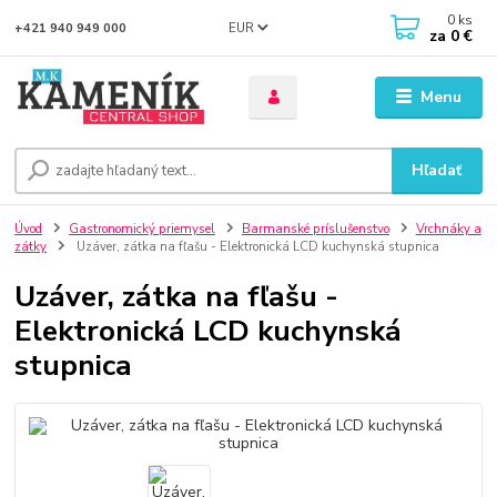
0
ks
EUR
+421 940 949 000
za
0 €
Menu
Hľadať
Úvod
Gastronomický priemysel
Barmanské príslušenstvo
Vrchnáky a
zátky
Uzáver, zátka na fľašu - Elektronická LCD kuchynská stupnica
Uzáver, zátka na fľašu -
Elektronická LCD kuchynská
stupnica