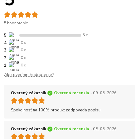
5 hodnotenie
5
5 x
4
0 x
3
0 x
2
0 x
1
0 x
Ako overíme hodnotenie?
Overený zákazník
Overená recenzia
- 09. 08. 2026
Spokojnosť na 100% produkt zodpovedá popisu.
Overený zákazník
Overená recenzia
- 08. 08. 2026