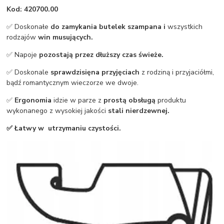
Kod: 420700.00
✅ Doskonałe
do zamykania butelek szampana i
wszystkich
rodzajów
win musujących.
✅ Napoje
pozostają przez dłuższy czas świeże.
✅ Doskonale
sprawdzi
się
na przyjęciach
z rodziną i przyjaciółmi,
bądź romantycznym wieczorze we dwoje.
✅
Ergonomia
idzie w parze z
prostą obsługą
produktu
wykonanego z wysokiej jakości
stali nierdzewnej.
✅ Łatwy w utrzymaniu czystości.