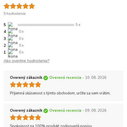
5 hodnotenie
5
5 x
4
0 x
3
0 x
2
0 x
1
0 x
Ako overíme hodnotenie?
Overený zákazník
Overená recenzia
- 10. 08. 2026
Príjemná skúsenosť s týmto obchodom, určite sa sem vrátim.
Overený zákazník
Overená recenzia
- 09. 08. 2026
Spokojnosť na 100% produkt zodpovedá popisu.