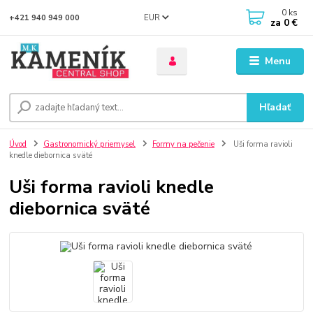
0
ks
EUR
+421 940 949 000
za
0 €
Menu
Hľadať
Úvod
Gastronomický priemysel
Formy na pečenie
Uši forma ravioli
knedle diebornica sväté
Uši forma ravioli knedle
diebornica sväté