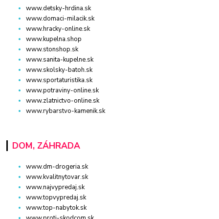
www.detsky-hrdina.sk
www.domaci-milacik.sk
www.hracky-online.sk
www.kupelna.shop
www.stonshop.sk
www.sanita-kupelne.sk
www.skolsky-batoh.sk
www.sportaturistika.sk
www.potraviny-online.sk
www.zlatnictvo-online.sk
www.rybarstvo-kamenik.sk
DOM, ZÁHRADA
www.dm-drogeria.sk
www.kvalitnytovar.sk
www.najvypredaj.sk
www.topvypredaj.sk
www.top-nabytok.sk
www.proti-skodcom.sk