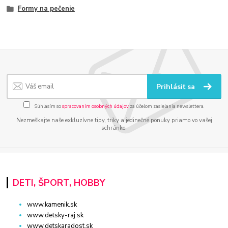
Formy na pečenie
Prihlásiť sa
Súhlasím so
spracovaním osobných údajov
za účelom zasielania newslettera.
Nezmeškajte naše exkluzívne tipy, triky a jedinečné ponuky priamo vo vašej
schránke.
DETI, ŠPORT, HOBBY
www.kamenik.sk
www.detsky-raj.sk
www.detskaradost.sk