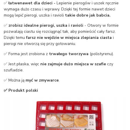
✅
łatwe
nawet dla dzieci -
Lepienie pierogów i uszek ręcznie
wymaga dużo czasu i wprawy. Dzięki tej formie nawet dzieci
mogą lepić pierogi, uszka i ravioli
takie dobre jak babcia.
✅
zrobisz idealne pierogi, uszka i ravioli
- Otwory w formie
pozwalają ciastu się rozciągnąć tak, aby pomieścić cały farsz.
Dzięki temu
farsz nie wejdzie w miejsca zlepiania ciasta
i
pierogi nie otworzą się przy gotowaniu.
✅ Forma jest zrobiona z
trwałego tworzywa
(polistyrenu).
✅ Jest płaska, więc
nie zajmuje dużo miejsca w szafie
czy
szufladzie.
✅ Można ją
myć w zmywarce
.
✅ Produkt polski