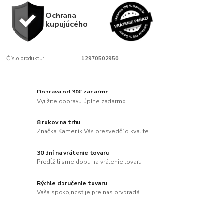
Ochrana
kupujúcého
Číslo produktu:
12970502950
Doprava od 30€ zadarmo
Využite dopravu úplne zadarmo
8 rokov na trhu
Značka Kameník Vás presvedčí o kvalite
30 dní na vrátenie tovaru
Predĺžili sme dobu na vrátenie tovaru
Rýchle doručenie tovaru
Vaša spokojnosť je pre nás prvoradá