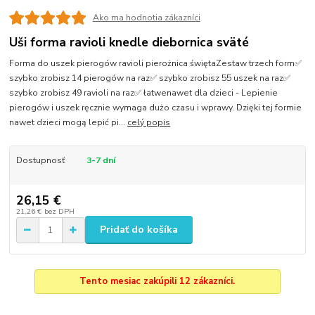
Ako ma hodnotia zákazníci
Uši forma ravioli knedle diebornica sväté
Forma do uszek pierogów ravioli pierożnica świętaZestaw trzech form✅
szybko zrobisz 14 pierogów na raz✅ szybko zrobisz 55 uszek na raz✅
szybko zrobisz 49 ravioli na raz✅ łatwenawet dla dzieci - Lepienie
pierogów i uszek ręcznie wymaga dużo czasu i wprawy. Dzięki tej formie
nawet dzieci mogą lepić pi...
celý popis
Dostupnosť
3-7 dní
26,15 €
21,26 €
bez DPH
Pridať do košíka
Tento mesiac zakúpili 12 zákazníci.