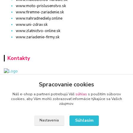
www.moto-prislusenstvo.sk
www.firemne-zariadenie.sk
www.nahradnediely.online
www.uni-zdrav.sk
www.zlatnictvo-online.sk
www.zariadenie-firmy.sk
Kontakty
www.zariadenie-firmy.sk
Spracovanie cookies
Náš e-shop a partneri potrebujú Váš
súhlas
s použitím súborov
+421 940 949 000
cookies, aby Vám mohli zobrazovať informácie týkajúce sa Vašich
záujmov.
info@kamenik.sk
Súhlasím
Nastavenia