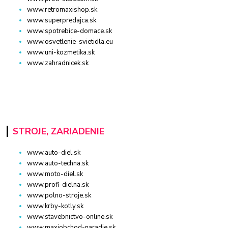
www.retromaxishop.sk
www.superpredajca.sk
www.spotrebice-domace.sk
www.osvetlenie-svietidla.eu
www.uni-kozmetika.sk
www.zahradnicek.sk
STROJE, ZARIADENIE
www.auto-diel.sk
www.auto-techna.sk
www.moto-diel.sk
www.profi-dielna.sk
www.polno-stroje.sk
www.krby-kotly.sk
www.stavebnictvo-online.sk
www.maxiobchod-naradie.sk