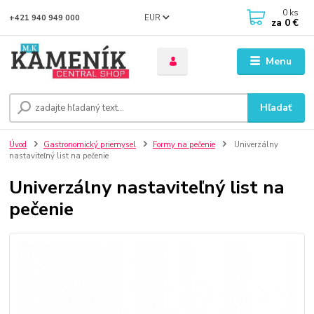
0
ks
EUR
+421 940 949 000
za
0 €
Menu
Hľadať
Úvod
Gastronomický priemysel
Formy na pečenie
Univerzálny
nastaviteľný list na pečenie
Univerzálny nastaviteľný list na
pečenie