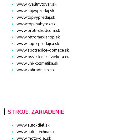
www.kvalitnytovar.sk
www.najvypredaj.sk
www.topvypredaj.sk
www.top-nabytok.sk
www.proti-skodcom.sk
www.retromaxishop.sk
www.superpredajca.sk
www.spotrebice-domace.sk
www.osvetlenie-svietidla.eu
www.uni-kozmetika.sk
www.zahradnicek.sk
STROJE, ZARIADENIE
www.auto-diel.sk
www.auto-techna.sk
www.moto-diel.sk