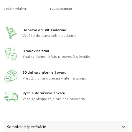
Číslo produktu:
12737348939
Doprava od 30€ zadarmo
Využite dopravu úplne zadarmo
8 rokov na trhu
Značka Kameník Vás presvedčí o kvalite
30 dní na vrátenie tovaru
Predĺžili sme dobu na vrátenie tovaru
Rýchle doručenie tovaru
Vaša spokojnosť je pre nás prvoradá
Kompletné špecifikácie