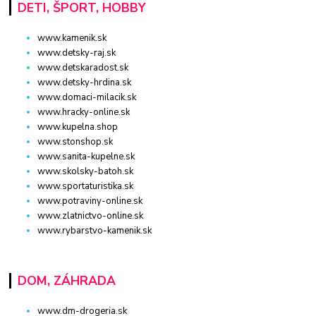
DETI, ŠPORT, HOBBY
www.kamenik.sk
www.detsky-raj.sk
www.detskaradost.sk
www.detsky-hrdina.sk
www.domaci-milacik.sk
www.hracky-online.sk
www.kupelna.shop
www.stonshop.sk
www.sanita-kupelne.sk
www.skolsky-batoh.sk
www.sportaturistika.sk
www.potraviny-online.sk
www.zlatnictvo-online.sk
www.rybarstvo-kamenik.sk
DOM, ZÁHRADA
www.dm-drogeria.sk