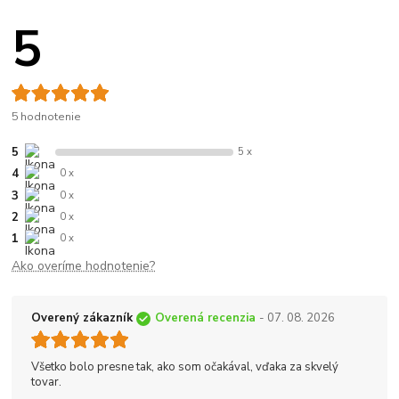
5
5 hodnotenie
5
5 x
4
0 x
3
0 x
2
0 x
1
0 x
Ako overíme hodnotenie?
Overený zákazník
Overená recenzia
- 07. 08. 2026
Všetko bolo presne tak, ako som očakával, vďaka za skvelý
tovar.