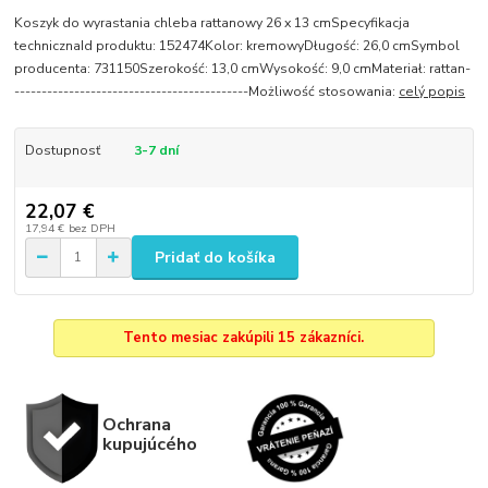
Koszyk do wyrastania chleba rattanowy 26 x 13 cmSpecyfikacja
technicznaId produktu: 152474Kolor: kremowyDługość: 26,0 cmSymbol
producenta: 731150Szerokość: 13,0 cmWysokość: 9,0 cmMateriał: rattan-
-------------------------------------------Możliwość stosowania:
celý popis
Dostupnosť
3-7 dní
22,07 €
17,94 €
bez DPH
Pridať do košíka
Tento mesiac zakúpili 15 zákazníci.
Ochrana
kupujúcého