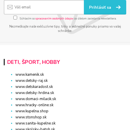
Prihlásiť sa
Súhlasím so
spracovaním osobných údajov
za účelom zasielania newslettera.
Nezmeškajte naše exkluzívne tipy, triky a jedinečné ponuky priamo vo vašej
schránke.
DETI, ŠPORT, HOBBY
www.kamenik.sk
www.detsky-raj.sk
www.detskaradost.sk
www.detsky-hrdina.sk
www.domaci-milacik.sk
www.hracky-online.sk
www.kupelna.shop
www.stonshop.sk
www.sanita-kupelne.sk
www.skolsky-batoh.sk