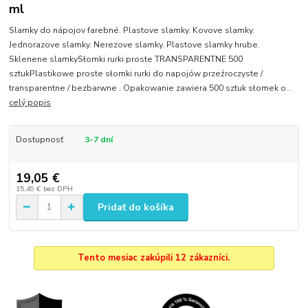
ml
Slamky do nápojov farebné. Plastove slamky. Kovove slamky.
Jednorazove slamky. Nerezove slamky. Plastove slamky hrube.
Sklenene slamkySłomki rurki proste TRANSPARENTNE 500
sztukPlastikowe proste słomki rurki do napojów przeźroczyste /
transparentne / bezbarwne . Opakowanie zawiera 500 sztuk słomek o...
celý popis
Dostupnosť
3-7 dní
19,05 €
15,49 €
bez DPH
Pridať do košíka
Tento mesiac zakúpili 12 zákazníci.