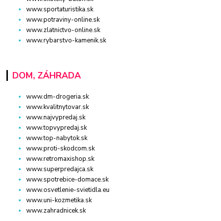
www.sportaturistika.sk
www.potraviny-online.sk
www.zlatnictvo-online.sk
www.rybarstvo-kamenik.sk
DOM, ZÁHRADA
www.dm-drogeria.sk
www.kvalitnytovar.sk
www.najvypredaj.sk
www.topvypredaj.sk
www.top-nabytok.sk
www.proti-skodcom.sk
www.retromaxishop.sk
www.superpredajca.sk
www.spotrebice-domace.sk
www.osvetlenie-svietidla.eu
www.uni-kozmetika.sk
www.zahradnicek.sk