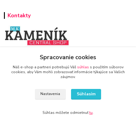
Kontakty
www.zariadenie-firmy.sk
Spracovanie cookies
Náš e-shop a partneri potrebujú Váš
súhlas
s použitím súborov
+421 940 949 000
cookies, aby Vám mohli zobrazovať informácie týkajúce sa Vašich
záujmov.
info@kamenik.sk
Súhlasím
Nastavenia
Súhlas môžete odmietnuť
tu
.
© 2024 Všetky práva vyhradené KAMENIK.SK
Vytvorené na
Eshop-rychlo.sk