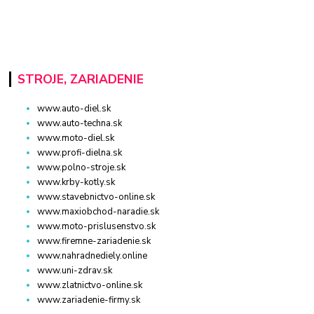
STROJE, ZARIADENIE
www.auto-diel.sk
www.auto-techna.sk
www.moto-diel.sk
www.profi-dielna.sk
www.polno-stroje.sk
www.krby-kotly.sk
www.stavebnictvo-online.sk
www.maxiobchod-naradie.sk
www.moto-prislusenstvo.sk
www.firemne-zariadenie.sk
www.nahradnediely.online
www.uni-zdrav.sk
www.zlatnictvo-online.sk
www.zariadenie-firmy.sk