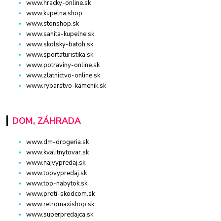
www.hracky-online.sk
www.kupelna.shop
www.stonshop.sk
www.sanita-kupelne.sk
www.skolsky-batoh.sk
www.sportaturistika.sk
www.potraviny-online.sk
www.zlatnictvo-online.sk
www.rybarstvo-kamenik.sk
DOM, ZÁHRADA
www.dm-drogeria.sk
www.kvalitnytovar.sk
www.najvypredaj.sk
www.topvypredaj.sk
www.top-nabytok.sk
www.proti-skodcom.sk
www.retromaxishop.sk
www.superpredajca.sk