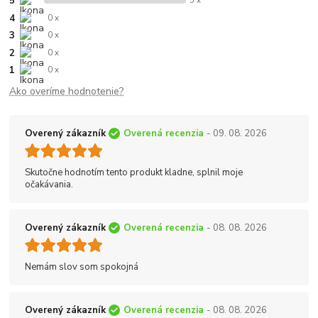
5
5 x
4
0 x
3
0 x
2
0 x
1
0 x
Ako overíme hodnotenie?
Overený zákazník
Overená recenzia
- 09. 08. 2026
Skutočne hodnotím tento produkt kladne, splnil moje
očakávania.
Overený zákazník
Overená recenzia
- 08. 08. 2026
Nemám slov som spokojná
Overený zákazník
Overená recenzia
- 08. 08. 2026