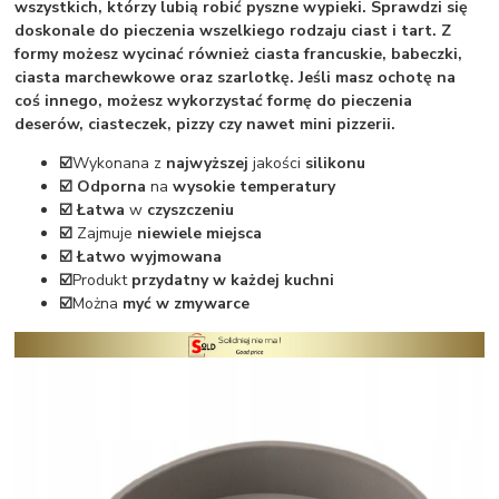
wszystkich, którzy lubią robić pyszne wypieki. Sprawdzi się
doskonale do pieczenia wszelkiego rodzaju ciast i tart. Z
formy możesz wycinać również ciasta francuskie, babeczki,
ciasta marchewkowe oraz szarlotkę. Jeśli masz ochotę na
coś innego, możesz wykorzystać formę do pieczenia
deserów, ciasteczek, pizzy czy nawet mini pizzerii.
☑️
Wykonana z
najwyższej
jakości
silikonu
☑️ Odporna
na
wysokie temperatury
☑️ Łatwa
w
czyszczeniu
☑️
Zajmuje
niewiele miejsca
☑️ Łatwo wyjmowana
☑️
Produkt
przydatny w każdej kuchni
☑️
Można
myć w zmywarce