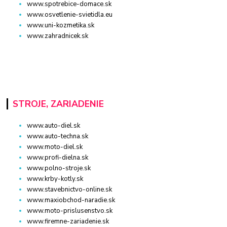
www.spotrebice-domace.sk
www.osvetlenie-svietidla.eu
www.uni-kozmetika.sk
www.zahradnicek.sk
STROJE, ZARIADENIE
www.auto-diel.sk
www.auto-techna.sk
www.moto-diel.sk
www.profi-dielna.sk
www.polno-stroje.sk
www.krby-kotly.sk
www.stavebnictvo-online.sk
www.maxiobchod-naradie.sk
www.moto-prislusenstvo.sk
www.firemne-zariadenie.sk