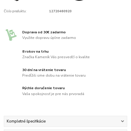
Číslo produktu:
12720460920
Doprava od 30€ zadarmo
Využite dopravu úplne zadarmo
8 rokov na trhu
Značka Kameník Vás presvedčí o kvalite
30 dní na vrátenie tovaru
Predĺžili sme dobu na vrátenie tovaru
Rýchle doručenie tovaru
Vaša spokojnosť je pre nás prvoradá
Kompletné špecifikácie