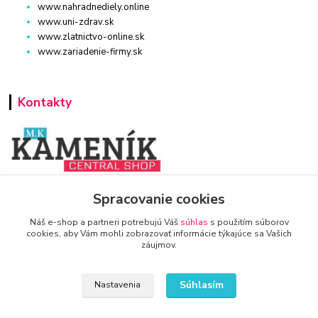
www.nahradnediely.online
www.uni-zdrav.sk
www.zlatnictvo-online.sk
www.zariadenie-firmy.sk
Kontakty
www.zariadenie-firmy.sk
Spracovanie cookies
Náš e-shop a partneri potrebujú Váš
súhlas
s použitím súborov
+421 940 949 000
cookies, aby Vám mohli zobrazovať informácie týkajúce sa Vašich
záujmov.
info@kamenik.sk
Súhlasím
Nastavenia