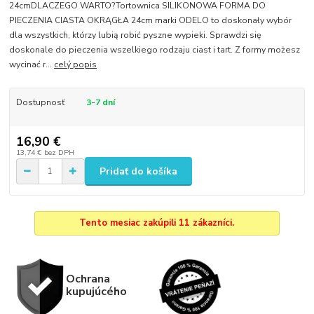
24cmDLACZEGO WARTO?Tortownica SILIKONOWA FORMA DO
PIECZENIA CIASTA OKRĄGŁA 24cm marki ODELO to doskonały wybór
dla wszystkich, którzy lubią robić pyszne wypieki. Sprawdzi się
doskonale do pieczenia wszelkiego rodzaju ciast i tart. Z formy możesz
wycinać r...
celý popis
Dostupnosť
3-7 dní
16,90 €
13,74 €
bez DPH
Pridať do košíka
Tento mesiac zakúpili 11 zákazníci.
Ochrana
kupujúcého