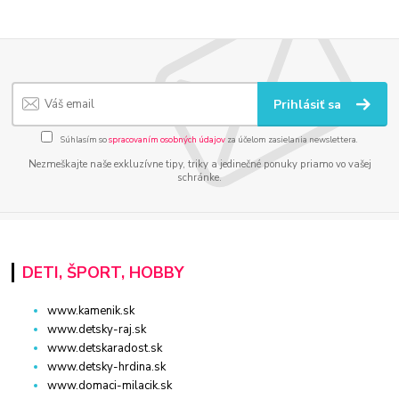
Prihlásiť sa
Súhlasím so
spracovaním osobných údajov
za účelom zasielania newslettera.
Nezmeškajte naše exkluzívne tipy, triky a jedinečné ponuky priamo vo vašej
schránke.
DETI, ŠPORT, HOBBY
www.kamenik.sk
www.detsky-raj.sk
www.detskaradost.sk
www.detsky-hrdina.sk
www.domaci-milacik.sk