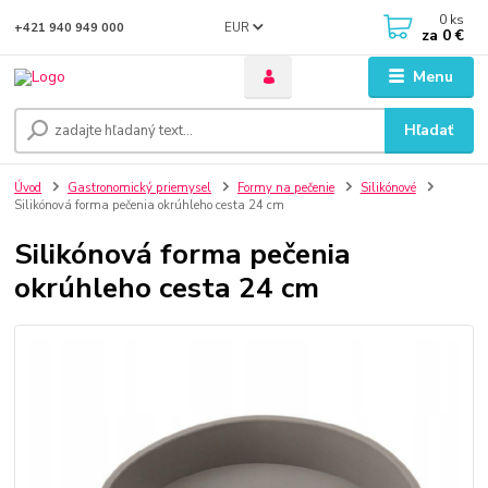
0
ks
EUR
+421 940 949 000
za
0 €
Menu
Hľadať
Úvod
Gastronomický priemysel
Formy na pečenie
Silikónové
Silikónová forma pečenia okrúhleho cesta 24 cm
Silikónová forma pečenia
okrúhleho cesta 24 cm