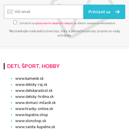
Prihlásiť sa
Súhlasím so
spracovaním osobných údajov
za účelom zasielania newslettera.
Nezmeškajte naše exkluzívne tipy, triky a jedinečné ponuky priamo vo vašej
schránke.
DETI, ŠPORT, HOBBY
www.kamenik.sk
www.detsky-raj.sk
www.detskaradost.sk
www.detsky-hrdina.sk
www.domaci-milacik.sk
www.hracky-online.sk
www.kupelna.shop
www.stonshop.sk
www.sanita-kupelne.sk