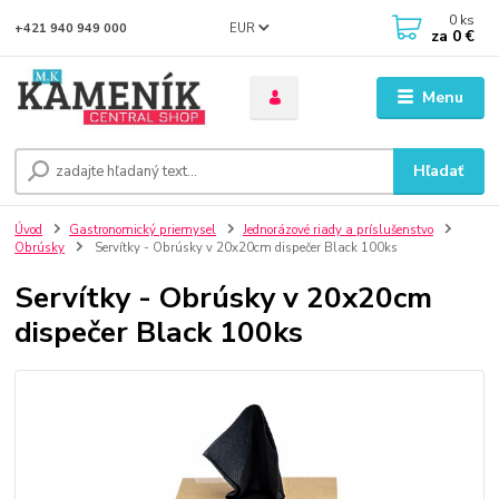
0
ks
EUR
+421 940 949 000
za
0 €
Menu
Hľadať
Úvod
Gastronomický priemysel
Jednorázové riady a príslušenstvo
Obrúsky
Servítky - Obrúsky v 20x20cm dispečer Black 100ks
Servítky - Obrúsky v 20x20cm
dispečer Black 100ks