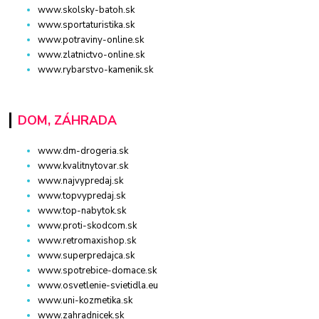
www.skolsky-batoh.sk
www.sportaturistika.sk
www.potraviny-online.sk
www.zlatnictvo-online.sk
www.rybarstvo-kamenik.sk
DOM, ZÁHRADA
www.dm-drogeria.sk
www.kvalitnytovar.sk
www.najvypredaj.sk
www.topvypredaj.sk
www.top-nabytok.sk
www.proti-skodcom.sk
www.retromaxishop.sk
www.superpredajca.sk
www.spotrebice-domace.sk
www.osvetlenie-svietidla.eu
www.uni-kozmetika.sk
www.zahradnicek.sk