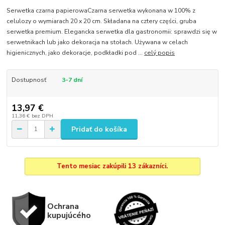
Serwetka czarna papierowaCzarna serwetka wykonana w 100% z
celulozy o wymiarach 20 x 20 cm. Składana na cztery części, gruba
serwetka premium. Elegancka serwetka dla gastronomii: sprawdzi się w
serwetnikach lub jako dekoracja na stołach. Używana w celach
higienicznych, jako dekoracje, podkładki pod ...
celý popis
Dostupnosť
3-7 dní
13,97 €
11,36 €
bez DPH
Pridať do košíka
Tento mesiac zakúpili 13 zákazníci.
Ochrana
kupujúcého