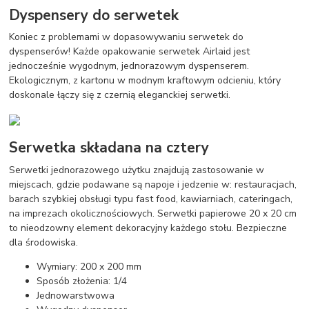
Dyspensery do serwetek
Koniec z problemami w dopasowywaniu serwetek do
dyspenserów! Każde opakowanie serwetek Airlaid jest
jednocześnie wygodnym, jednorazowym dyspenserem.
Ekologicznym, z kartonu w modnym kraftowym odcieniu, który
doskonale łączy się z czernią eleganckiej serwetki.
Serwetka składana na cztery
Serwetki jednorazowego użytku znajdują zastosowanie w
miejscach, gdzie podawane są napoje i jedzenie w: restauracjach,
barach szybkiej obsługi typu fast food, kawiarniach, cateringach,
na imprezach okolicznościowych. Serwetki papierowe 20 x 20 cm
to nieodzowny element dekoracyjny każdego stołu. Bezpieczne
dla środowiska.
Wymiary: 200 x 200 mm
Sposób złożenia: 1/4
Jednowarstwowa