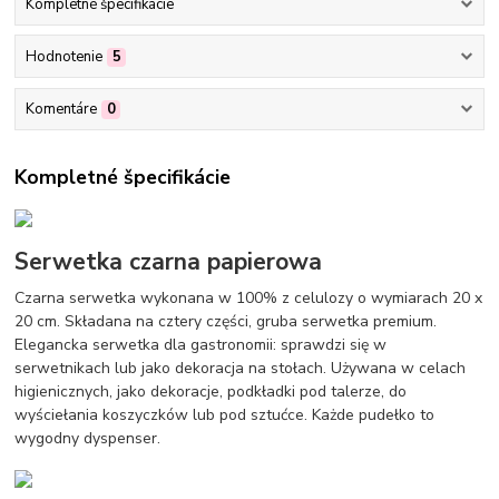
Kompletné špecifikácie
Hodnotenie
5
Komentáre
0
Kompletné špecifikácie
Serwetka czarna papierowa
Czarna serwetka wykonana w 100% z celulozy o wymiarach 20 x
20 cm. Składana na cztery części, gruba serwetka premium.
Elegancka serwetka dla gastronomii: sprawdzi się w
serwetnikach lub jako dekoracja na stołach. Używana w celach
higienicznych, jako dekoracje, podkładki pod talerze, do
wyściełania koszyczków lub pod sztućce. Każde pudełko to
wygodny dyspenser.