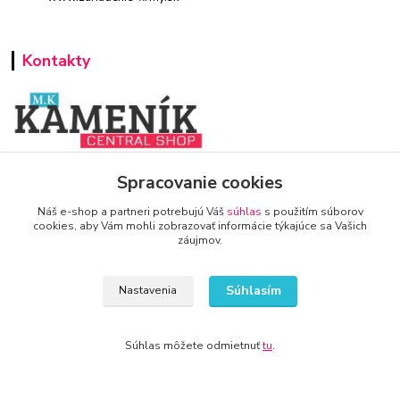
Kontakty
www.zariadenie-firmy.sk
Spracovanie cookies
Náš e-shop a partneri potrebujú Váš
súhlas
s použitím súborov
+421 940 949 000
cookies, aby Vám mohli zobrazovať informácie týkajúce sa Vašich
záujmov.
info@kamenik.sk
Súhlasím
Nastavenia
Súhlas môžete odmietnuť
tu
.
© 2024 Všetky práva vyhradené KAMENIK.SK
Vytvorené na
Eshop-rychlo.sk