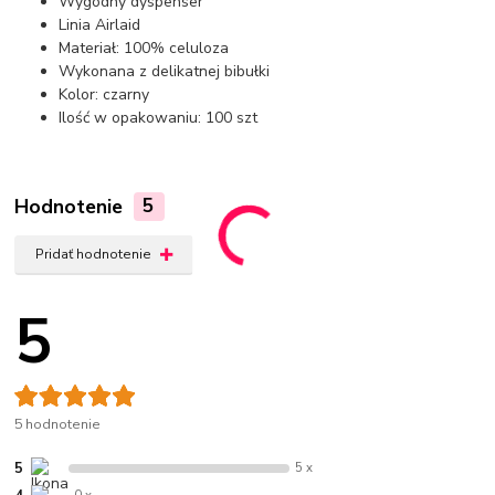
Wygodny dyspenser
Linia Airlaid
Materiał: 100% celuloza
Wykonana z delikatnej bibułki
Kolor: czarny
Ilość w opakowaniu: 100 szt
Hodnotenie
5
Pridať hodnotenie
5
5 hodnotenie
5
5 x