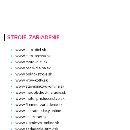
STROJE, ZARIADENIE
www.auto-diel.sk
www.auto-techna.sk
www.moto-diel.sk
www.profi-dielna.sk
www.polno-stroje.sk
www.krby-kotly.sk
www.stavebnictvo-online.sk
www.maxiobchod-naradie.sk
www.moto-prislusenstvo.sk
www.firemne-zariadenie.sk
www.nahradnediely.online
www.uni-zdrav.sk
www.zlatnictvo-online.sk
www.zariadenie-firmy.sk