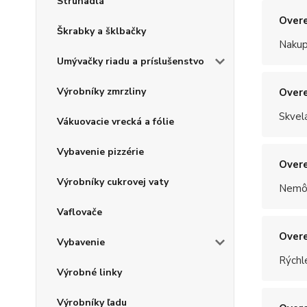
Strúhadlá
Overe
Škrabky a šklbačky
Nakup
Umývačky riadu a príslušenstvo
Výrobníky zmrzliny
Overe
Skvel
Vákuovacie vrecká a fólie
Vybavenie pizzérie
Overe
Výrobníky cukrovej vaty
Nemôž
Vaflovače
Overe
Vybavenie
Rýchle
Výrobné linky
Výrobníky ľadu