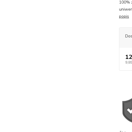
100% z
uniwer
popis
Dos
12
9,89