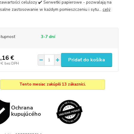
awartości celulozy ✔️ Serwetki papierowe - pozwalają na
salne zastosowanie w każdym pomieszczeniu i sytu...
celý
tupnosť
3-7 dní
,16 €
Pridať do košíka
 €
bez DPH
Tento mesiac zakúpili 13 zákazníci.
Ochrana
kupujúcého