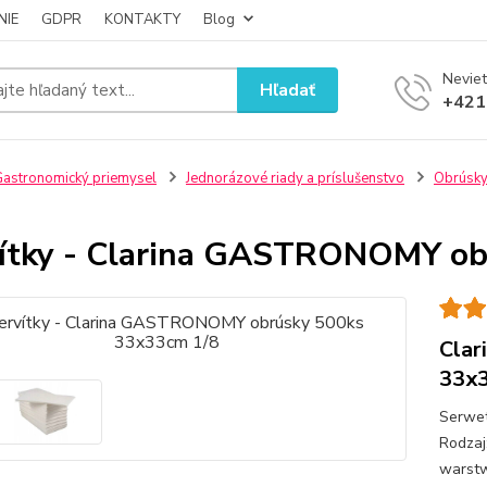
NIE
GDPR
KONTAKTY
Blog
Neviet
Hľadať
+421
astronomický priemysel
Jednorázové riady a príslušenstvo
Obrúsk
ítky - Clarina GASTRONOMY ob
Clar
33x3
Serwet
Rodzaj
warstw