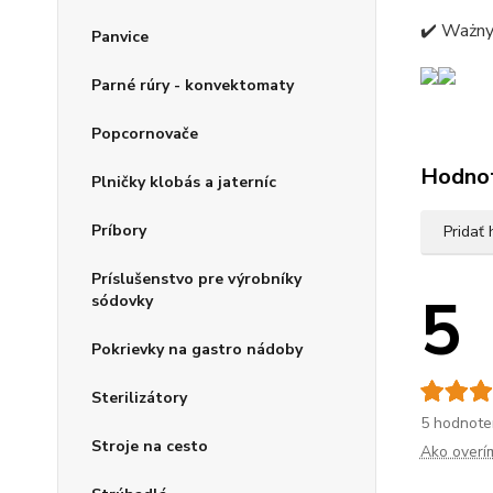
✔️ Ważny
Panvice
Parné rúry - konvektomaty
Popcornovače
Hodno
Plničky klobás a jaterníc
Príbory
Pridať
Príslušenstvo pre výrobníky
5
sódovky
Pokrievky na gastro nádoby
Sterilizátory
5 hodnote
Stroje na cesto
Ako overí