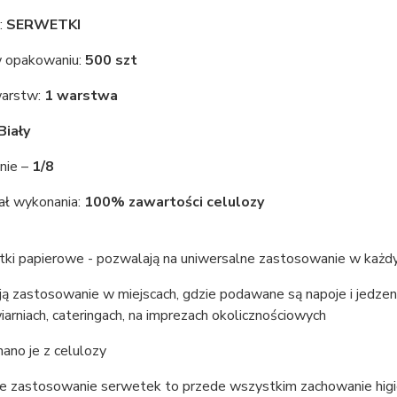
:
SERWETKI
w opakowaniu:
500 szt
warstw:
1 warstwa
Biały
nie –
1/8
ał wykonania:
100% zawartości celulozy
tki papierowe - pozwalają na uniwersalne zastosowanie w każdy
ją zastosowanie w miejscach, gdzie podawane są napoje i jedzenie
iarniach, cateringach, na imprezach okolicznościowych
ano je z celulozy
e zastosowanie serwetek to przede wszystkim zachowanie higien