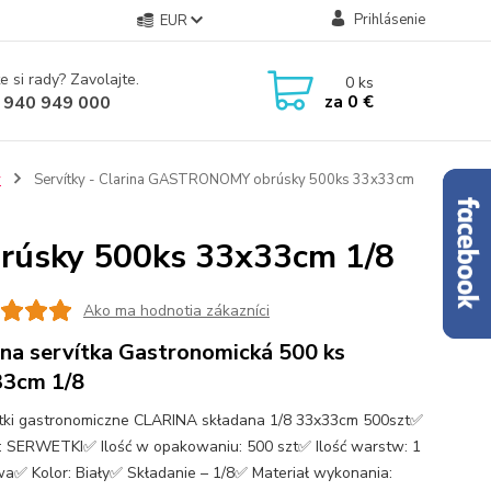
Prihlásenie
EUR
e si rady? Zavolajte.
0
ks
za
0 €
 940 949 000
y
Servítky - Clarina GASTRONOMY obrúsky 500ks 33x33cm
rúsky 500ks 33x33cm 1/8
Ako ma hodnotia zákazníci
ina servítka Gastronomická 500 ks
3cm 1/8
ki gastronomiczne CLARINA składana 1/8 33x33cm 500szt✅
: SERWETKI✅ Ilość w opakowaniu: 500 szt✅ Ilość warstw: 1
a✅ Kolor: Biały✅ Składanie – 1/8✅ Materiał wykonania: