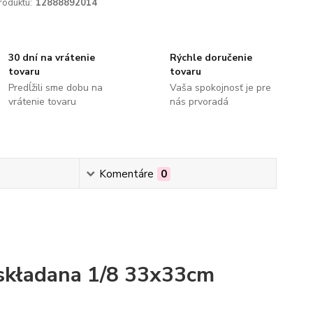
roduktu:
12888892014
30 dní na vrátenie
Rýchle doručenie
tovaru
tovaru
Predĺžili sme dobu na
Vaša spokojnosť je pre
vrátenie tovaru
nás prvoradá
Komentáre
0
składana 1/8 33x33cm