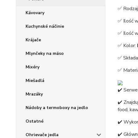
✅ Rodzaj
Kávovary
✅ Ilość 
Kuchynské náčinie
✅ Ilość 
Krájače
✅ Kolor:
Mlynčeky na mäso
✅ Składa
Mixéry
✅ Materi
Miešadlá
✔️ Serwe
Mrazáky
✔️ Znajdu
Nádoby a termoboxy na jedlo
food, kaw
Ostatné
✔️ Wykon
✔️ Główn
Ohrievače jedla