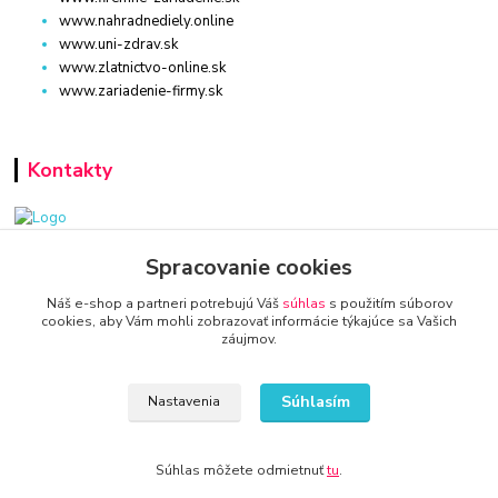
www.nahradnediely.online
www.uni-zdrav.sk
www.zlatnictvo-online.sk
www.zariadenie-firmy.sk
Kontakty
www.zariadenie-firmy.sk
Spracovanie cookies
Náš e-shop a partneri potrebujú Váš
súhlas
s použitím súborov
+421 940 949 000
cookies, aby Vám mohli zobrazovať informácie týkajúce sa Vašich
záujmov.
info@kamenik.sk
Súhlasím
Nastavenia
Súhlas môžete odmietnuť
tu
.