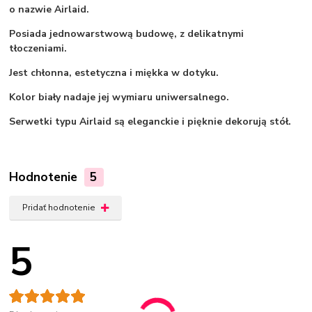
o nazwie Airlaid.
Posiada jednowarstwową budowę, z delikatnymi
tłoczeniami.
Jest chłonna, estetyczna i miękka w dotyku.
Kolor biały nadaje jej wymiaru uniwersalnego.
Serwetki typu Airlaid są eleganckie i pięknie dekorują stół.
Hodnotenie
5
Pridať hodnotenie
5