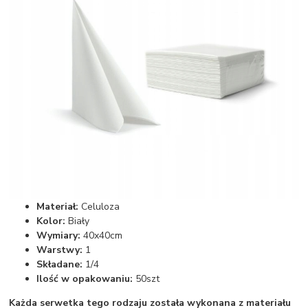
Materiał:
Celuloza
Kolor:
Biały
Wymiary:
40x40cm
Warstwy:
1
Składane:
1/4
Ilość w opakowaniu:
50szt
Każda serwetka tego rodzaju została wykonana z materiału