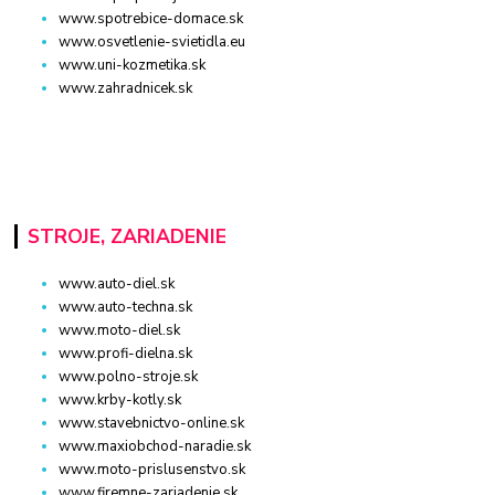
www.spotrebice-domace.sk
www.osvetlenie-svietidla.eu
www.uni-kozmetika.sk
www.zahradnicek.sk
STROJE, ZARIADENIE
www.auto-diel.sk
www.auto-techna.sk
www.moto-diel.sk
www.profi-dielna.sk
www.polno-stroje.sk
www.krby-kotly.sk
www.stavebnictvo-online.sk
www.maxiobchod-naradie.sk
www.moto-prislusenstvo.sk
www.firemne-zariadenie.sk