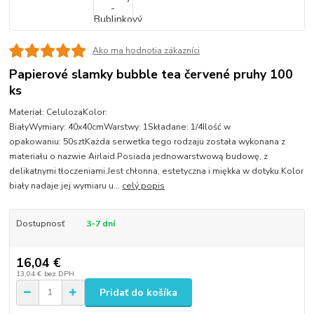
Ako ma hodnotia zákazníci
Papierové slamky bubble tea červené pruhy 100
ks
Materiał: CelulozaKolor:
BiałyWymiary: 40x40cmWarstwy: 1Składane: 1/4Ilość w
opakowaniu: 50sztKażda serwetka tego rodzaju została wykonana z
materiału o nazwie Airlaid.Posiada jednowarstwową budowę, z
delikatnymi tłoczeniami.Jest chłonna, estetyczna i miękka w dotyku.Kolor
biały nadaje jej wymiaru u...
celý popis
Dostupnosť
3-7 dní
16,04 €
13,04 €
bez DPH
Pridať do košíka