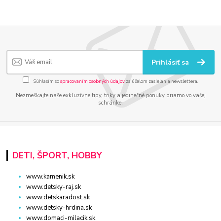
Prihlásiť sa
Súhlasím so
spracovaním osobných údajov
za účelom zasielania newslettera.
Nezmeškajte naše exkluzívne tipy, triky a jedinečné ponuky priamo vo vašej
schránke.
DETI, ŠPORT, HOBBY
www.kamenik.sk
www.detsky-raj.sk
www.detskaradost.sk
www.detsky-hrdina.sk
www.domaci-milacik.sk