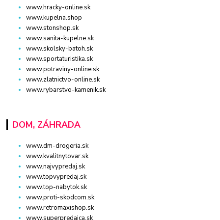
www.hracky-online.sk
www.kupelna.shop
www.stonshop.sk
www.sanita-kupelne.sk
www.skolsky-batoh.sk
www.sportaturistika.sk
www.potraviny-online.sk
www.zlatnictvo-online.sk
www.rybarstvo-kamenik.sk
DOM, ZÁHRADA
www.dm-drogeria.sk
www.kvalitnytovar.sk
www.najvypredaj.sk
www.topvypredaj.sk
www.top-nabytok.sk
www.proti-skodcom.sk
www.retromaxishop.sk
www.superpredajca.sk