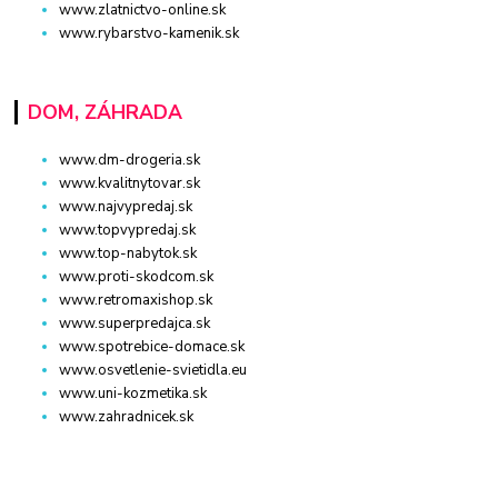
www.zlatnictvo-online.sk
www.rybarstvo-kamenik.sk
DOM, ZÁHRADA
www.dm-drogeria.sk
www.kvalitnytovar.sk
www.najvypredaj.sk
www.topvypredaj.sk
www.top-nabytok.sk
www.proti-skodcom.sk
www.retromaxishop.sk
www.superpredajca.sk
www.spotrebice-domace.sk
www.osvetlenie-svietidla.eu
www.uni-kozmetika.sk
www.zahradnicek.sk