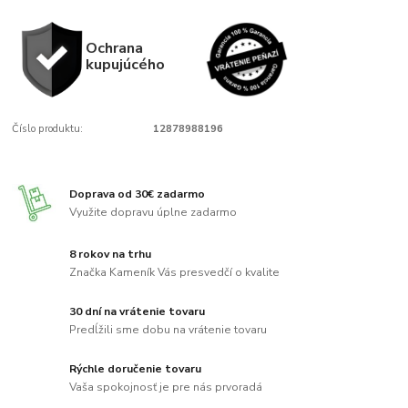
Ochrana
kupujúcého
Číslo produktu:
12878988196
Doprava od 30€ zadarmo
Využite dopravu úplne zadarmo
8 rokov na trhu
Značka Kameník Vás presvedčí o kvalite
30 dní na vrátenie tovaru
Predĺžili sme dobu na vrátenie tovaru
Rýchle doručenie tovaru
Vaša spokojnosť je pre nás prvoradá