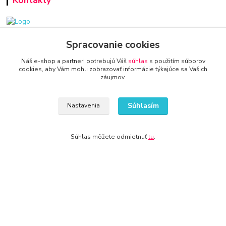
Kontakty
www.zariadenie-firmy.sk
Spracovanie cookies
Náš e-shop a partneri potrebujú Váš
súhlas
s použitím súborov
+421 940 949 000
cookies, aby Vám mohli zobrazovať informácie týkajúce sa Vašich
záujmov.
info@kamenik.sk
Súhlasím
Nastavenia
Súhlas môžete odmietnuť
tu
.
© 2024 Všetky práva vyhradené KAMENIK.SK
Vytvorené na
Eshop-rychlo.sk