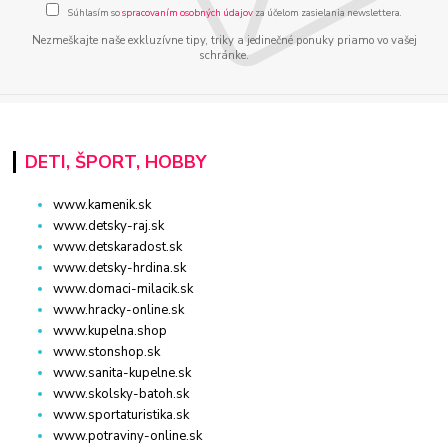
Súhlasím so
spracovaním osobných údajov
za účelom zasielania newslettera.
Nezmeškajte naše exkluzívne tipy, triky a jedinečné ponuky priamo vo vašej
schránke.
DETI, ŠPORT, HOBBY
www.kamenik.sk
www.detsky-raj.sk
www.detskaradost.sk
www.detsky-hrdina.sk
www.domaci-milacik.sk
www.hracky-online.sk
www.kupelna.shop
www.stonshop.sk
www.sanita-kupelne.sk
www.skolsky-batoh.sk
www.sportaturistika.sk
www.potraviny-online.sk