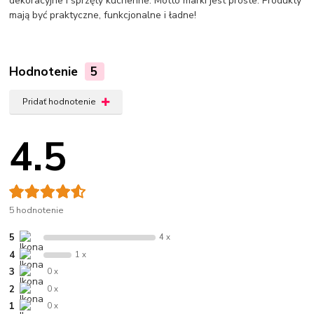
dekoracyjne i sprzęty kuchenne. Motto marki jest proste: Produkty
mają być praktyczne, funkcjonalne i ładne!
Hodnotenie
5
Pridať hodnotenie
4.5
5 hodnotenie
5
4 x
4
1 x
3
0 x
2
0 x
1
0 x