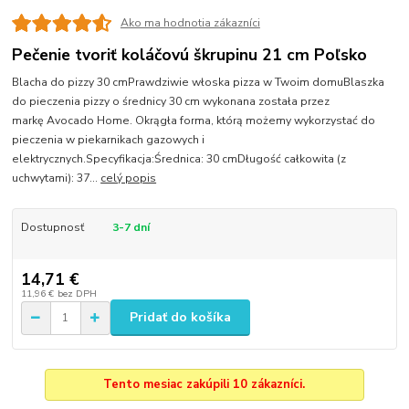
Ako ma hodnotia zákazníci
Pečenie tvoriť koláčovú škrupinu 21 cm Poľsko
Blacha do pizzy 30 cmPrawdziwie włoska pizza w Twoim domuBlaszka
do pieczenia pizzy o średnicy 30 cm wykonana została przez
markę Avocado Home. Okrągła forma, którą możemy wykorzystać do
pieczenia w piekarnikach gazowych i
elektrycznych.Specyfikacja:Średnica: 30 cmDługość całkowita (z
uchwytami): 37...
celý popis
Dostupnosť
3-7 dní
14,71 €
11,96 €
bez DPH
Pridať do košíka
Tento mesiac zakúpili 10 zákazníci.