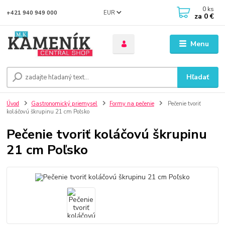
0
ks
EUR
+421 940 949 000
za
0 €
Menu
Hľadať
Úvod
Gastronomický priemysel
Formy na pečenie
Pečenie tvoriť
koláčovú škrupinu 21 cm Poľsko
Pečenie tvoriť koláčovú škrupinu
21 cm Poľsko