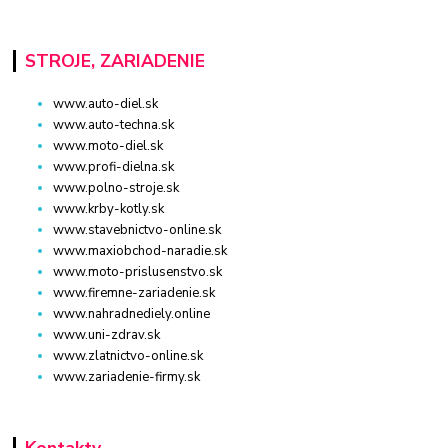
STROJE, ZARIADENIE
www.auto-diel.sk
www.auto-techna.sk
www.moto-diel.sk
www.profi-dielna.sk
www.polno-stroje.sk
www.krby-kotly.sk
www.stavebnictvo-online.sk
www.maxiobchod-naradie.sk
www.moto-prislusenstvo.sk
www.firemne-zariadenie.sk
www.nahradnediely.online
www.uni-zdrav.sk
www.zlatnictvo-online.sk
www.zariadenie-firmy.sk