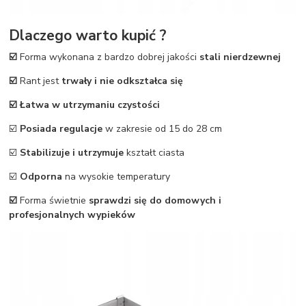
Dlaczego warto kupić ?
☑️
Forma wykonana z bardzo dobrej jakości
stali nierdzewnej
☑️
Rant jest
trwały i nie odkształca się
☑️ Łatwa w utrzymaniu czystości
☑️
Posiada regulacje
w zakresie od 15 do 28 cm
☑️
Stabilizuje i utrzymuje
kształt ciasta
☑️
Odporna
na wysokie temperatury
☑️
Forma świetnie
sprawdzi się do domowych i
profesjonalnych wypieków