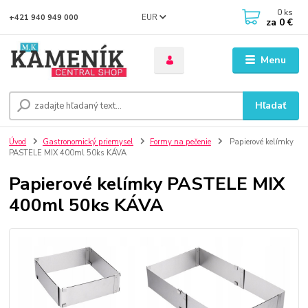
0
ks
EUR
+421 940 949 000
za
0 €
Menu
Hľadať
Úvod
Gastronomický priemysel
Formy na pečenie
Papierové kelímky
PASTELE MIX 400ml 50ks KÁVA
Papierové kelímky PASTELE MIX
400ml 50ks KÁVA