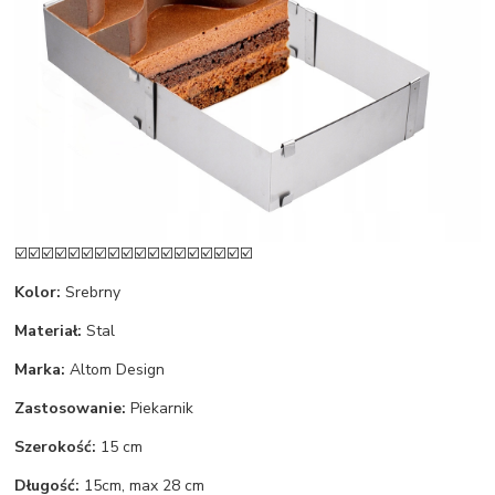
☑️☑️☑️☑️☑️☑️☑️☑️☑️☑️☑️☑️☑️☑️☑️☑️☑️☑️
Kolor:
Srebrny
Materiał:
Stal
Marka:
Altom Design
Zastosowanie:
Piekarnik
Szerokość:
15 cm
Długość:
15cm, max 28 cm