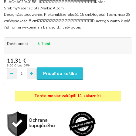
BLACHA0204015811☑️☑️☑️☑️☑️☑️☑️☑️☑️☑️☑️☑️☑️☑️☑️☑️☑️☑️Kolor:
SrebrnyMateriał: StalMarka: Altom
DesignZastosowanie: PiekarnikSzerokość: 15 cmDługość: 15cm, max 28
cmWysokość: 5 cm☑️☑️☑️☑️☑️☑️☑️☑️☑️☑️☑️☑️☑️☑️☑️☑️☑️☑️Dlaczego warto kupić
?☑️ Forma wykonana z bardzo d...
celý popis
Dostupnosť
3-7 dní
11,31 €
9,20 €
bez DPH
Pridať do košíka
Tento mesiac zakúpili 11 zákazníci.
Ochrana
kupujúcého