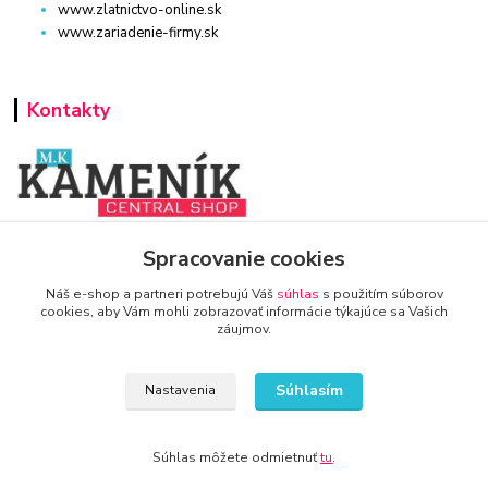
www.zlatnictvo-online.sk
www.zariadenie-firmy.sk
Kontakty
www.zariadenie-firmy.sk
Spracovanie cookies
Náš e-shop a partneri potrebujú Váš
súhlas
s použitím súborov
+421 940 949 000
cookies, aby Vám mohli zobrazovať informácie týkajúce sa Vašich
záujmov.
info@kamenik.sk
Súhlasím
Nastavenia
Súhlas môžete odmietnuť
tu
.