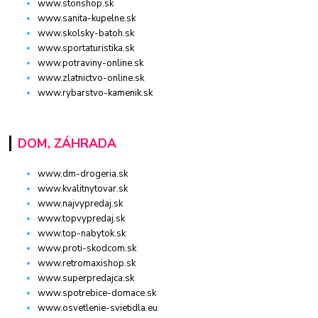
www.stonshop.sk
www.sanita-kupelne.sk
www.skolsky-batoh.sk
www.sportaturistika.sk
www.potraviny-online.sk
www.zlatnictvo-online.sk
www.rybarstvo-kamenik.sk
DOM, ZÁHRADA
www.dm-drogeria.sk
www.kvalitnytovar.sk
www.najvypredaj.sk
www.topvypredaj.sk
www.top-nabytok.sk
www.proti-skodcom.sk
www.retromaxishop.sk
www.superpredajca.sk
www.spotrebice-domace.sk
www.osvetlenie-svietidla.eu