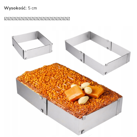
Wysokość:
5 cm
☑️☑️☑️☑️☑️☑️☑️☑️☑️☑️☑️☑️☑️☑️☑️☑️☑️☑️