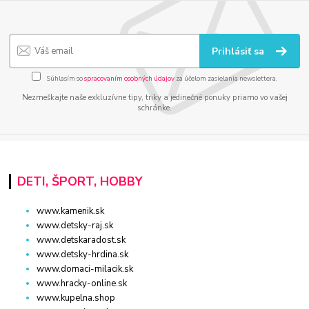
Prihlásiť sa
Súhlasím so
spracovaním osobných údajov
za účelom zasielania newslettera.
Nezmeškajte naše exkluzívne tipy, triky a jedinečné ponuky priamo vo vašej
schránke.
DETI, ŠPORT, HOBBY
www.kamenik.sk
www.detsky-raj.sk
www.detskaradost.sk
www.detsky-hrdina.sk
www.domaci-milacik.sk
www.hracky-online.sk
www.kupelna.shop