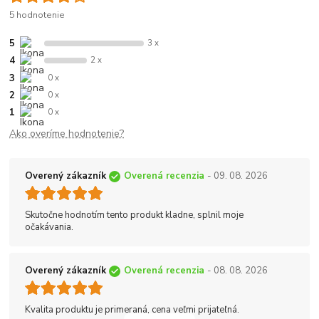
5 hodnotenie
5
3 x
4
2 x
3
0 x
2
0 x
1
0 x
Ako overíme hodnotenie?
Overený zákazník
Overená recenzia
- 09. 08. 2026
Skutočne hodnotím tento produkt kladne, splnil moje
očakávania.
Overený zákazník
Overená recenzia
- 08. 08. 2026
Kvalita produktu je primeraná, cena veľmi prijateľná.