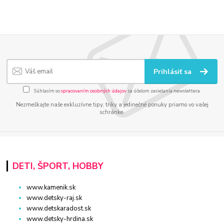
Prihlásiť sa
Súhlasím so
spracovaním osobných údajov
za účelom zasielania newslettera.
Nezmeškajte naše exkluzívne tipy, triky a jedinečné ponuky priamo vo vašej
schránke.
DETI, ŠPORT, HOBBY
www.kamenik.sk
www.detsky-raj.sk
www.detskaradost.sk
www.detsky-hrdina.sk