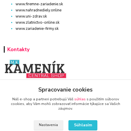
www.firemne-zariadenie.sk
www.nahradnediely.online
www.uni-zdrav.sk
www.zlatnictvo-online.sk
www.zariadenie-firmy.sk
Kontakty
www.zariadenie-firmy.sk
Spracovanie cookies
Náš e-shop a partneri potrebujú Váš
súhlas
s použitím súborov
+421 940 949 000
cookies, aby Vám mohli zobrazovať informácie týkajúce sa Vašich
záujmov.
info@kamenik.sk
Súhlasím
Nastavenia