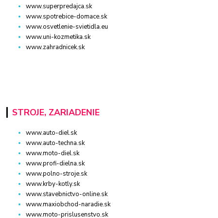
www.superpredajca.sk
www.spotrebice-domace.sk
www.osvetlenie-svietidla.eu
www.uni-kozmetika.sk
www.zahradnicek.sk
STROJE, ZARIADENIE
www.auto-diel.sk
www.auto-techna.sk
www.moto-diel.sk
www.profi-dielna.sk
www.polno-stroje.sk
www.krby-kotly.sk
www.stavebnictvo-online.sk
www.maxiobchod-naradie.sk
www.moto-prislusenstvo.sk