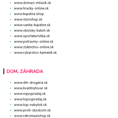
www.domaci-milacik.sk
www.hracky-online.sk
www.kupelna.shop
www.stonshop.sk
www.sanita-kupelne.sk
www.skolsky-batoh.sk
www.sportaturistika.sk
www.potraviny-online.sk
www.zlatnictvo-online.sk
www.rybarstvo-kamenik.sk
DOM, ZÁHRADA
www.dm-drogeria.sk
www.kvalitnytovar.sk
www.najvypredaj.sk
www.topvypredaj.sk
www.top-nabytok.sk
www.proti-skodcom.sk
www.retromaxishop.sk