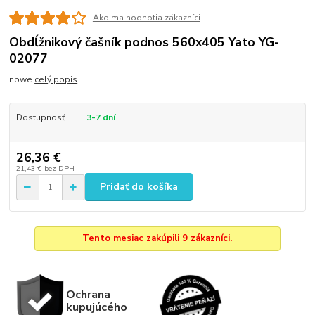
Ako ma hodnotia zákazníci
Obdĺžnikový čašník podnos 560x405 Yato YG-
02077
nowe
celý popis
Dostupnosť
3-7 dní
26,36 €
21,43 €
bez DPH
Pridať do košíka
Tento mesiac zakúpili 9 zákazníci.
Ochrana
kupujúcého