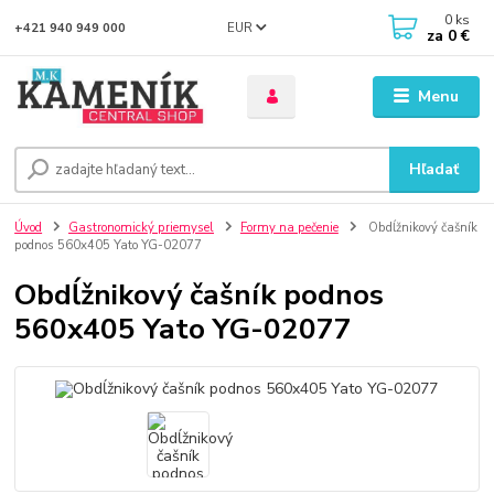
0
ks
EUR
+421 940 949 000
za
0 €
Menu
Hľadať
Úvod
Gastronomický priemysel
Formy na pečenie
Obdĺžnikový čašník
podnos 560x405 Yato YG-02077
Obdĺžnikový čašník podnos
560x405 Yato YG-02077