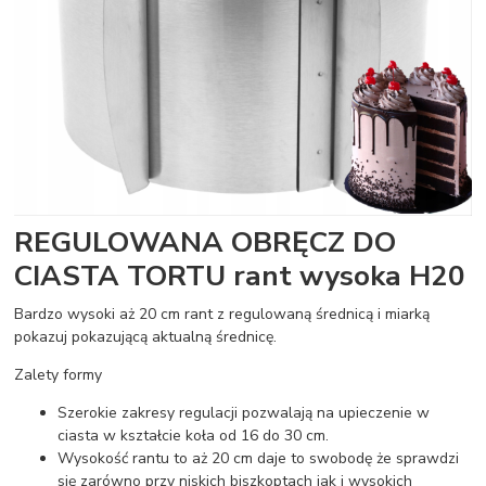
REGULOWANA OBRĘCZ DO
CIASTA TORTU rant wysoka H20
Bardzo wysoki aż 20 cm rant z regulowaną średnicą i miarką
pokazuj pokazującą aktualną średnicę.
Zalety formy
Szerokie zakresy regulacji pozwalają na upieczenie w
ciasta w kształcie koła od 16 do 30 cm.
Wysokość rantu to aż 20 cm daje to swobodę że sprawdzi
się zarówno przy niskich biszkoptach jak i wysokich