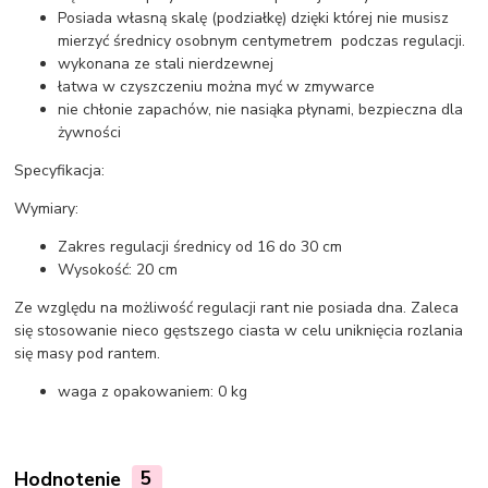
Posiada własną skalę (podziałkę) dzięki której nie musisz
mierzyć średnicy osobnym centymetrem podczas regulacji.
wykonana ze stali nierdzewnej
łatwa w czyszczeniu można myć w zmywarce
nie chłonie zapachów, nie nasiąka płynami, bezpieczna dla
żywności
Specyfikacja:
Wymiary:
Zakres regulacji średnicy od 16 do 30 cm
Wysokość: 20 cm
Ze względu na możliwość regulacji rant nie posiada dna. Zaleca
się stosowanie nieco gęstszego ciasta w celu uniknięcia rozlania
się masy pod rantem.
waga z opakowaniem: 0 kg
Hodnotenie
5