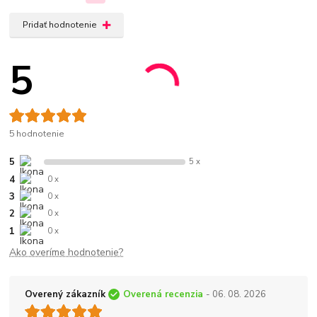
Pridať hodnotenie
5
5 hodnotenie
5
5 x
4
0 x
3
0 x
2
0 x
1
0 x
Ako overíme hodnotenie?
Overený zákazník
Overená recenzia
- 06. 08. 2026