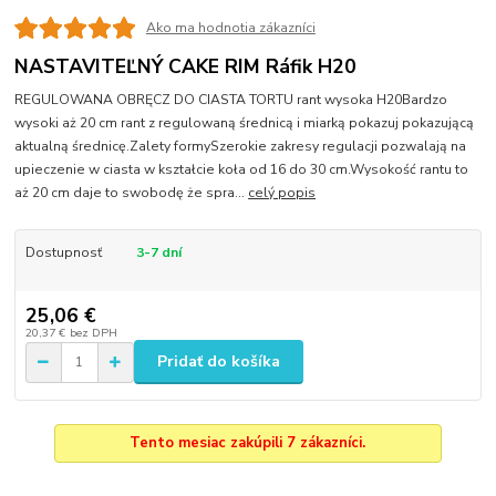
Ako ma hodnotia zákazníci
NASTAVITEĽNÝ CAKE RIM Ráfik H20
REGULOWANA OBRĘCZ DO CIASTA TORTU rant wysoka H20Bardzo
wysoki aż 20 cm rant z regulowaną średnicą i miarką pokazuj pokazującą
aktualną średnicę.Zalety formySzerokie zakresy regulacji pozwalają na
upieczenie w ciasta w kształcie koła od 16 do 30 cm.Wysokość rantu to
aż 20 cm daje to swobodę że spra...
celý popis
Dostupnosť
3-7 dní
25,06 €
20,37 €
bez DPH
Pridať do košíka
Tento mesiac zakúpili 7 zákazníci.