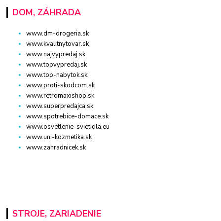
DOM, ZÁHRADA
www.dm-drogeria.sk
www.kvalitnytovar.sk
www.najvypredaj.sk
www.topvypredaj.sk
www.top-nabytok.sk
www.proti-skodcom.sk
www.retromaxishop.sk
www.superpredajca.sk
www.spotrebice-domace.sk
www.osvetlenie-svietidla.eu
www.uni-kozmetika.sk
www.zahradnicek.sk
STROJE, ZARIADENIE