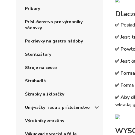
Príbory
Dlacz
Príslušenstvo pre výrobníky
✅
Posia
sódovky
✅ Jest t
Pokrievky na gastro nádoby
✅ Powłok
Sterilizátory
✅ Jest ł
Stroje na cesto
✅ Forma
Strúhadlá
✅
Forma 
Škrabky a šklbačky
✅ Aby dł
wkładaj g
Umývačky riadu a príslušenstvo
Výrobníky zmrzliny
WYSO
Vákuovacie vrecká a fólie