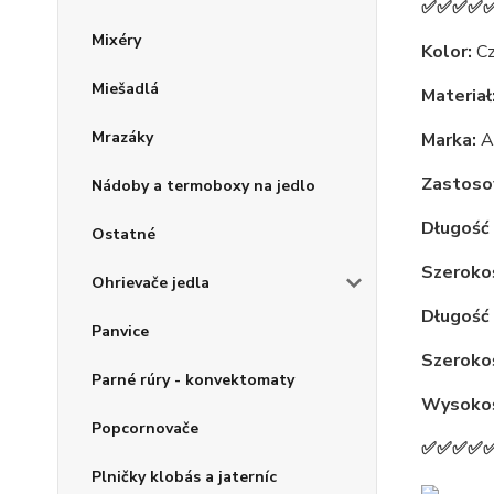
✅✅✅✅
Mixéry
Kolor:
Cz
Miešadlá
Materiał
Mrazáky
Marka:
A
Zastoso
Nádoby a termoboxy na jedlo
Długość 
Ostatné
Szerokoś
Ohrievače jedla
Długość
Panvice
Szeroko
Parné rúry - konvektomaty
Wysokoś
Popcornovače
✅✅✅✅
Plničky klobás a jaterníc