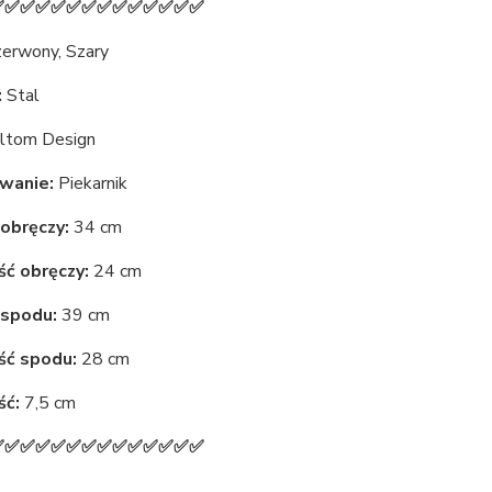
✅✅✅✅✅✅✅✅✅✅✅✅✅✅
erwony, Szary
:
Stal
ltom Design
wanie:
Piekarnik
obręczy:
34 cm
ć obręczy:
24 cm
 spodu:
39 cm
ść spodu:
28 cm
ć:
7,5 cm
✅✅✅✅✅✅✅✅✅✅✅✅✅✅