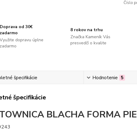
Číslo p
Doprava od 30€
8 rokov na trhu
zadarmo
Značka Kameník Vás
Využite dopravu úplne
presvedčí o kvalite
zadarmo
etné špecifikácie
Hodnotenie
5
tné špecifikácie
TOWNICA BLACHA FORMA PIECZ
9243