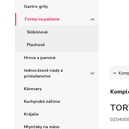
Gastro grily
Formy na pečenie
Silikónové
Plechové
Hrnce a panvice
Jednorázové riady a
Kompl
príslušenstvo
Kávovary
Komple
Kuchynské náčinie
TOR
Krájače
020400
Mlynčeky na mäso