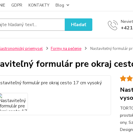
NIE
GDPR
KONTAKTY
Blog
Neviet
Hľadať
+421
astronomický priemysel
Formy na pečenie
Nastaviteľný formulár pr
aviteľný formulár pre okraj ces
Nast
vyso
TORTO
pros
ony, S
Design