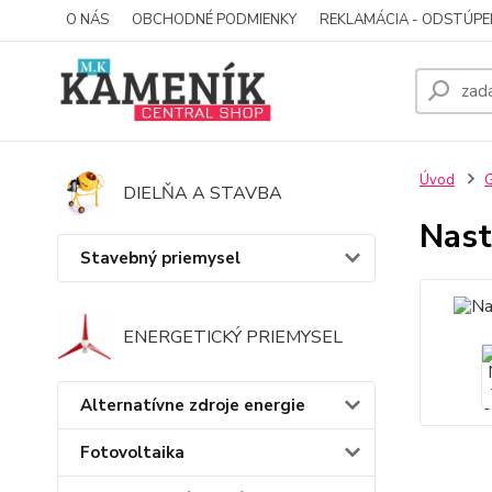
O NÁS
OBCHODNÉ PODMIENKY
REKLAMÁCIA - ODSTÚPE
Úvod
G
DIELŇA A STAVBA
Nast
Stavebný priemysel
ENERGETICKÝ PRIEMYSEL
Alternatívne zdroje energie
Fotovoltaika