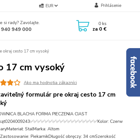
Prihlásenie
EUR
e si rady? Zavolajte.
0
ks
za
0 €
 940 949 000
e okraj cesto 17 cm vysoký
to 17 cm vysoký
Ako ma hodnotia zákazníci
aviteľný formulár pre okraj cesto 17 cm
ký
WNICA BLACHA FORMA PIECZENIA CIAST
tokąt0204009243✅✅✅✅✅✅✅✅✅✅✅✅✅✅✅✅✅✅Kolor: Czerw
zaryMateriał: StalMarka: Altom
Zastosowanie: PiekarnikDługość obręczy: 34 cmSzerokość