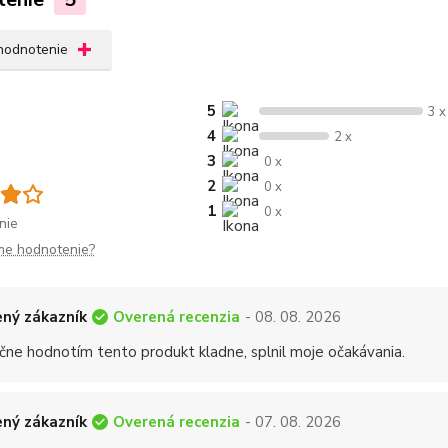
 hodnotenie
5
3 x
4
2 x
3
0 x
2
0 x
1
0 x
nie
me hodnotenie?
Overená recenzia
ný zákazník
- 08. 08. 2026
čne hodnotím tento produkt kladne, splnil moje očakávania.
Overená recenzia
ný zákazník
- 07. 08. 2026