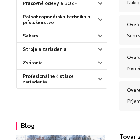
Nakup
Pracovné odevy a BOZP
Poľnohospodárska technika a
príslušenstvo
Overe
Som v
Sekery
Stroje a zariadenia
Overe
Zváranie
Nemám
Profesionálne čistiace
zariadenia
Overe
Príje
Blog
Tovar 