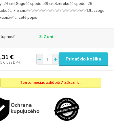
y: 24 cmDługość spodu: 39 cmSzerokość spodu: 28
sokość: 7,5 cm✅✅✅✅✅✅✅✅✅✅✅✅✅✅✅✅✅✅Dlaczego
kupić?✅ ...
celý popis
tupnosť
3-7 dní
,31 €
Pridať do košíka
95 €
bez DPH
Tento mesiac zakúpili 7 zákazníci.
Ochrana
kupujúcého