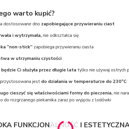
ego warto kupić?
da dostosowane dno
zapobiegające przywieraniu ciast
rwała i wytrzymała,
nie odkształca się
a ''non-stick''
zapobiega przywieraniu ciasta
atwa w utrzymaniu czystości
będzie Ci służyła przez długie lata
tylko nie używaj ostrych
przystosowana jest
do działania w temperaturze do 230°C
ugo cieszyć się właściwościami formy do pieczenia,
nie nar
o do rozgrzanego piekarnika zaraz po wyjęciu z lodówki
KA FUNKCJONALNOŚĆ I ESTETYCZN