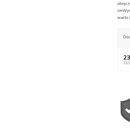
obręcz
cmWy
warto 
Dos
23
18,