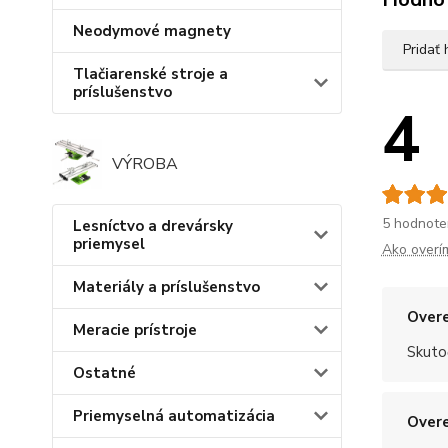
Neodymové magnety
Pridať
Tlačiarenské stroje a
príslušenstvo
4
VÝROBA
5 hodnote
Lesníctvo a drevársky
priemysel
Ako overí
Materiály a príslušenstvo
Overe
Meracie prístroje
Skuto
Ostatné
Priemyselná automatizácia
Overe