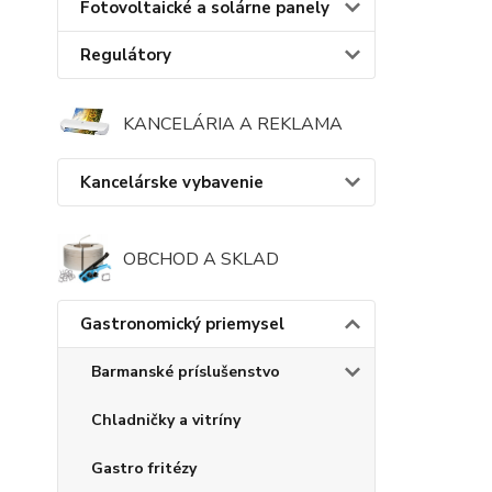
Fotovoltaické a solárne panely
Regulátory
KANCELÁRIA A REKLAMA
Kancelárske vybavenie
OBCHOD A SKLAD
Gastronomický priemysel
Barmanské príslušenstvo
Chladničky a vitríny
Gastro fritézy