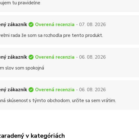
ujem tu pravidelne
Overená recenzia
ný zákazník
- 07. 08. 2026
eľmi rada že som sa rozhodla pre tento produkt.
Overená recenzia
ný zákazník
- 06. 08. 2026
 slov som spokojná
Overená recenzia
ný zákazník
- 06. 08. 2026
mná skúsenosť s týmto obchodom, určite sa sem vrátim.
zaradený v kategóriách