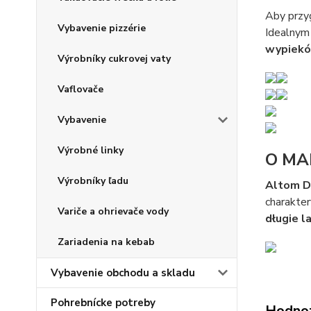
Aby przy
Vybavenie pizzérie
Idealnym
wypiekó
Výrobníky cukrovej vaty
Vaflovače
Vybavenie
Výrobné linky
O MA
Výrobníky ľadu
Altom D
charakter
Variče a ohrievače vody
długie la
Zariadenia na kebab
Vybavenie obchodu a skladu
Pohrebnícke potreby
Hodno