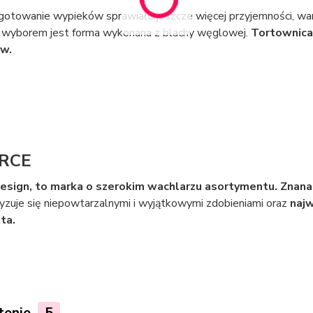
gotowanie wypieków sprawiało jeszcze więcej przyjemności, war
 wyborem jest forma wykonana z blachy węglowej.
Tortownica
w.
RCE
esign, to marka o
szerokim wachlarzu asortymentu.
Znana
yzuje się niepowtarzalnymi i wyjątkowymi zdobieniami oraz
najw
ta.
tenie
5