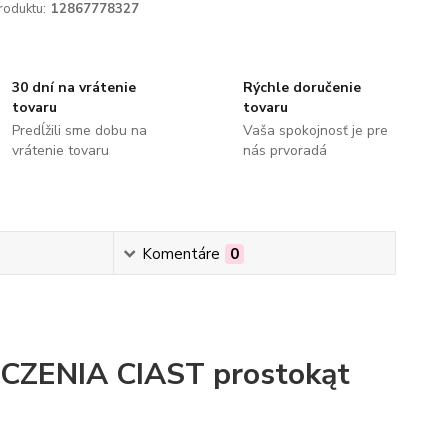
roduktu:
12867778327
30 dní na vrátenie
Rýchle doručenie
tovaru
tovaru
Predĺžili sme dobu na
Vaša spokojnosť je pre
vrátenie tovaru
nás prvoradá
Komentáre
0
ENIA CIAST prostokąt