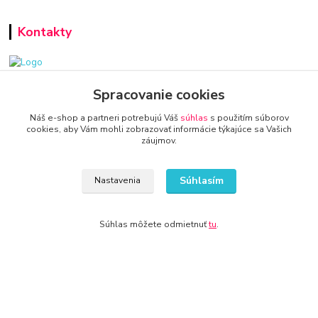
Kontakty
www.zariadenie-firmy.sk
Spracovanie cookies
Náš e-shop a partneri potrebujú Váš
súhlas
s použitím súborov
+421 940 949 000
cookies, aby Vám mohli zobrazovať informácie týkajúce sa Vašich
záujmov.
info@kamenik.sk
Súhlasím
Nastavenia
Súhlas môžete odmietnuť
tu
.
© 2024 Všetky práva vyhradené KAMENIK.SK
Vytvorené na
Eshop-rychlo.sk