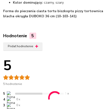
Kolor dominujący:
czarny, szary
Forma do pieczenia ciasta tortu biszkoptu pizzy tortownica
blacha okrągła DUBOKO 36 cm (10-103-141)
Hodnotenie
5
Pridať hodnotenie
5
5 hodnotenie
5
5 x
4
0 x
3
0 x