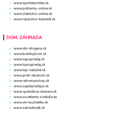
www.sportaturistika.sk
www.potraviny-online.sk
www.zlatnictvo-online.sk
www.rybarstvo-kamenik.sk
DOM, ZÁHRADA
www.dm-drogeria.sk
www.kvalitnytovar.sk
www.najvypredaj.sk
www.topvypredaj.sk
www.top-nabytok.sk
www.proti-skodcom.sk
www.retromaxishop.sk
www.superpredajca.sk
www.spotrebice-domace.sk
www.osvetlenie-svietidla.eu
www.uni-kozmetika.sk
www.zahradnicek.sk