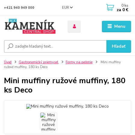
0
ks
EUR
+421 940 949 000
za
0 €
Menu
Hľadať
Úvod
Gastronomický priemysel
Formy na pečenie
Mini muffiny
ružové muffiny, 180 ks Deco
Mini muffiny ružové muffiny, 180
ks Deco