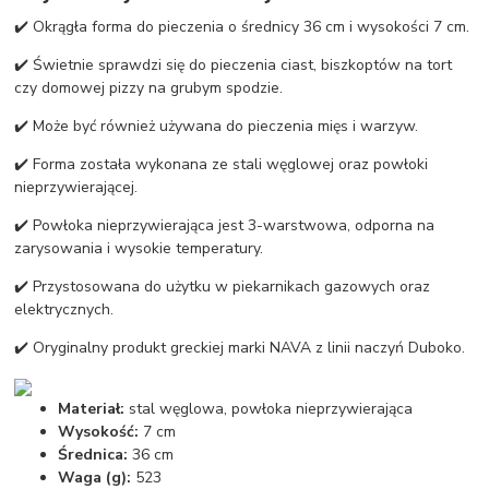
✔️ Okrągła forma do pieczenia o średnicy 36 cm i wysokości 7 cm.
✔️ Świetnie sprawdzi się do pieczenia ciast, biszkoptów na tort
czy domowej pizzy na grubym spodzie.
✔️ Może być również używana do pieczenia mięs i warzyw.
✔️ Forma została wykonana ze stali węglowej oraz powłoki
nieprzywierającej.
✔️ Powłoka nieprzywierająca jest 3-warstwowa, odporna na
zarysowania i wysokie temperatury.
✔️ Przystosowana do użytku w piekarnikach gazowych oraz
elektrycznych.
✔️ Oryginalny produkt greckiej marki NAVA z linii naczyń Duboko.
Materiał:
stal węglowa, powłoka nieprzywierająca
Wysokość:
7 cm
Średnica:
36 cm
Waga (g):
523