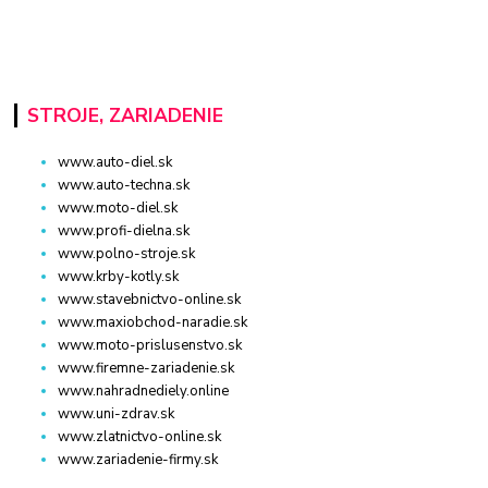
STROJE, ZARIADENIE
www.auto-diel.sk
www.auto-techna.sk
www.moto-diel.sk
www.profi-dielna.sk
www.polno-stroje.sk
www.krby-kotly.sk
www.stavebnictvo-online.sk
www.maxiobchod-naradie.sk
www.moto-prislusenstvo.sk
www.firemne-zariadenie.sk
www.nahradnediely.online
www.uni-zdrav.sk
www.zlatnictvo-online.sk
www.zariadenie-firmy.sk