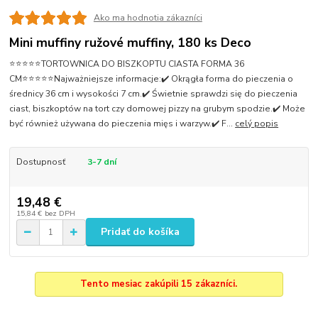
Ako ma hodnotia zákazníci
Mini muffiny ružové muffiny, 180 ks Deco
⭐⭐⭐⭐⭐TORTOWNICA DO BISZKOPTU CIASTA FORMA 36
CM⭐⭐⭐⭐⭐Najważniejsze informacje:✔️ Okrągła forma do pieczenia o
średnicy 36 cm i wysokości 7 cm.✔️ Świetnie sprawdzi się do pieczenia
ciast, biszkoptów na tort czy domowej pizzy na grubym spodzie.✔️ Może
być również używana do pieczenia mięs i warzyw.✔️ F...
celý popis
Dostupnosť
3-7 dní
19,48 €
15,84 €
bez DPH
Pridať do košíka
Tento mesiac zakúpili 15 zákazníci.