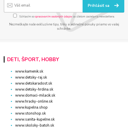
Prihlásiť sa
Súhlasím so
spracovaním osobných údajov
za účelom zasielania newslettera.
Nezmeškajte naše exkluzívne tipy, triky a jedinečné ponuky priamo vo vašej
schránke.
DETI, ŠPORT, HOBBY
www.kamenik.sk
www.detsky-raj.sk
www.detskaradost.sk
www.detsky-hrdina.sk
www.domaci-milacik.sk
www.hracky-online.sk
www.kupelna.shop
www.stonshop.sk
www.sanita-kupelne.sk
www.skolsky-batoh.sk