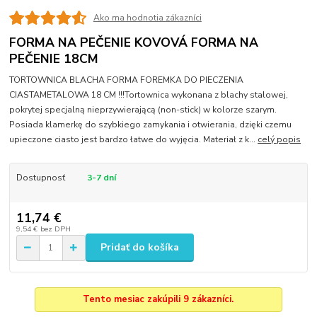
Ako ma hodnotia zákazníci
FORMA NA PEČENIE KOVOVÁ FORMA NA
PEČENIE 18CM
TORTOWNICA BLACHA FORMA FOREMKA DO PIECZENIA
CIASTAMETALOWA 18 CM !!!Tortownica wykonana z blachy stalowej,
pokrytej specjalną nieprzywierającą (non-stick) w kolorze szarym.
Posiada klamerkę do szybkiego zamykania i otwierania, dzięki czemu
upieczone ciasto jest bardzo łatwe do wyjęcia. Materiał z k...
celý popis
Dostupnosť
3-7 dní
11,74 €
9,54 €
bez DPH
Pridať do košíka
Tento mesiac zakúpili 9 zákazníci.