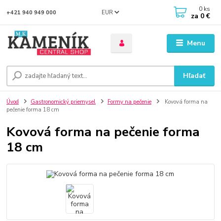
0
ks
EUR
+421 940 949 000
za
0 €
Menu
Hľadať
Úvod
Gastronomický priemysel
Formy na pečenie
Kovová forma na
pečenie forma 18 cm
Kovová forma na pečenie forma
18 cm