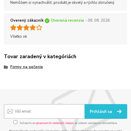
Nemôžem si vynachváliť, produkt je skvelý a rýchlo doručený.
Overený zákazník
Overená recenzia
- 08. 08. 2026
Všetko ok
Tovar zaradený v kategóriách
Formy na pečenie
Prihlásiť sa
Súhlasím so
spracovaním osobných údajov
za účelom zasielania newslettera.