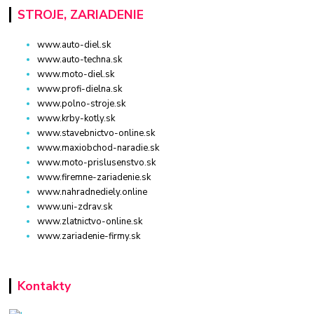
STROJE, ZARIADENIE
www.auto-diel.sk
www.auto-techna.sk
www.moto-diel.sk
www.profi-dielna.sk
www.polno-stroje.sk
www.krby-kotly.sk
www.stavebnictvo-online.sk
www.maxiobchod-naradie.sk
www.moto-prislusenstvo.sk
www.firemne-zariadenie.sk
www.nahradnediely.online
www.uni-zdrav.sk
www.zlatnictvo-online.sk
www.zariadenie-firmy.sk
Kontakty