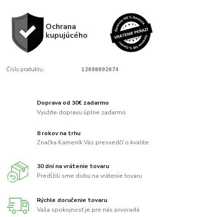
Ochrana
kupujúcého
Číslo produktu:
12698692674
Doprava od 30€ zadarmo
Využite dopravu úplne zadarmo
8 rokov na trhu
Značka Kameník Vás presvedčí o kvalite
30 dní na vrátenie tovaru
Predĺžili sme dobu na vrátenie tovaru
Rýchle doručenie tovaru
Vaša spokojnosť je pre nás prvoradá