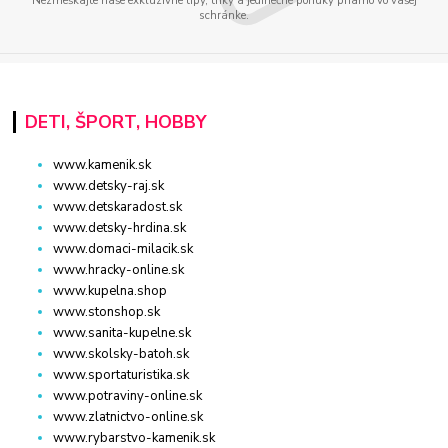
Nezmeškajte naše exkluzívne tipy, triky a jedinečné ponuky priamo vo vašej
schránke.
DETI, ŠPORT, HOBBY
www.kamenik.sk
www.detsky-raj.sk
www.detskaradost.sk
www.detsky-hrdina.sk
www.domaci-milacik.sk
www.hracky-online.sk
www.kupelna.shop
www.stonshop.sk
www.sanita-kupelne.sk
www.skolsky-batoh.sk
www.sportaturistika.sk
www.potraviny-online.sk
www.zlatnictvo-online.sk
www.rybarstvo-kamenik.sk