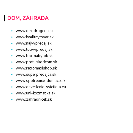
DOM, ZÁHRADA
www.dm-drogeria.sk
www.kvalitnytovar.sk
www.najvypredaj.sk
www.topvypredaj.sk
www.top-nabytok.sk
www.proti-skodcom.sk
www.retromaxishop.sk
www.superpredajca.sk
www.spotrebice-domace.sk
www.osvetlenie-svietidla.eu
www.uni-kozmetika.sk
www.zahradnicek.sk