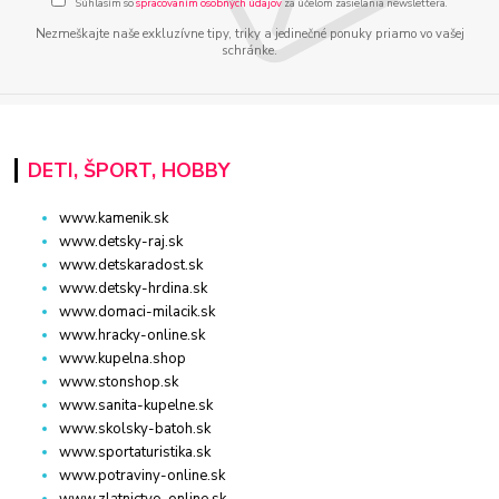
Súhlasím so
spracovaním osobných údajov
za účelom zasielania newslettera.
Nezmeškajte naše exkluzívne tipy, triky a jedinečné ponuky priamo vo vašej
schránke.
DETI, ŠPORT, HOBBY
www.kamenik.sk
www.detsky-raj.sk
www.detskaradost.sk
www.detsky-hrdina.sk
www.domaci-milacik.sk
www.hracky-online.sk
www.kupelna.shop
www.stonshop.sk
www.sanita-kupelne.sk
www.skolsky-batoh.sk
www.sportaturistika.sk
www.potraviny-online.sk
www.zlatnictvo-online.sk