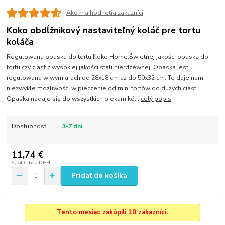
Ako ma hodnotia zákazníci
Koko obdĺžnikový nastaviteľný koláč pre tortu
koláča
Regulowana opaska do tortu Koko Home.Świetnej jakości opaska do
tortu czy ciast z wysokiej jakości stali nierdzewnej. Opaska jest
regulowana w wymiarach od 28x18 cm aż do 50x32 cm. To daje nam
niezwykłe możliwości w pieczenie od mini tortów do dużych ciast.
Opaska nadaje się do wszystkich piekarnikó...
celý popis
Dostupnosť
3-7 dní
11,74 €
9,54 €
bez DPH
Pridať do košíka
Tento mesiac zakúpili 10 zákazníci.