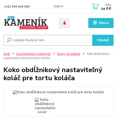
0
ks
EUR
+421 940 949 000
za
0 €
Menu
Hľadať
Úvod
Gastronomický priemysel
Formy na pečenie
Koko obdĺžnikový
nastaviteľný koláč pre tortu koláča
Koko obdĺžnikový nastaviteľný
koláč pre tortu koláča