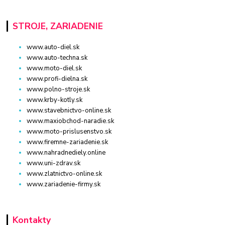
STROJE, ZARIADENIE
www.auto-diel.sk
www.auto-techna.sk
www.moto-diel.sk
www.profi-dielna.sk
www.polno-stroje.sk
www.krby-kotly.sk
www.stavebnictvo-online.sk
www.maxiobchod-naradie.sk
www.moto-prislusenstvo.sk
www.firemne-zariadenie.sk
www.nahradnediely.online
www.uni-zdrav.sk
www.zlatnictvo-online.sk
www.zariadenie-firmy.sk
Kontakty