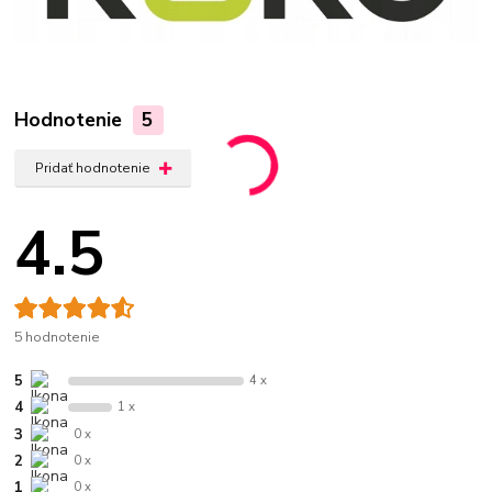
Hodnotenie
5
Pridať hodnotenie
4.5
5 hodnotenie
5
4 x
4
1 x
3
0 x
2
0 x
1
0 x