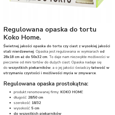
Regulowana opaska do tortu
Koko Home.
Świetnej jakości opaska do tortu czy ciast z wysokiej jakości
stali nierdzewnej
. Opaska jest regulowana w wymiarach
od
28x18 cm aż do 50x32 cm
. To daje nam niezwykłe możliwości w
pieczenie od mini tortów do dużych ciast. Opaska nadaje się
do
wszystkich piekarników
, a o jej jakości świadczy
łatwość w
utrzymaniu czystości i możliwości mycia w zmywarce
.
Regulowana opaska prostokątna:
produkt renomowanej firmy:
KOKO HOM
E
długość:
28/50 cm
szerokość:
18/32
wysokość:
5 cm
do wszystkich piekarników