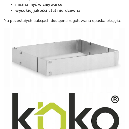
można myć w zmywarce
wysokiej jakości stal nierdzewna
Na pozostałych aukcjach dostępna regulowana opaska okrągła.