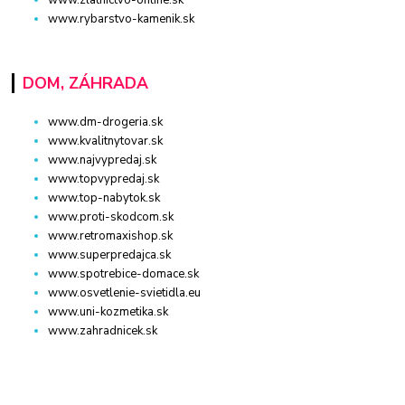
www.rybarstvo-kamenik.sk
DOM, ZÁHRADA
www.dm-drogeria.sk
www.kvalitnytovar.sk
www.najvypredaj.sk
www.topvypredaj.sk
www.top-nabytok.sk
www.proti-skodcom.sk
www.retromaxishop.sk
www.superpredajca.sk
www.spotrebice-domace.sk
www.osvetlenie-svietidla.eu
www.uni-kozmetika.sk
www.zahradnicek.sk