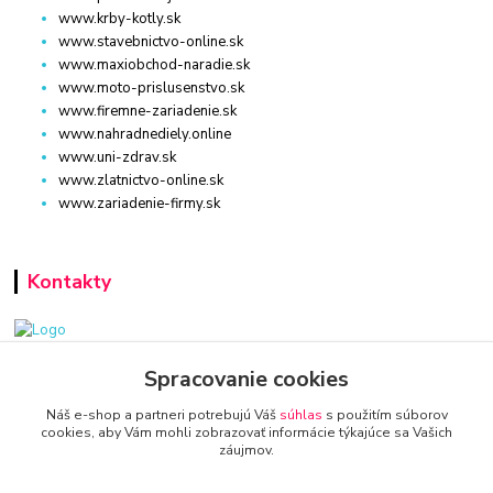
www.krby-kotly.sk
www.stavebnictvo-online.sk
www.maxiobchod-naradie.sk
www.moto-prislusenstvo.sk
www.firemne-zariadenie.sk
www.nahradnediely.online
www.uni-zdrav.sk
www.zlatnictvo-online.sk
www.zariadenie-firmy.sk
Kontakty
www.zariadenie-firmy.sk
Spracovanie cookies
Náš e-shop a partneri potrebujú Váš
súhlas
s použitím súborov
+421 940 949 000
cookies, aby Vám mohli zobrazovať informácie týkajúce sa Vašich
záujmov.
info@kamenik.sk