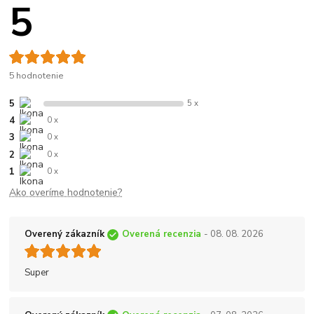
5
5 hodnotenie
5
5 x
4
0 x
3
0 x
2
0 x
1
0 x
Ako overíme hodnotenie?
Overený zákazník
Overená recenzia
- 08. 08. 2026
Super