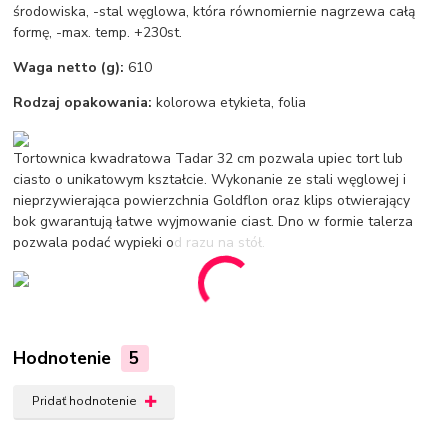
środowiska, -stal węglowa, która równomiernie nagrzewa całą
formę, -max. temp. +230st.
Waga netto (g):
610
Rodzaj opakowania:
kolorowa etykieta, folia
Tortownica kwadratowa Tadar 32 cm pozwala upiec tort lub
ciasto o unikatowym kształcie. Wykonanie ze stali węglowej i
nieprzywierająca powierzchnia Goldflon oraz klips otwierający
bok gwarantują łatwe wyjmowanie ciast. Dno w formie talerza
pozwala podać wypieki od razu na stół.
Hodnotenie
5
Pridať hodnotenie