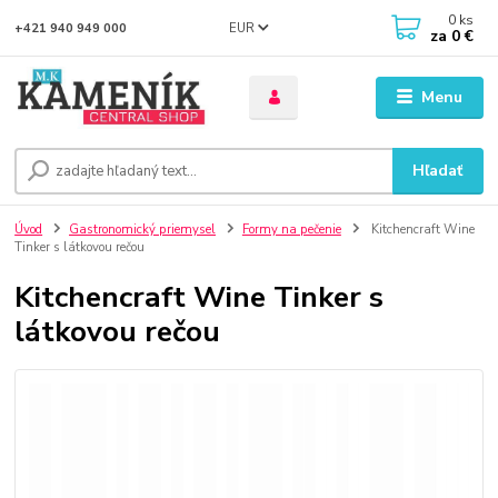
0
ks
EUR
+421 940 949 000
za
0 €
Menu
Hľadať
Úvod
Gastronomický priemysel
Formy na pečenie
Kitchencraft Wine
Tinker s látkovou rečou
Kitchencraft Wine Tinker s
látkovou rečou