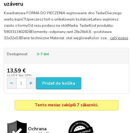
uzáveru
Kwadratowa FORMA DO PIECZENIA wyjmowane dno TadarDlaczego
warto kupić?Upieczesz tort o unikatowym kształcieŁatwo wyjmiesz
ciasto z formyOd razu podasz na stółMarka: TadarKod produktu:
5903313402828Elementy:-odpinany rant 28x28x6,8, -podstawa
32x32x0,8Dane techniczne:Materiał: stal węglowaKolor: sza...
celý popis
Dostupnosť
3-7 dní
13,59 €
11,05 €
bez DPH
Pridať do košíka
Tento mesiac zakúpili 7 zákazníci.
Ochrana