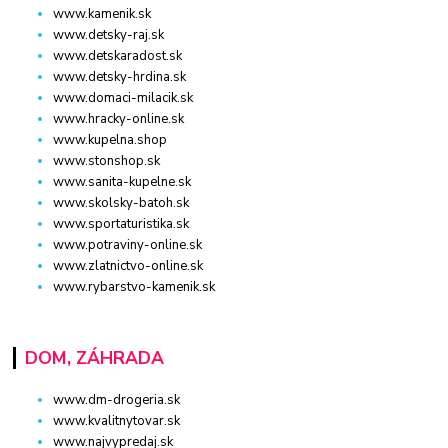
www.kamenik.sk
www.detsky-raj.sk
www.detskaradost.sk
www.detsky-hrdina.sk
www.domaci-milacik.sk
www.hracky-online.sk
www.kupelna.shop
www.stonshop.sk
www.sanita-kupelne.sk
www.skolsky-batoh.sk
www.sportaturistika.sk
www.potraviny-online.sk
www.zlatnictvo-online.sk
www.rybarstvo-kamenik.sk
DOM, ZÁHRADA
www.dm-drogeria.sk
www.kvalitnytovar.sk
www.najvypredaj.sk