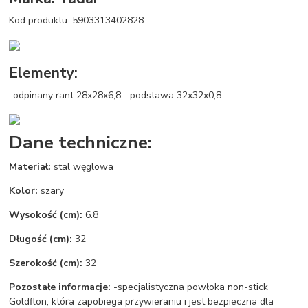
Kod produktu: 5903313402828
Elementy:
-odpinany rant 28x28x6,8, -podstawa 32x32x0,8
Dane techniczne:
Materiał:
stal węglowa
Kolor:
szary
Wysokość (cm):
6.8
Długość (cm):
32
Szerokość (cm):
32
Pozostałe informacje:
-specjalistyczna powłoka non-stick
Goldflon, która zapobiega przywieraniu i jest bezpieczna dla