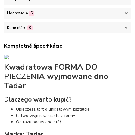
Hodnotenie
5
Komentáre
0
Kompletné špecifikácie
Kwadratowa FORMA DO
PIECZENIA wyjmowane dno
Tadar
Dlaczego warto kupić?
Upieczesz tort o unikatowym kształcie
Łatwo wyjmiesz ciasto z formy
Od razu podasz na stół
Marka: Tadar