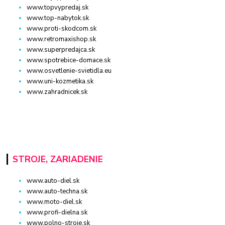
www.topvypredaj.sk
www.top-nabytok.sk
www.proti-skodcom.sk
www.retromaxishop.sk
www.superpredajca.sk
www.spotrebice-domace.sk
www.osvetlenie-svietidla.eu
www.uni-kozmetika.sk
www.zahradnicek.sk
STROJE, ZARIADENIE
www.auto-diel.sk
www.auto-techna.sk
www.moto-diel.sk
www.profi-dielna.sk
www.polno-stroje.sk