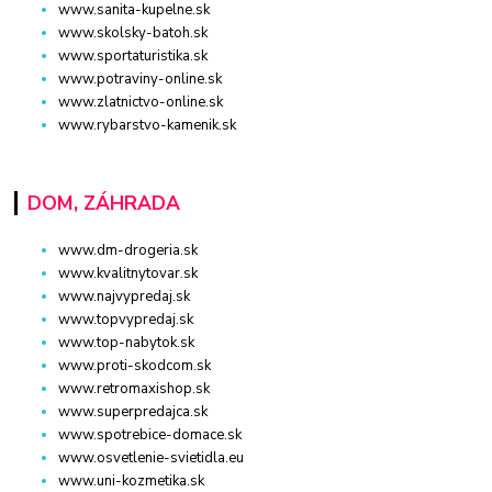
www.sanita-kupelne.sk
www.skolsky-batoh.sk
www.sportaturistika.sk
www.potraviny-online.sk
www.zlatnictvo-online.sk
www.rybarstvo-kamenik.sk
DOM, ZÁHRADA
www.dm-drogeria.sk
www.kvalitnytovar.sk
www.najvypredaj.sk
www.topvypredaj.sk
www.top-nabytok.sk
www.proti-skodcom.sk
www.retromaxishop.sk
www.superpredajca.sk
www.spotrebice-domace.sk
www.osvetlenie-svietidla.eu
www.uni-kozmetika.sk