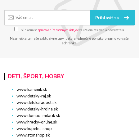
Prihlásiť sa
Súhlasím so
spracovaním osobných údajov
za účelom zasielania newslettera.
Nezmeškajte naše exkluzívne tipy, triky a jedinečné ponuky priamo vo vašej
schránke.
DETI, ŠPORT, HOBBY
www.kamenik.sk
www.detsky-raj.sk
www.detskaradost.sk
www.detsky-hrdina.sk
www.domaci-milacik.sk
www.hracky-online.sk
www.kupelna.shop
www.stonshop.sk