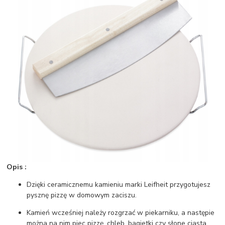
Opis :
Dzięki ceramicznemu kamieniu marki Leifheit przygotujesz
pysznę pizzę w domowym zaciszu.
Kamień wcześniej należy rozgrzać w piekarniku, a następie
można na nim piec pizzę, chleb, bagietki czy słone ciasta.