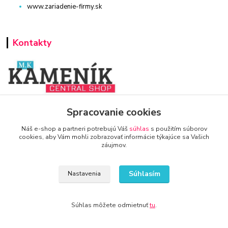
www.zariadenie-firmy.sk
Kontakty
www.zariadenie-firmy.sk
Spracovanie cookies
Náš e-shop a partneri potrebujú Váš
súhlas
s použitím súborov
+421 940 949 000
cookies, aby Vám mohli zobrazovať informácie týkajúce sa Vašich
záujmov.
info@kamenik.sk
Súhlasím
Nastavenia
Súhlas môžete odmietnuť
tu
.
© 2024 Všetky práva vyhradené KAMENIK.SK