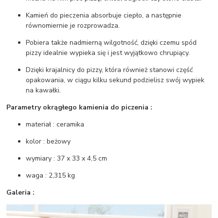
Kamień do pieczenia absorbuje ciepło, a następnie
równomiernie je rozprowadza.
Pobiera także nadmierną wilgotność, dzięki czemu spód
pizzy idealnie wypieka się i jest wyjątkowo chrupiący.
Dzięki krajalnicy do pizzy, która również stanowi część
opakowania, w ciągu kilku sekund podzielisz swój wypiek
na kawałki.
Parametry okrągłego kamienia do piczenia :
materiał : ceramika
kolor : beżowy
wymiary : 37 x 33 x 4,5 cm
waga : 2,315 kg
Galeria :