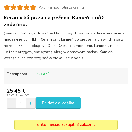
Ako ma hodnotia zákazníci
Keramická pizza na pečenie Kameň + nôž
zadarmo.
( ważna informacja )Towar jest fab. nowy , towar posiadamy na stanie w
magazynie.LEIFHEIT | Ceramiczny kamień do pieczenia pizzy i chleba z
nożem ( 33 cm - okrągły ).Opis :Dzięki ceramicznemu kamieniu marki
Leifheit przygotujesz pysznę pizzę w domowym zaciszu.Kamień
wcześniej należy rozgrzać w pieka...
celý popis
Dostupnosť
3-7 dní
25,45 €
20,69 €
bez DPH
Pridať do košíka
Tento mesiac zakúpili 8 zákazníci.