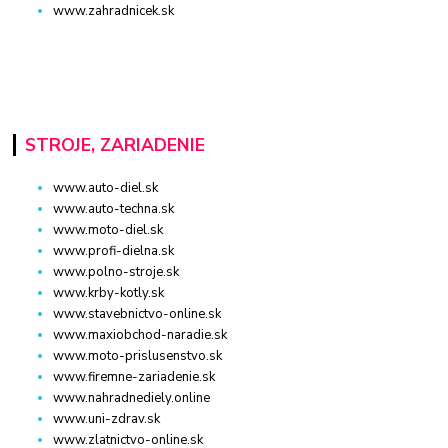
www.zahradnicek.sk
STROJE, ZARIADENIE
www.auto-diel.sk
www.auto-techna.sk
www.moto-diel.sk
www.profi-dielna.sk
www.polno-stroje.sk
www.krby-kotly.sk
www.stavebnictvo-online.sk
www.maxiobchod-naradie.sk
www.moto-prislusenstvo.sk
www.firemne-zariadenie.sk
www.nahradnediely.online
www.uni-zdrav.sk
www.zlatnictvo-online.sk