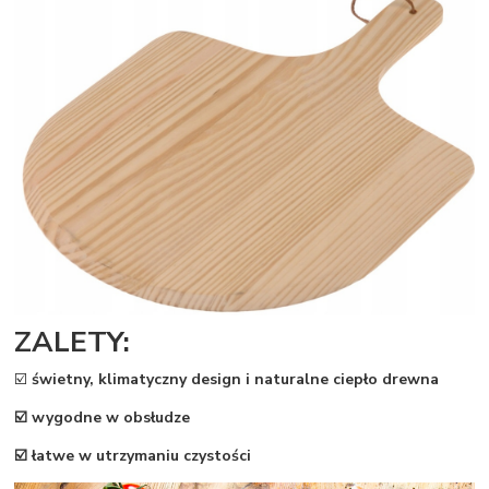
ZALETY:
☑️
świetny, klimatyczny design i naturalne ciepło drewna
☑️ wygodne w obsłudze
☑️ łatwe w utrzymaniu czystości