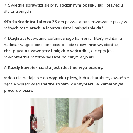
⭐ Świetnie sprawdzi się przy
rodzinnym posiłku
jak i przyjęciu
dla znajomych.
⭐Duża średnica talerza 33 cm
pozwala na serwowanie pizzy w
różnych rozmiarach, a łopatka ułatwi nakładanie dań.
⭐ Dzięki zastosowaniu ceramicznego kamienia który wchłania
nadmiar wilgoci pieczone ciasto -
pizza czy inne wypieki są
chrupiące na zewnątrz i miękkie w środku,
a ciepło jest
równomiernie rozprowadzane po całym wypieku.
⭐ Każdy kawałek ciasta jest idealnie wypieczony.
⭐Idealnie nadaje się do
wypieku pizzy
, która charakteryzować się
będzie właściwościami
zbliżonymi do wypieku w kamiennym
piecu do pizzy.