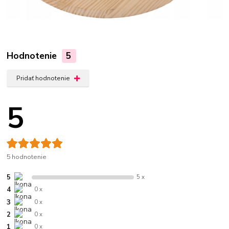
Hodnotenie
5
Pridať hodnotenie
5
5 hodnotenie
5
5 x
4
0 x
3
0 x
2
0 x
1
0 x