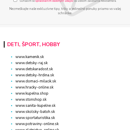
Súhlasím so
spracovaním osobných údajov
za účelom zasielania newslettera.
Nezmeškajte naše exkluzívne tipy, triky a jedinečné ponuky priamo vo vašej
schránke.
DETI, ŠPORT, HOBBY
www.kamenik.sk
www.detsky-raj.sk
www.detskaradost.sk
www.detsky-hrdina.sk
www.domaci-milacik.sk
www.hracky-online.sk
www.kupelna.shop
www.stonshop.sk
www.sanita-kupelne.sk
www.skolsky-batoh.sk
www.sportaturistika.sk
www.potraviny-online.sk
www.zlatnictvo-online.sk