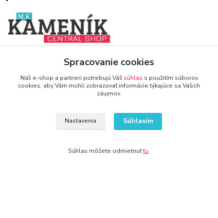
www.zariadenie-firmy.sk
Spracovanie cookies
Náš e-shop a partneri potrebujú Váš
súhlas
s použitím súborov
+421 940 949 000
cookies, aby Vám mohli zobrazovať informácie týkajúce sa Vašich
záujmov.
info@kamenik.sk
Súhlasím
Nastavenia
Súhlas môžete odmietnuť
tu
.
© 2024 Všetky práva vyhradené KAMENIK.SK
Vytvorené na
Eshop-rychlo.sk