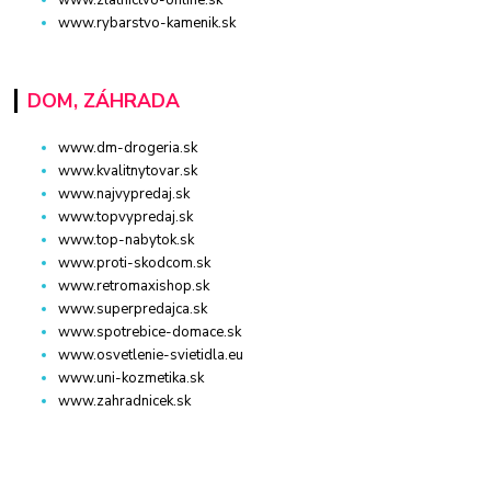
www.rybarstvo-kamenik.sk
DOM, ZÁHRADA
www.dm-drogeria.sk
www.kvalitnytovar.sk
www.najvypredaj.sk
www.topvypredaj.sk
www.top-nabytok.sk
www.proti-skodcom.sk
www.retromaxishop.sk
www.superpredajca.sk
www.spotrebice-domace.sk
www.osvetlenie-svietidla.eu
www.uni-kozmetika.sk
www.zahradnicek.sk