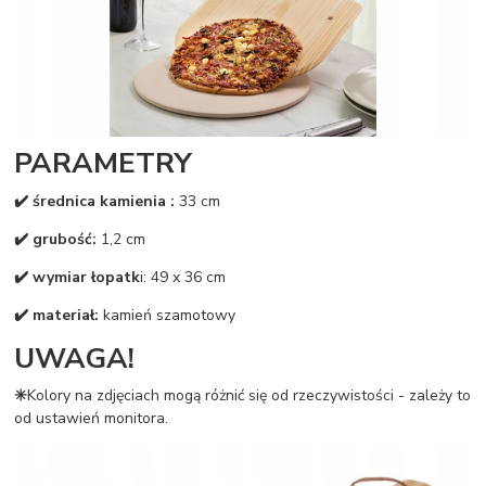
PARAMETRY
✔️ średnica kamienia :
33 cm
✔️ grubość:
1,2 cm
✔️ wymiar łopatk
i: 49 x 36 cm
✔️ materiał:
kamień szamotowy
UWAGA!
✳️
Kolory na zdjęciach mogą różnić się od rzeczywistości - zależy to
od ustawień monitora.