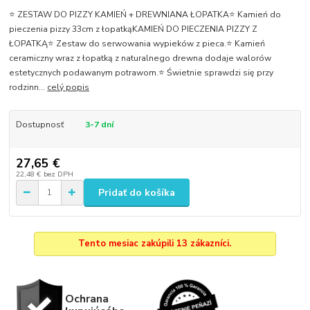
⭐ ZESTAW DO PIZZY KAMIEŃ + DREWNIANA ŁOPATKA⭐ Kamień do
pieczenia pizzy 33cm z łopatkąKAMIEŃ DO PIECZENIA PIZZY Z
ŁOPATKĄ⭐ Zestaw do serwowania wypieków z pieca.⭐ Kamień
ceramiczny wraz z łopatką z naturalnego drewna dodaje walorów
estetycznych podawanym potrawom.⭐ Świetnie sprawdzi się przy
rodzinn...
celý popis
Dostupnosť
3-7 dní
27,65 €
22,48 €
bez DPH
Pridať do košíka
Tento mesiac zakúpili 13 zákazníci.
Ochrana