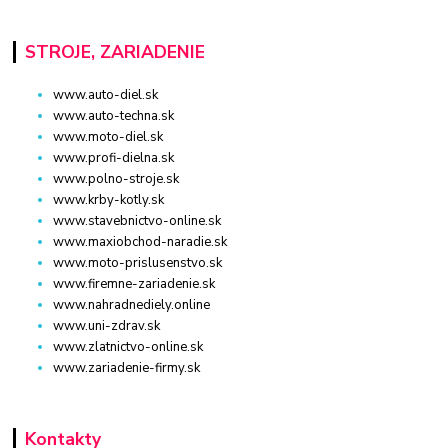
STROJE, ZARIADENIE
www.auto-diel.sk
www.auto-techna.sk
www.moto-diel.sk
www.profi-dielna.sk
www.polno-stroje.sk
www.krby-kotly.sk
www.stavebnictvo-online.sk
www.maxiobchod-naradie.sk
www.moto-prislusenstvo.sk
www.firemne-zariadenie.sk
www.nahradnediely.online
www.uni-zdrav.sk
www.zlatnictvo-online.sk
www.zariadenie-firmy.sk
Kontakty