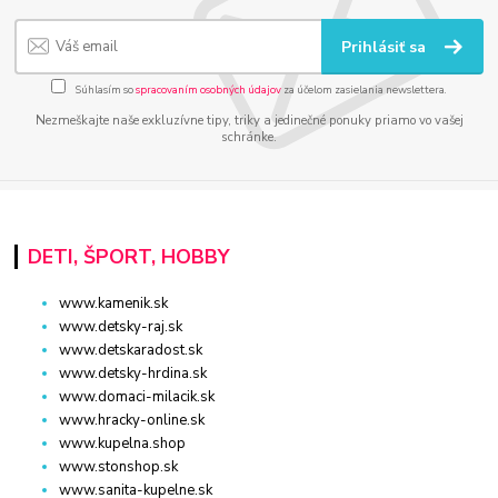
Prihlásiť sa
Súhlasím so
spracovaním osobných údajov
za účelom zasielania newslettera.
Nezmeškajte naše exkluzívne tipy, triky a jedinečné ponuky priamo vo vašej
schránke.
DETI, ŠPORT, HOBBY
www.kamenik.sk
www.detsky-raj.sk
www.detskaradost.sk
www.detsky-hrdina.sk
www.domaci-milacik.sk
www.hracky-online.sk
www.kupelna.shop
www.stonshop.sk
www.sanita-kupelne.sk