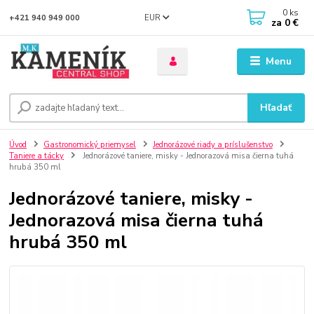
0
ks
EUR
+421 940 949 000
za
0 €
Menu
Hľadať
Úvod
Gastronomický priemysel
Jednorázové riady a príslušenstvo
Taniere a tácky
Jednorázové taniere, misky - Jednorazová misa čierna tuhá
hrubá 350 ml
Jednorázové taniere, misky -
Jednorazová misa čierna tuhá
hrubá 350 ml