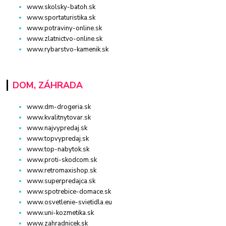
www.skolsky-batoh.sk
www.sportaturistika.sk
www.potraviny-online.sk
www.zlatnictvo-online.sk
www.rybarstvo-kamenik.sk
DOM, ZÁHRADA
www.dm-drogeria.sk
www.kvalitnytovar.sk
www.najvypredaj.sk
www.topvypredaj.sk
www.top-nabytok.sk
www.proti-skodcom.sk
www.retromaxishop.sk
www.superpredajca.sk
www.spotrebice-domace.sk
www.osvetlenie-svietidla.eu
www.uni-kozmetika.sk
www.zahradnicek.sk