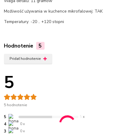
Waga detalu: 11 gramów
Możliwość używania w kuchence mikrofalowej: TAK
Temperatury: -20 .. +120 stopni
Hodnotenie
5
Pridať hodnotenie
5
5 hodnotenie
5
5 x
4
0 x
3
0 x