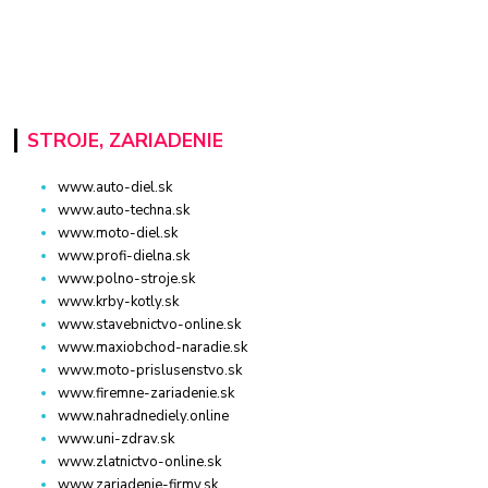
STROJE, ZARIADENIE
www.auto-diel.sk
www.auto-techna.sk
www.moto-diel.sk
www.profi-dielna.sk
www.polno-stroje.sk
www.krby-kotly.sk
www.stavebnictvo-online.sk
www.maxiobchod-naradie.sk
www.moto-prislusenstvo.sk
www.firemne-zariadenie.sk
www.nahradnediely.online
www.uni-zdrav.sk
www.zlatnictvo-online.sk
www.zariadenie-firmy.sk