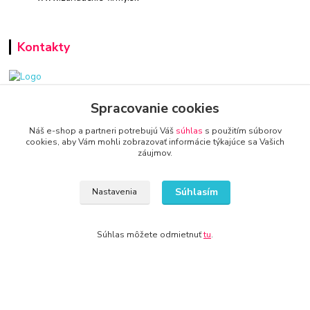
Kontakty
www.zariadenie-firmy.sk
Spracovanie cookies
Náš e-shop a partneri potrebujú Váš
súhlas
s použitím súborov
+421 940 949 000
cookies, aby Vám mohli zobrazovať informácie týkajúce sa Vašich
záujmov.
info@kamenik.sk
Súhlasím
Nastavenia
Súhlas môžete odmietnuť
tu
.
© 2024 Všetky práva vyhradené KAMENIK.SK
Vytvorené na
Eshop-rychlo.sk