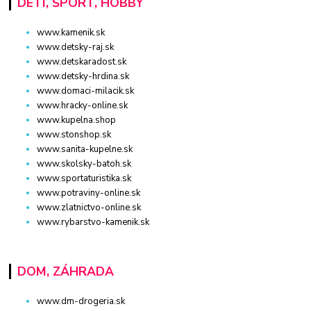
DETI, ŠPORT, HOBBY
www.kamenik.sk
www.detsky-raj.sk
www.detskaradost.sk
www.detsky-hrdina.sk
www.domaci-milacik.sk
www.hracky-online.sk
www.kupelna.shop
www.stonshop.sk
www.sanita-kupelne.sk
www.skolsky-batoh.sk
www.sportaturistika.sk
www.potraviny-online.sk
www.zlatnictvo-online.sk
www.rybarstvo-kamenik.sk
DOM, ZÁHRADA
www.dm-drogeria.sk