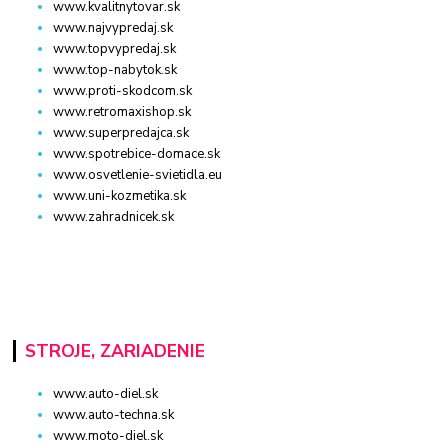
www.kvalitnytovar.sk
www.najvypredaj.sk
www.topvypredaj.sk
www.top-nabytok.sk
www.proti-skodcom.sk
www.retromaxishop.sk
www.superpredajca.sk
www.spotrebice-domace.sk
www.osvetlenie-svietidla.eu
www.uni-kozmetika.sk
www.zahradnicek.sk
STROJE, ZARIADENIE
www.auto-diel.sk
www.auto-techna.sk
www.moto-diel.sk