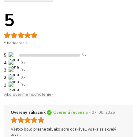
5
5 hodnotenie
5
5 x
4
0 x
3
0 x
2
0 x
1
0 x
Ako overíme hodnotenie?
Overený zákazník
Overená recenzia
- 07. 08. 2026
Všetko bolo presne tak, ako som očakával, vďaka za skvelý
tovar.