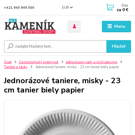
0
ks
EUR
+421 940 949 000
za
0 €
Menu
Hľadať
Úvod
Gastronomický priemysel
Jednorázové riady a príslušenstvo
Taniere a tácky
Jednorázové taniere, misky - 23 cm tanier biely papier
Jednorázové taniere, misky - 23
cm tanier biely papier