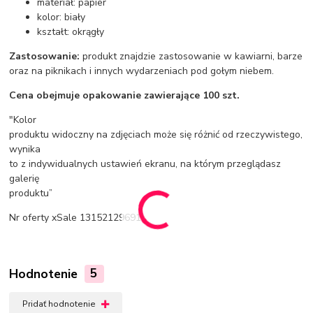
materiał: papier
kolor: biały
kształt: okrągły
Zastosowanie:
produkt znajdzie zastosowanie w kawiarni, barze
oraz na piknikach i innych wydarzeniach pod gołym niebem.
Cena obejmuje opakowanie zawierające 100 szt.
"Kolor
produktu widoczny na zdjęciach może się różnić od rzeczywistego,
wynika
to z indywidualnych ustawień ekranu, na którym przeglądasz
galerię
produktu”
Nr oferty xSale 13152129691
Hodnotenie
5
Pridať hodnotenie