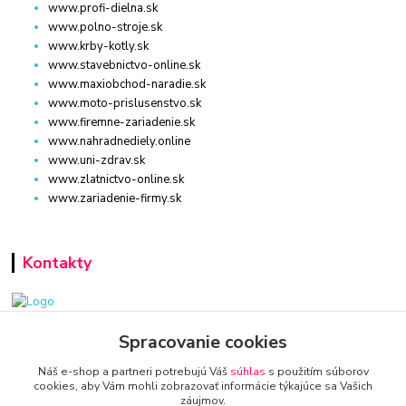
www.profi-dielna.sk
www.polno-stroje.sk
www.krby-kotly.sk
www.stavebnictvo-online.sk
www.maxiobchod-naradie.sk
www.moto-prislusenstvo.sk
www.firemne-zariadenie.sk
www.nahradnediely.online
www.uni-zdrav.sk
www.zlatnictvo-online.sk
www.zariadenie-firmy.sk
Kontakty
www.zariadenie-firmy.sk
Spracovanie cookies
Náš e-shop a partneri potrebujú Váš
súhlas
s použitím súborov
+421 940 949 000
cookies, aby Vám mohli zobrazovať informácie týkajúce sa Vašich
záujmov.