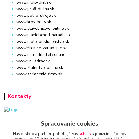
www.moto-diel.sk
www.profi-dielna.sk
www.polno-stroje.sk
www.krby-kotly.sk
www.stavebnictvo-online.sk
www.maxiobchod-naradie.sk
www.moto-prislusenstvo.sk
www.firemne-zariadenie.sk
www.nahradnediely.online
www.uni-zdrav.sk
www.zlatnictvo-online.sk
www.zariadenie-firmy.sk
Kontakty
www.zariadenie-firmy.sk
Spracovanie cookies
Náš e-shop a partneri potrebujú Váš
súhlas
s použitím súborov
+421 940 949 000
cookies, aby Vám mohli zobrazovať informácie týkajúce sa Vašich