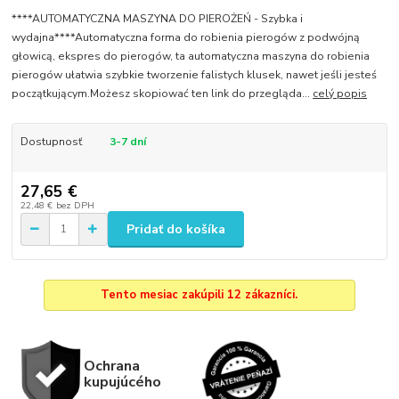
****AUTOMATYCZNA MASZYNA DO PIEROŻEŃ - Szybka i
wydajna****Automatyczna forma do robienia pierogów z podwójną
głowicą, ekspres do pierogów, ta automatyczna maszyna do robienia
pierogów ułatwia szybkie tworzenie falistych klusek, nawet jeśli jesteś
początkującym.Możesz skopiować ten link do przegląda...
celý popis
Dostupnosť
3-7 dní
27,65 €
22,48 €
bez DPH
Pridať do košíka
Tento mesiac zakúpili 12 zákazníci.
Ochrana
kupujúcého