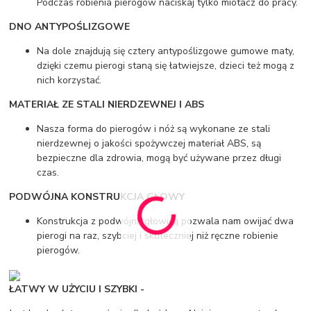
Podczas robienia pierogów naciskaj tylko miotacz do pracy.
DNO ANTYPOŚLIZGOWE
Na dole znajdują się cztery antypoślizgowe gumowe maty,
dzięki czemu pierogi staną się łatwiejsze, dzieci też mogą z
nich korzystać.
MATERIAŁ ZE STALI NIERDZEWNEJ I ABS
Nasza forma do pierogów i nóż są wykonane ze stali
nierdzewnej o jakości spożywczej materiał ABS, są
bezpieczne dla zdrowia, mogą być używane przez długi
czas.
PODWÓJNA KONSTRUKCJA GŁOWY
Konstrukcja z podwójną głowicą pozwala nam owijać dwa
pierogi na raz, szybciej i skuteczniej niż ręczne robienie
pierogów.
ŁATWY W UŻYCIU I SZYBKI -