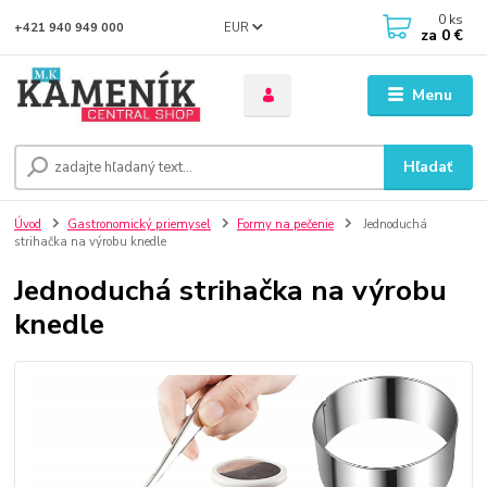
0
ks
EUR
+421 940 949 000
za
0 €
Menu
Hľadať
Úvod
Gastronomický priemysel
Formy na pečenie
Jednoduchá
strihačka na výrobu knedle
Jednoduchá strihačka na výrobu
knedle