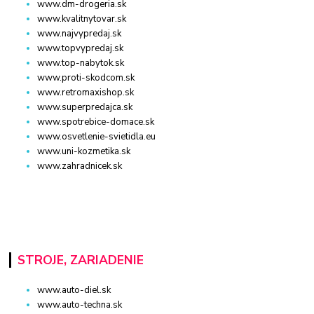
www.dm-drogeria.sk
www.kvalitnytovar.sk
www.najvypredaj.sk
www.topvypredaj.sk
www.top-nabytok.sk
www.proti-skodcom.sk
www.retromaxishop.sk
www.superpredajca.sk
www.spotrebice-domace.sk
www.osvetlenie-svietidla.eu
www.uni-kozmetika.sk
www.zahradnicek.sk
STROJE, ZARIADENIE
www.auto-diel.sk
www.auto-techna.sk