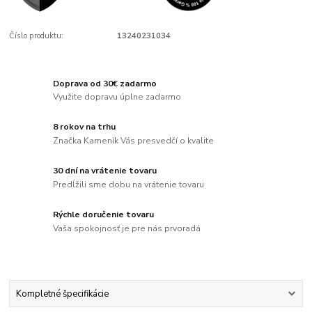
Číslo produktu:
13240231034
Doprava od 30€ zadarmo
Využite dopravu úplne zadarmo
8 rokov na trhu
Značka Kameník Vás presvedčí o kvalite
30 dní na vrátenie tovaru
Predĺžili sme dobu na vrátenie tovaru
Rýchle doručenie tovaru
Vaša spokojnosť je pre nás prvoradá
Kompletné špecifikácie