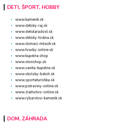
DETI, ŠPORT, HOBBY
www.kamenik.sk
www.detsky-raj.sk
www.detskaradost.sk
www.detsky-hrdina.sk
www.domaci-milacik.sk
www.hracky-online.sk
www.kupelna.shop
www.stonshop.sk
www.sanita-kupelne.sk
www.skolsky-batoh.sk
www.sportaturistika.sk
www.potraviny-online.sk
www.zlatnictvo-online.sk
www.rybarstvo-kamenik.sk
DOM, ZÁHRADA