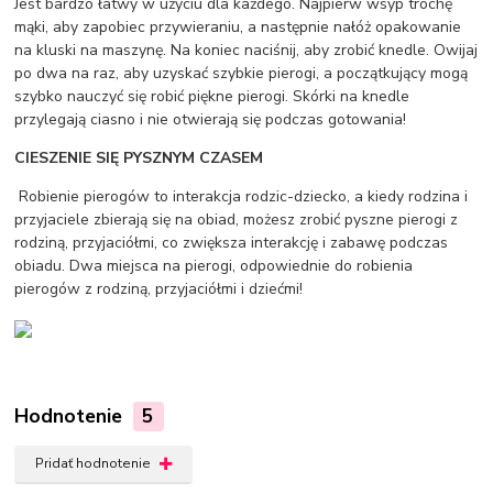
Jest bardzo łatwy w użyciu dla każdego. Najpierw wsyp trochę
mąki, aby zapobiec przywieraniu, a następnie nałóż opakowanie
na kluski na maszynę. Na koniec naciśnij, aby zrobić knedle. Owijaj
po dwa na raz, aby uzyskać szybkie pierogi, a początkujący mogą
szybko nauczyć się robić piękne pierogi. Skórki na knedle
przylegają ciasno i nie otwierają się podczas gotowania!
CIESZENIE SIĘ PYSZNYM CZASEM
Robienie pierogów to interakcja rodzic-dziecko, a kiedy rodzina i
przyjaciele zbierają się na obiad, możesz zrobić pyszne pierogi z
rodziną, przyjaciółmi, co zwiększa interakcję i zabawę podczas
obiadu. Dwa miejsca na pierogi, odpowiednie do robienia
pierogów z rodziną, przyjaciółmi i dziećmi!
Hodnotenie
5
Pridať hodnotenie