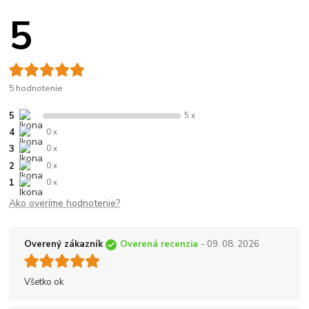
5
5 hodnotenie
5
5 x
4
0 x
3
0 x
2
0 x
1
0 x
Ako overíme hodnotenie?
Overený zákazník
Overená recenzia
- 09. 08. 2026
Všetko ok