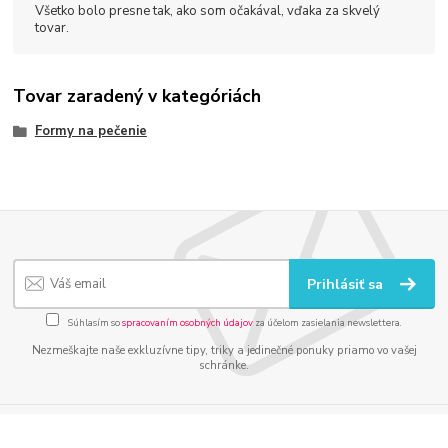
Všetko bolo presne tak, ako som očakával, vďaka za skvelý
tovar.
Tovar zaradený v kategóriách
Formy na pečenie
Prihlásiť sa
Súhlasím so
spracovaním osobných údajov
za účelom zasielania newslettera.
Nezmeškajte naše exkluzívne tipy, triky a jedinečné ponuky priamo vo vašej
schránke.