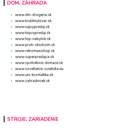
DOM, ZÁHRADA
www.dm-drogeria.sk
www.kvalitnytovar.sk
www.najvypredaj.sk
www.topvypredaj.sk
www.top-nabytok.sk
www.proti-skodcom.sk
www.retromaxishop.sk
www.superpredajca.sk
www.spotrebice-domace.sk
www.osvetlenie-svietidla.eu
www.uni-kozmetika.sk
www.zahradnicek.sk
STROJE, ZARIADENIE