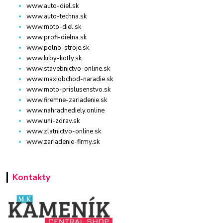
www.auto-diel.sk
www.auto-techna.sk
www.moto-diel.sk
www.profi-dielna.sk
www.polno-stroje.sk
www.krby-kotly.sk
www.stavebnictvo-online.sk
www.maxiobchod-naradie.sk
www.moto-prislusenstvo.sk
www.firemne-zariadenie.sk
www.nahradnediely.online
www.uni-zdrav.sk
www.zlatnictvo-online.sk
www.zariadenie-firmy.sk
Kontakty