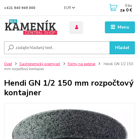
0
ks
EUR
+421 940 949 000
za
0 €
Menu
Hľadať
Úvod
Gastronomický priemysel
Formy na pečenie
Hendi GN 1/2 150
mm rozpočtový kontajner
Hendi GN 1/2 150 mm rozpočtový
kontajner