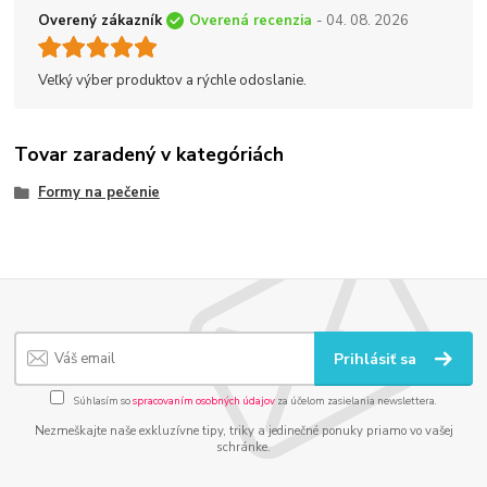
Overený zákazník
Overená recenzia
- 04. 08. 2026
Veľký výber produktov a rýchle odoslanie.
Tovar zaradený v kategóriách
Formy na pečenie
Prihlásiť sa
Súhlasím so
spracovaním osobných údajov
za účelom zasielania newslettera.
Nezmeškajte naše exkluzívne tipy, triky a jedinečné ponuky priamo vo vašej
schránke.