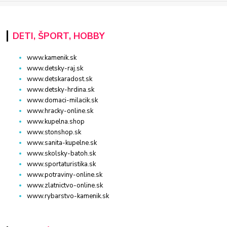
DETI, ŠPORT, HOBBY
www.kamenik.sk
www.detsky-raj.sk
www.detskaradost.sk
www.detsky-hrdina.sk
www.domaci-milacik.sk
www.hracky-online.sk
www.kupelna.shop
www.stonshop.sk
www.sanita-kupelne.sk
www.skolsky-batoh.sk
www.sportaturistika.sk
www.potraviny-online.sk
www.zlatnictvo-online.sk
www.rybarstvo-kamenik.sk