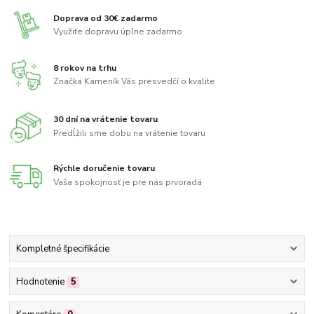
Doprava od 30€ zadarmo
Využite dopravu úplne zadarmo
8 rokov na trhu
Značka Kameník Vás presvedčí o kvalite
30 dní na vrátenie tovaru
Predĺžili sme dobu na vrátenie tovaru
Rýchle doručenie tovaru
Vaša spokojnosť je pre nás prvoradá
Kompletné špecifikácie
Hodnotenie
5