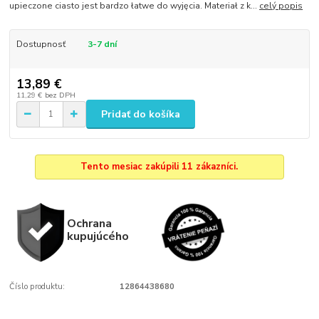
upieczone ciasto jest bardzo łatwe do wyjęcia. Materiał z k...
celý popis
Dostupnosť
3-7 dní
13,89 €
11,29 €
bez DPH
Pridať do košíka
Tento mesiac zakúpili 11 zákazníci.
Ochrana
kupujúcého
Číslo produktu:
12864438680