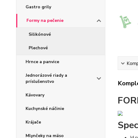
Gastro grily
Formy na pečenie
Silikónové
Plechové
Hrnce a panvice
Kompl
Jednorázové riady a
príslušenstvo
Komple
Kávovary
FORM
Kuchynské náčinie
Spec
Krájače
Mlynčeky na mäso
Id 