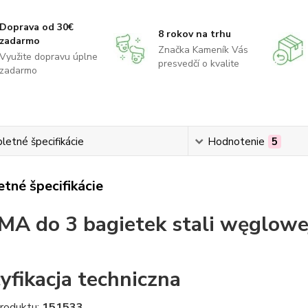
Doprava od 30€
8 rokov na trhu
zadarmo
Značka Kameník Vás
Využite dopravu úplne
presvedčí o kvalite
zadarmo
etné špecifikácie
Hodnotenie
5
tné špecifikácie
A do 3 bagietek stali węglowe
yfikacja techniczna
produktu:
151533