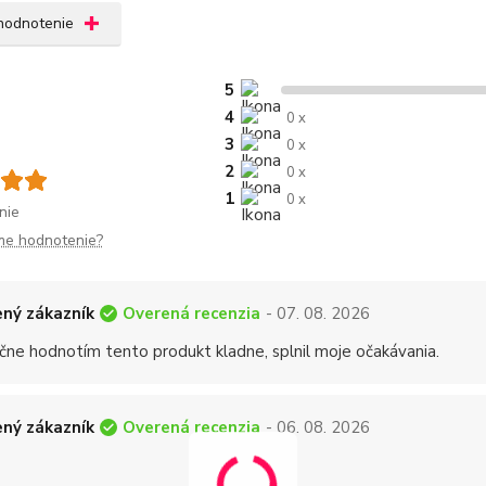
 hodnotenie
5
4
0 x
3
0 x
2
0 x
1
0 x
nie
me hodnotenie?
Overená recenzia
ný zákazník
- 07. 08. 2026
čne hodnotím tento produkt kladne, splnil moje očakávania.
Overená recenzia
ný zákazník
- 06. 08. 2026