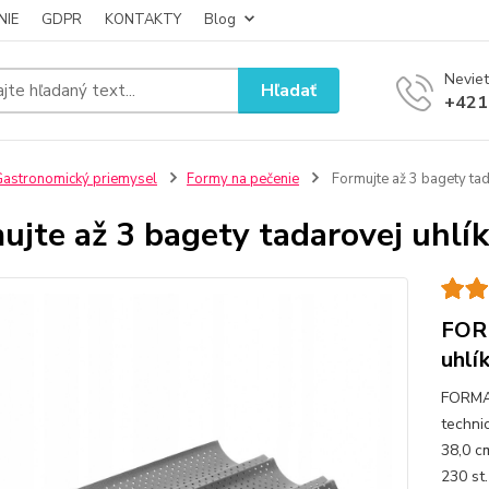
NIE
GDPR
KONTAKTY
Blog
Neviet
Hľadať
+421
astronomický priemysel
Formy na pečenie
Formujte až 3 bagety tad
ujte až 3 bagety tadarovej uhlík
FOR
uhlí
FORMA 
techni
38,0 c
230 st.