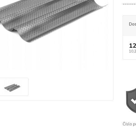
------
Dos
12
10,
Číslo p