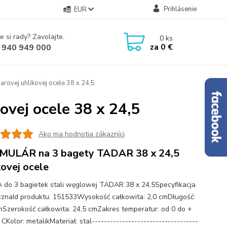
Prihlásenie
EUR
e si rady? Zavolajte.
0
ks
za
0 €
 940 949 000
arovej uhlíkovej ocele 38 x 24,5
ovej ocele 38 x 24,5
Ako ma hodnotia zákazníci
MULÁR na 3 bagety TADAR 38 x 24,5
kovej ocele
do 3 bagietek stali węglowej TADAR 38 x 24,5Specyfikacja
cznaId produktu: 151533Wysokość całkowita: 2,0 cmDługość:
mSzerokość całkowita: 24,5 cmZakres temperatur: od 0 do +
 CKolor: metalikMateriał: stal-----------------------------------