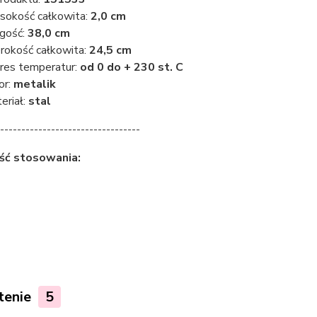
okość całkowita:
2,0 cm
gość:
38,0 cm
rokość całkowita:
24,5 cm
res temperatur:
od 0 do + 230 st. C
or:
metalik
eriał:
stal
---------------------------------
ść stosowania:
tenie
5