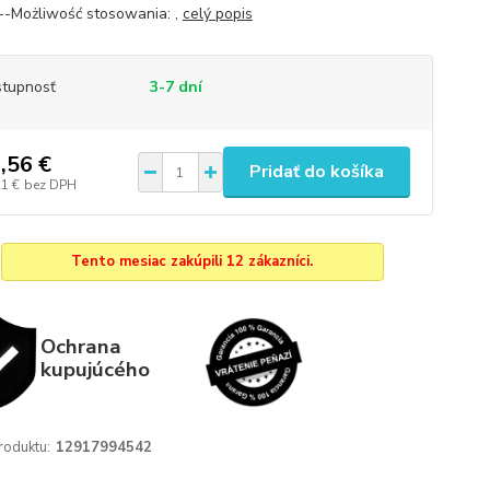
---Możliwość stosowania: ,
celý popis
tupnosť
3-7 dní
,56 €
Pridať do košíka
21 €
bez DPH
Tento mesiac zakúpili 12 zákazníci.
Ochrana
kupujúcého
roduktu:
12917994542