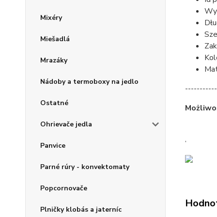
Wys
Mixéry
Dłu
Sze
Miešadlá
Zak
Kol
Mrazáky
Mat
Nádoby a termoboxy na jedlo
-----------
Ostatné
Możliwo
Ohrievače jedla
,
Panvice
Parné rúry - konvektomaty
Popcornovače
Hodno
Plničky klobás a jaterníc