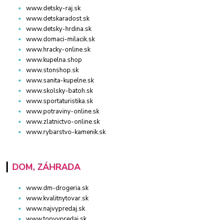
www.detsky-raj.sk
www.detskaradost.sk
www.detsky-hrdina.sk
www.domaci-milacik.sk
www.hracky-online.sk
www.kupelna.shop
www.stonshop.sk
www.sanita-kupelne.sk
www.skolsky-batoh.sk
www.sportaturistika.sk
www.potraviny-online.sk
www.zlatnictvo-online.sk
www.rybarstvo-kamenik.sk
DOM, ZÁHRADA
www.dm-drogeria.sk
www.kvalitnytovar.sk
www.najvypredaj.sk
www.topvypredaj.sk