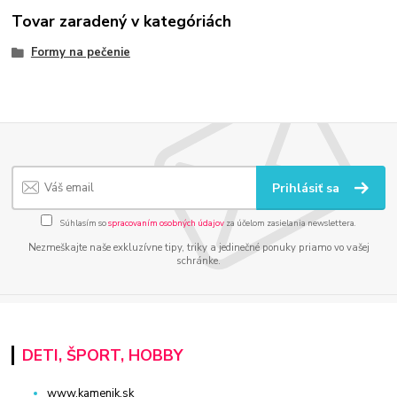
Tovar zaradený v kategóriách
Formy na pečenie
Prihlásiť sa
Súhlasím so
spracovaním osobných údajov
za účelom zasielania newslettera.
Nezmeškajte naše exkluzívne tipy, triky a jedinečné ponuky priamo vo vašej
schránke.
DETI, ŠPORT, HOBBY
www.kamenik.sk