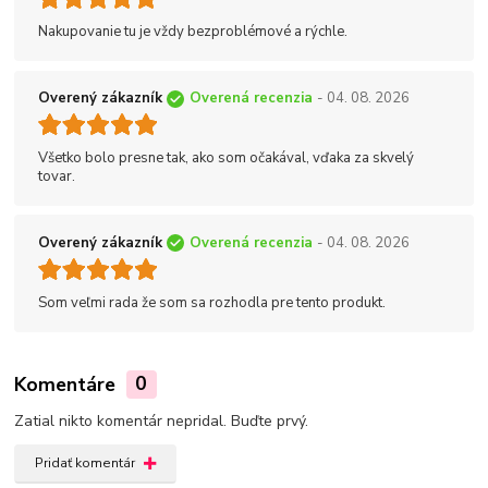
Nakupovanie tu je vždy bezproblémové a rýchle.
Overený zákazník
Overená recenzia
- 04. 08. 2026
Všetko bolo presne tak, ako som očakával, vďaka za skvelý
tovar.
Overený zákazník
Overená recenzia
- 04. 08. 2026
Som veľmi rada že som sa rozhodla pre tento produkt.
Komentáre
0
Zatial nikto komentár nepridal. Buďte prvý.
Pridať komentár