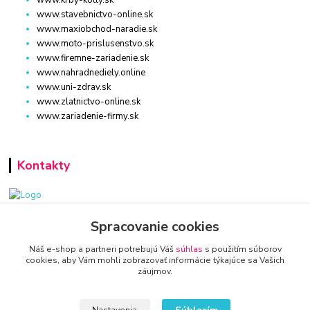
www.stavebnictvo-online.sk
www.maxiobchod-naradie.sk
www.moto-prislusenstvo.sk
www.firemne-zariadenie.sk
www.nahradnediely.online
www.uni-zdrav.sk
www.zlatnictvo-online.sk
www.zariadenie-firmy.sk
Kontakty
www.zariadenie-firmy.sk
Spracovanie cookies
Náš e-shop a partneri potrebujú Váš
súhlas
s použitím súborov
+421 940 949 000
cookies, aby Vám mohli zobrazovať informácie týkajúce sa Vašich
záujmov.
info@kamenik.sk