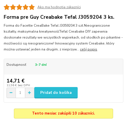
Ako ma hodnotia zákazníci
Forma pre Guy Creabake Tefal J3059204 3 ks.
Forma do Facette CreaBake Tefal J3059204 3 szt.Nieograniczone
kształty, maksymalna kreatywnośćTefal Creabake DIY zapewnia
doskonałe rezultaty we wszystkich wypiekach, od słodkich po pikantne -
możliwości są nieograniczone! Innowacyjny system Creabake, który
można ustawiać jeden na drugim, z nieprzyw...
celý popis
Dostupnosť
3-7 dní
14,71 €
11,96 €
bez DPH
Pridať do košíka
Tento mesiac zakúpili 10 zákazníci.