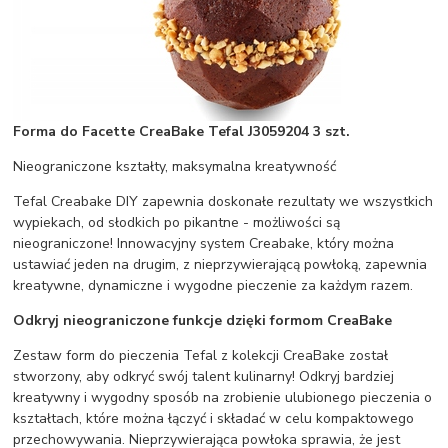
Forma do Facette CreaBake Tefal J3059204 3 szt.
Nieograniczone kształty, maksymalna kreatywność
Tefal Creabake DIY zapewnia doskonałe rezultaty we wszystkich
wypiekach, od słodkich po pikantne - możliwości są
nieograniczone! Innowacyjny system Creabake, który można
ustawiać jeden na drugim, z nieprzywierającą powłoką, zapewnia
kreatywne, dynamiczne i wygodne pieczenie za każdym razem.
Odkryj nieograniczone funkcje dzięki formom CreaBake
Zestaw form do pieczenia Tefal z kolekcji CreaBake został
stworzony, aby odkryć swój talent kulinarny! Odkryj bardziej
kreatywny i wygodny sposób na zrobienie ulubionego pieczenia o
kształtach, które można łączyć i składać w celu kompaktowego
przechowywania. Nieprzywierająca powłoka sprawia, że jest