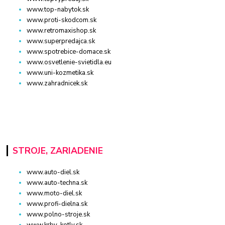
www.top-nabytok.sk
www.proti-skodcom.sk
www.retromaxishop.sk
www.superpredajca.sk
www.spotrebice-domace.sk
www.osvetlenie-svietidla.eu
www.uni-kozmetika.sk
www.zahradnicek.sk
STROJE, ZARIADENIE
www.auto-diel.sk
www.auto-techna.sk
www.moto-diel.sk
www.profi-dielna.sk
www.polno-stroje.sk
www.krby-kotly.sk