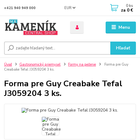
0
ks
EUR
+421 940 949 000
za
0 €
Menu
Hľadať
Úvod
Gastronomický priemysel
Formy na pečenie
Forma pre Guy
Creabake Tefal J3059204 3 ks.
Forma pre Guy Creabake Tefal
J3059204 3 ks.