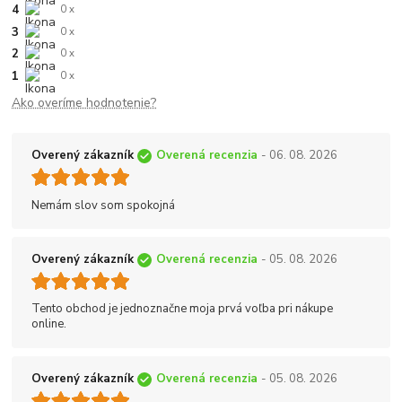
4
0 x
3
0 x
2
0 x
1
0 x
Ako overíme hodnotenie?
Overený zákazník
Overená recenzia
- 06. 08. 2026
Nemám slov som spokojná
Overený zákazník
Overená recenzia
- 05. 08. 2026
Tento obchod je jednoznačne moja prvá voľba pri nákupe
online.
Overený zákazník
Overená recenzia
- 05. 08. 2026