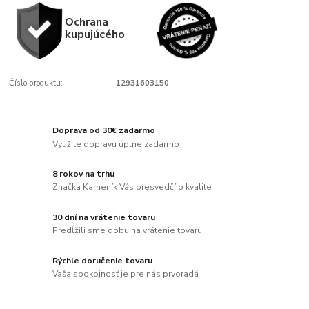
Ochrana
kupujúcého
Číslo produktu:
12931603150
Doprava od 30€ zadarmo
Využite dopravu úplne zadarmo
8 rokov na trhu
Značka Kameník Vás presvedčí o kvalite
30 dní na vrátenie tovaru
Predĺžili sme dobu na vrátenie tovaru
Rýchle doručenie tovaru
Vaša spokojnosť je pre nás prvoradá