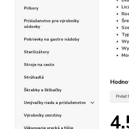
Dłu
Lic
Príbory
Rod
Śre
Príslušenstvo pre výrobníky
sódovky
Sze
Typ
Pokrievky na gastro nádoby
Wy
Wy
Sterilizátory
Mod
Stroje na cesto
Strúhadlá
Hodno
Škrabky a šklbačky
Pridať
Umývačky riadu a príslušenstvo
4.
Výrobníky zmrzliny
Vákuovacie vrecká a fólie