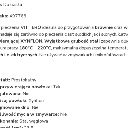
:
Do ciasta
eks:
497769
 pieczenia
VITTERO
idealna do przygotowania
brownie
oraz
w
adaje się zarówno do pieczenia ciast słodkich jak i słonych. Ła
wierającej XYNFLON
.
Wyjątkowa grubość stali
zapewnia dług
ura pracy
180°C – 220°C
, maksymalna dopuszczalna temperat
 i elektrycznych
. Nie używać w zmywarkach i mikrofalówkach.
tałt:
Prostokątny
przywierająca powłoka:
Tak
gulowana:
Nie
zaj powłoki:
Xynflon
jmowane dno:
Nie
liwość mycia w zmywarce:
Nie
konanie:
Stal węglowa