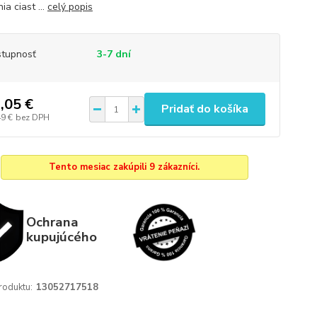
ia ciast ...
celý popis
tupnosť
3-7 dní
,05 €
Pridať do košíka
49 €
bez DPH
Tento mesiac zakúpili 9 zákazníci.
Ochrana
kupujúcého
roduktu:
13052717518