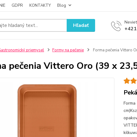
NIE
GDPR
KONTAKTY
Blog
Neviet
Hľadať
+421
astronomický priemysel
Formy na pečenie
Forma pečenia Vittero Or
a pečenia Vittero Oro (39 x 23,
Peká
Forma 
cm)Ksz
opakow
VITTER
kilkuw