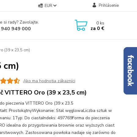
Prihlásenie
EUR
e si rady? Zavolajte.
0
ks
za
0 €
 940 949 000
o (39 x 23,5 cm)
5 cm)
Ako ma hodnotia zákazníci
č VITTERO Oro (39 x 23,5 cm)
do pieczenia VITTERO Oro (39 x 23.5
tałt: ProstokątnyWykonanie: Stal węglowaLiczba sztuk w
aniu: 1Typ: Do ciastaIndeks: 497769Forma do pieczenia
O idealna do przygotowania brownie oraz wyższych ciast
arstwowych. Zastosowana powłoka nadaje się zarówno do