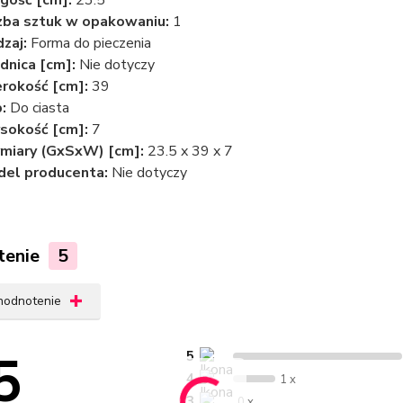
gość [cm]:
23.5
zba sztuk w opakowaniu:
1
zaj:
Forma do pieczenia
dnica [cm]:
Nie dotyczy
rokość [cm]:
39
:
Do ciasta
sokość [cm]:
7
miary (GxSxW) [cm]:
23.5 x 39 x 7
el producenta:
Nie dotyczy
tenie
5
 hodnotenie
5
5
4
1 x
3
0 x