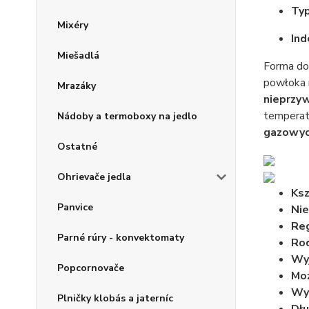
Typ
Mixéry
Ind
Miešadlá
Forma do
powłoka n
Mrazáky
nieprzy
temperat
Nádoby a termoboxy na jedlo
gazowych
Ostatné
Ohrievače jedla
Ksz
Panvice
Nie
Re
Parné rúry - konvektomaty
Rod
Wy
Popcornovače
Moż
Wy
Plničky klobás a jaterníc