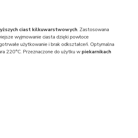
yższych ciast kilkuwarstwowych
. Zastosowana
twiejsze wyjmowanie ciasta dzięki powłoce
otrwałe użytkowanie i brak odkształceń. Optymalna
ura 220°C. Przeznaczone do użytku w
piekarnikach