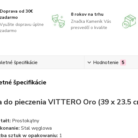
Doprava od 30€
8 rokov na trhu
zadarmo
Značka Kameník Vás
Využite dopravu úplne
presvedčí o kvalite
zadarmo
etné špecifikácie
Hodnotenie
5
tné špecifikácie
 do pieczenia VITTERO Oro (39 x 23.5 
tałt:
Prostokątny
konanie:
Stal węglowa
zba sztuk w opakowaniu:
1