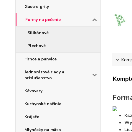
Gastro grily
Formy na pečenie
Silikónové
Plechové
Hrnce a panvice
Kompl
Jednorázové riady a
Komple
príslušenstvo
Kávovary
Forma
Kuchynské náčinie
Ksz
Krájače
Wy
Lic
Mlynčeky na mäso