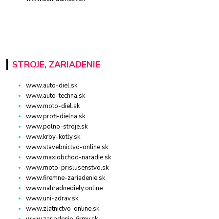
STROJE, ZARIADENIE
www.auto-diel.sk
www.auto-techna.sk
www.moto-diel.sk
www.profi-dielna.sk
www.polno-stroje.sk
www.krby-kotly.sk
www.stavebnictvo-online.sk
www.maxiobchod-naradie.sk
www.moto-prislusenstvo.sk
www.firemne-zariadenie.sk
www.nahradnediely.online
www.uni-zdrav.sk
www.zlatnictvo-online.sk
www.zariadenie-firmy.sk