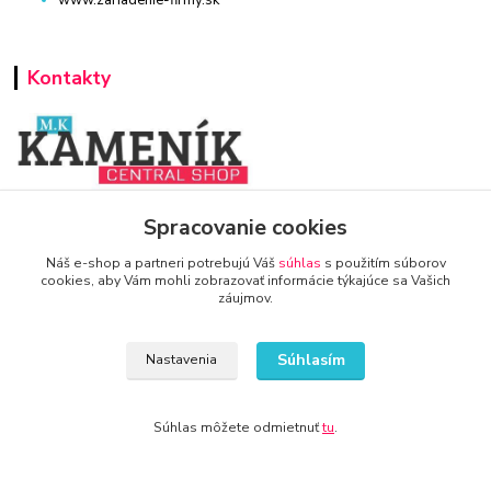
Kontakty
www.zariadenie-firmy.sk
Spracovanie cookies
Náš e-shop a partneri potrebujú Váš
súhlas
s použitím súborov
+421 940 949 000
cookies, aby Vám mohli zobrazovať informácie týkajúce sa Vašich
záujmov.
info@kamenik.sk
Súhlasím
Nastavenia
Súhlas môžete odmietnuť
tu
.
© 2024 Všetky práva vyhradené KAMENIK.SK