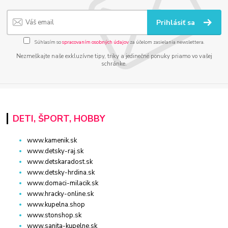
Prihlásiť sa
Súhlasím so
spracovaním osobných údajov
za účelom zasielania newslettera.
Nezmeškajte naše exkluzívne tipy, triky a jedinečné ponuky priamo vo vašej
schránke.
DETI, ŠPORT, HOBBY
www.kamenik.sk
www.detsky-raj.sk
www.detskaradost.sk
www.detsky-hrdina.sk
www.domaci-milacik.sk
www.hracky-online.sk
www.kupelna.shop
www.stonshop.sk
www.sanita-kupelne.sk