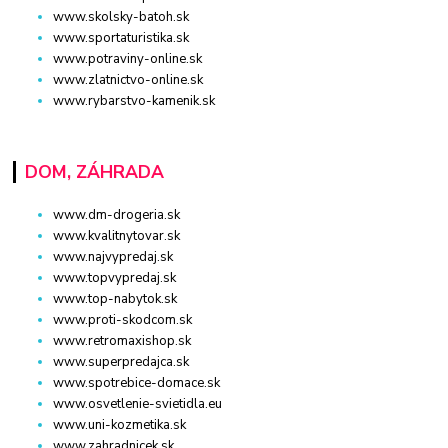
www.skolsky-batoh.sk
www.sportaturistika.sk
www.potraviny-online.sk
www.zlatnictvo-online.sk
www.rybarstvo-kamenik.sk
DOM, ZÁHRADA
www.dm-drogeria.sk
www.kvalitnytovar.sk
www.najvypredaj.sk
www.topvypredaj.sk
www.top-nabytok.sk
www.proti-skodcom.sk
www.retromaxishop.sk
www.superpredajca.sk
www.spotrebice-domace.sk
www.osvetlenie-svietidla.eu
www.uni-kozmetika.sk
www.zahradnicek.sk