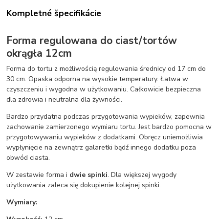
Kompletné špecifikácie
Forma regulowana do ciast/tortów
okrągła 12cm
Forma do tortu z możliwością regulowania średnicy od 17 cm do
30 cm. Opaska odporna na wysokie temperatury. Łatwa w
czyszczeniu i wygodna w użytkowaniu. Całkowicie bezpieczna
dla zdrowia i neutralna dla żywności.
Bardzo przydatna podczas przygotowania wypieków, zapewnia
zachowanie zamierzonego wymiaru tortu. Jest bardzo pomocna w
przygotowywaniu wypieków z dodatkami. Obręcz uniemożliwia
wypłynięcie na zewnątrz galaretki bądź innego dodatku poza
obwód ciasta.
W zestawie forma i
dwie spinki
. Dla większej wygody
użytkowania zaleca się dokupienie kolejnej spinki.
Wymiary: