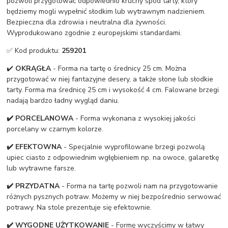
pozwoli przygotować odpowiednio kruchy spód tarty, który
będziemy mogli wypełnić słodkim lub wytrawnym nadzieniem.
Bezpieczna dla zdrowia i neutralna dla żywności.
Wyprodukowano zgodnie z europejskimi standardami.
✅ Kod produktu:
259201
✔️
OKRĄGŁA
- Forma na tartę o średnicy 25 cm. Można
przygotować w niej fantazyjne desery, a także słone lub słodkie
tarty. Forma ma średnicę 25 cm i wysokość 4 cm. Falowane brzegi
nadają bardzo ładny wygląd daniu.
✔️ PORCELANOWA
- Forma wykonana z wysokiej jakości
porcelany w czarnym kolorze.
✔️ EFEKTOWNA
- Specjalnie wyprofilowane brzegi pozwolą
upiec ciasto z odpowiednim wgłębieniem np. na owoce, galaretkę
lub wytrawne farsze.
✔️ PRZYDATNA
- Forma na tartę pozwoli nam na przygotowanie
różnych pysznych potraw. Możemy w niej bezpośrednio serwować
potrawy. Na stole prezentuje się efektownie.
✔️ WYGODNE UŻYTKOWANIE
- Formę wyczyścimy w łatwy