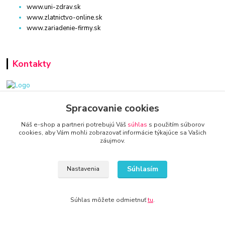
www.uni-zdrav.sk
www.zlatnictvo-online.sk
www.zariadenie-firmy.sk
Kontakty
www.zariadenie-firmy.sk
Spracovanie cookies
Náš e-shop a partneri potrebujú Váš
súhlas
s použitím súborov
+421 940 949 000
cookies, aby Vám mohli zobrazovať informácie týkajúce sa Vašich
záujmov.
info@kamenik.sk
Súhlasím
Nastavenia
Súhlas môžete odmietnuť
tu
.
© 2024 Všetky práva vyhradené KAMENIK.SK