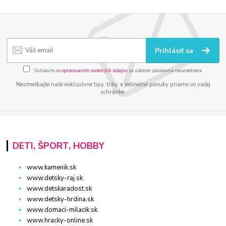
Prihlásiť sa
Súhlasím so
spracovaním osobných údajov
za účelom zasielania newslettera.
Nezmeškajte naše exkluzívne tipy, triky a jedinečné ponuky priamo vo vašej
schránke.
DETI, ŠPORT, HOBBY
www.kamenik.sk
www.detsky-raj.sk
www.detskaradost.sk
www.detsky-hrdina.sk
www.domaci-milacik.sk
www.hracky-online.sk