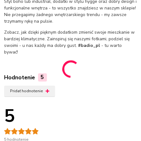
Styl boho lub industrial, dodatki w stylu hygge oraz dobry design i
funkcjonalne wnętrza - to wszystko znajdziesz w naszym sklepie!
Nie przegapimy żadnego wnętrzarskiego trendu - my zawsze
trzymamy rękę na pulsie.
Zobacz, jak dzięki pięknym dodatkom zmienić swoje mieszkanie w
bardziej klimatyczne. Zainspiruj się naszymi fotkami, podziel się
swoimi - u nas każdy ma dobry gust.
#badio_pl
- tu warto
bywać!
Hodnotenie
5
Pridať hodnotenie
5
5 hodnotenie