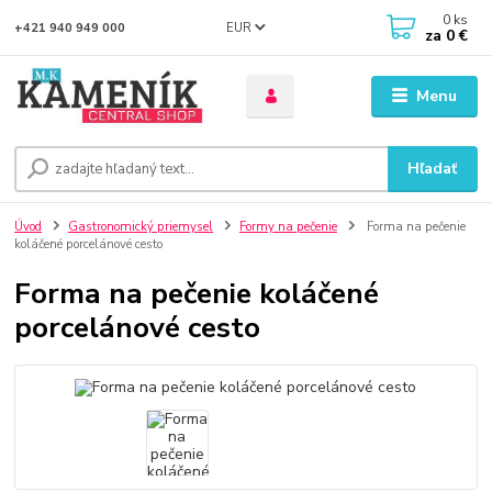
0
ks
EUR
+421 940 949 000
za
0 €
Menu
Hľadať
Úvod
Gastronomický priemysel
Formy na pečenie
Forma na pečenie
koláčené porcelánové cesto
Forma na pečenie koláčené
porcelánové cesto