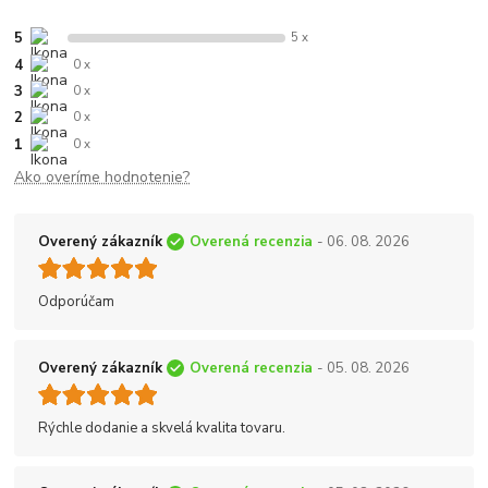
5
5 x
4
0 x
3
0 x
2
0 x
1
0 x
Ako overíme hodnotenie?
Overený zákazník
Overená recenzia
- 06. 08. 2026
Odporúčam
Overený zákazník
Overená recenzia
- 05. 08. 2026
Rýchle dodanie a skvelá kvalita tovaru.