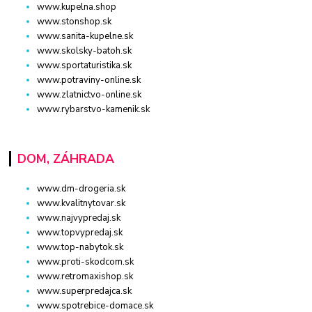
www.kupelna.shop
www.stonshop.sk
www.sanita-kupelne.sk
www.skolsky-batoh.sk
www.sportaturistika.sk
www.potraviny-online.sk
www.zlatnictvo-online.sk
www.rybarstvo-kamenik.sk
DOM, ZÁHRADA
www.dm-drogeria.sk
www.kvalitnytovar.sk
www.najvypredaj.sk
www.topvypredaj.sk
www.top-nabytok.sk
www.proti-skodcom.sk
www.retromaxishop.sk
www.superpredajca.sk
www.spotrebice-domace.sk