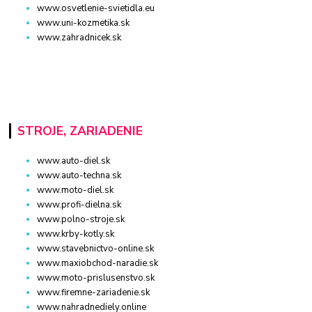
www.osvetlenie-svietidla.eu
www.uni-kozmetika.sk
www.zahradnicek.sk
STROJE, ZARIADENIE
www.auto-diel.sk
www.auto-techna.sk
www.moto-diel.sk
www.profi-dielna.sk
www.polno-stroje.sk
www.krby-kotly.sk
www.stavebnictvo-online.sk
www.maxiobchod-naradie.sk
www.moto-prislusenstvo.sk
www.firemne-zariadenie.sk
www.nahradnediely.online