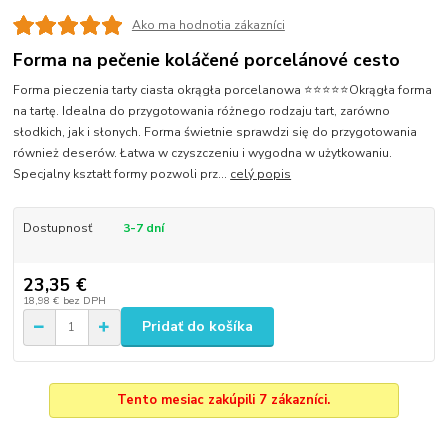
Ako ma hodnotia zákazníci
Forma na pečenie koláčené porcelánové cesto
Forma pieczenia tarty ciasta okrągła porcelanowa ⭐⭐⭐⭐⭐Okrągła forma
na tartę. Idealna do przygotowania różnego rodzaju tart, zarówno
słodkich, jak i słonych. Forma świetnie sprawdzi się do przygotowania
również deserów. Łatwa w czyszczeniu i wygodna w użytkowaniu.
Specjalny kształt formy pozwoli prz...
celý popis
Dostupnosť
3-7 dní
23,35 €
18,98 €
bez DPH
Pridať do košíka
Tento mesiac zakúpili 7 zákazníci.