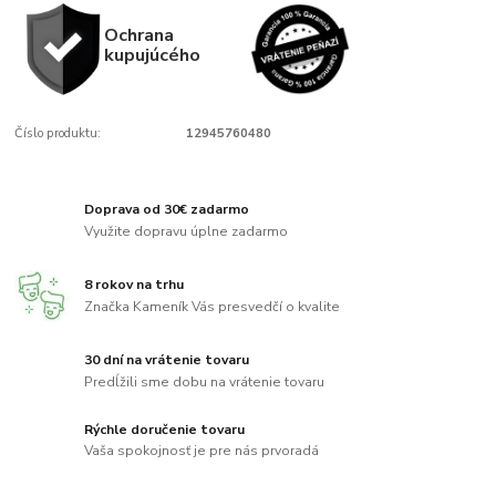
Ochrana
kupujúcého
Číslo produktu:
12945760480
Doprava od 30€ zadarmo
Využite dopravu úplne zadarmo
8 rokov na trhu
Značka Kameník Vás presvedčí o kvalite
30 dní na vrátenie tovaru
Predĺžili sme dobu na vrátenie tovaru
Rýchle doručenie tovaru
Vaša spokojnosť je pre nás prvoradá