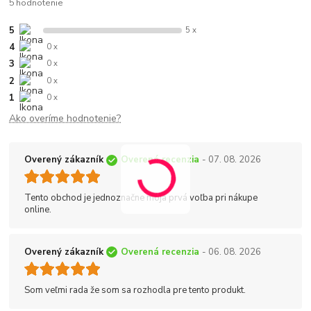
5 hodnotenie
5
5 x
4
0 x
3
0 x
2
0 x
1
0 x
Ako overíme hodnotenie?
Overený zákazník
Overená recenzia
- 07. 08. 2026
Tento obchod je jednoznačne moja prvá voľba pri nákupe
online.
Overený zákazník
Overená recenzia
- 06. 08. 2026
Som veľmi rada že som sa rozhodla pre tento produkt.