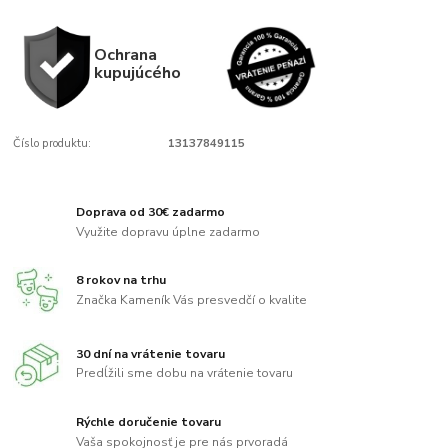
Ochrana
kupujúcého
Číslo produktu:
13137849115
Doprava od 30€ zadarmo
Využite dopravu úplne zadarmo
8 rokov na trhu
Značka Kameník Vás presvedčí o kvalite
30 dní na vrátenie tovaru
Predĺžili sme dobu na vrátenie tovaru
Rýchle doručenie tovaru
Vaša spokojnosť je pre nás prvoradá