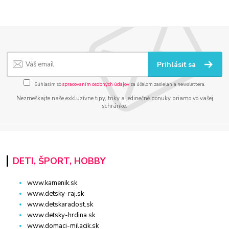
Prihlásiť sa
Súhlasím so
spracovaním osobných údajov
za účelom zasielania newslettera.
Nezmeškajte naše exkluzívne tipy, triky a jedinečné ponuky priamo vo vašej
schránke.
DETI, ŠPORT, HOBBY
www.kamenik.sk
www.detsky-raj.sk
www.detskaradost.sk
www.detsky-hrdina.sk
www.domaci-milacik.sk