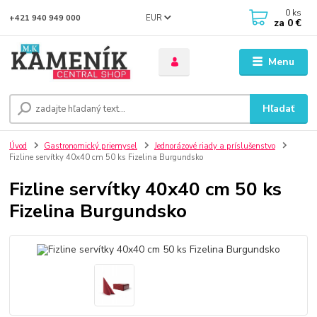
0
ks
EUR
+421 940 949 000
za
0 €
Menu
Hľadať
Úvod
Gastronomický priemysel
Jednorázové riady a príslušenstvo
Fizline servítky 40x40 cm 50 ks Fizelina Burgundsko
Fizline servítky 40x40 cm 50 ks
Fizelina Burgundsko