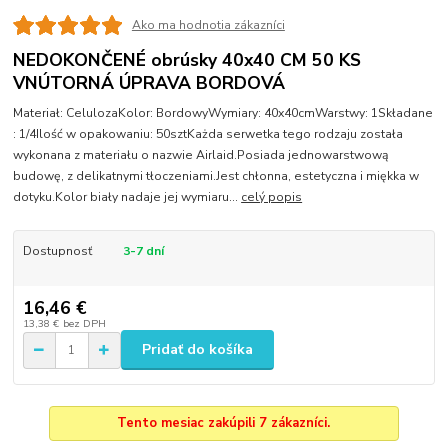
Ako ma hodnotia zákazníci
NEDOKONČENÉ obrúsky 40x40 CM 50 KS
VNÚTORNÁ ÚPRAVA BORDOVÁ
Materiał: CelulozaKolor: BordowyWymiary: 40x40cmWarstwy: 1Składane
: 1/4Ilość w opakowaniu: 50sztKażda serwetka tego rodzaju została
wykonana z materiału o nazwie Airlaid.Posiada jednowarstwową
budowę, z delikatnymi tłoczeniami.Jest chłonna, estetyczna i miękka w
dotyku.Kolor biały nadaje jej wymiaru...
celý popis
Dostupnosť
3-7 dní
16,46 €
13,38 €
bez DPH
Pridať do košíka
Tento mesiac zakúpili 7 zákazníci.