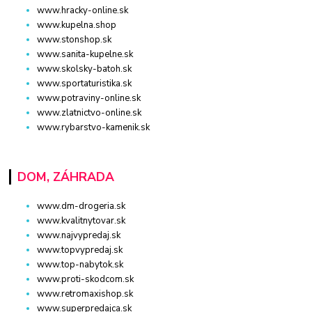
www.hracky-online.sk
www.kupelna.shop
www.stonshop.sk
www.sanita-kupelne.sk
www.skolsky-batoh.sk
www.sportaturistika.sk
www.potraviny-online.sk
www.zlatnictvo-online.sk
www.rybarstvo-kamenik.sk
DOM, ZÁHRADA
www.dm-drogeria.sk
www.kvalitnytovar.sk
www.najvypredaj.sk
www.topvypredaj.sk
www.top-nabytok.sk
www.proti-skodcom.sk
www.retromaxishop.sk
www.superpredajca.sk