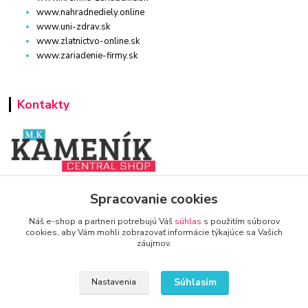
www.nahradnediely.online
www.uni-zdrav.sk
www.zlatnictvo-online.sk
www.zariadenie-firmy.sk
Kontakty
www.zariadenie-firmy.sk
Spracovanie cookies
Náš e-shop a partneri potrebujú Váš
súhlas
s použitím súborov
+421 940 949 000
cookies, aby Vám mohli zobrazovať informácie týkajúce sa Vašich
záujmov.
info@kamenik.sk
Súhlasím
Nastavenia