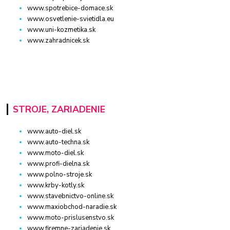
www.spotrebice-domace.sk
www.osvetlenie-svietidla.eu
www.uni-kozmetika.sk
www.zahradnicek.sk
STROJE, ZARIADENIE
www.auto-diel.sk
www.auto-techna.sk
www.moto-diel.sk
www.profi-dielna.sk
www.polno-stroje.sk
www.krby-kotly.sk
www.stavebnictvo-online.sk
www.maxiobchod-naradie.sk
www.moto-prislusenstvo.sk
www.firemne-zariadenie.sk