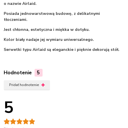
o nazwie Airlaid.
Posiada jednowarstwową budowę, z delikatnymi
tłoczeniami.
Jest chłonna, estetyczna i miękka w dotyku.
Kolor biały nadaje jej wymiaru uniwersalnego.
Serwetki typu Airlaid są eleganckie i pięknie dekorują stół.
Hodnotenie
5
Pridať hodnotenie
5