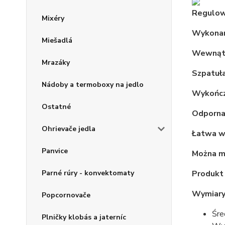
Regulowa
Mixéry
Wykonana
Miešadlá
Wewnątr
Mrazáky
Szpatuła
Nádoby a termoboxy na jedlo
Wykończ
Ostatné
Odporna
Ohrievače jedla
Łatwa w
Panvice
Można m
Produkt
Parné rúry - konvektomaty
Wymiar
Popcornovače
Śre
Plničky klobás a jaterníc