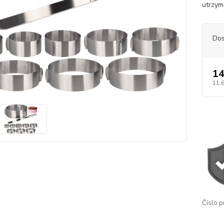
utrzym
Dos
14
11,
Číslo p