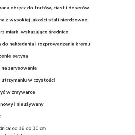
na obręcz do tortów, ciast i deserów
 z wysokiej jakości stali nierdzewnej
z miarki wskazujące średnice
 do nakładania i rozprowadzania kremu
enie satyna
 na zarysowania
 utrzymaniu w czystości
yć w zmywarce
 nowy i nieużywany
y
:
dnica: od 16 do 30 cm