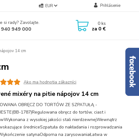
Prihlásenie
EUR
e si rady? Zavolajte.
0
ks
za
0 €
 940 949 000
 nápojov 14 cm
cm
Ako ma hodnotia zákazníci
ené mixéry na pitie nápojov 14 cm
OWANA OBRĘCZ DO TORTÓW ZE SZPATUŁĄ -
STE(BB-1787)Regulowana obręcz do tortów, ciast i
wWykonana z wysokiej jakości stali nierdzewnejWewnątrz
 wskazujące średniceSzpatuła do nakładania i rozprowadzania
Wykończenie satynaOdporna na zarysowaniaŁatwa w