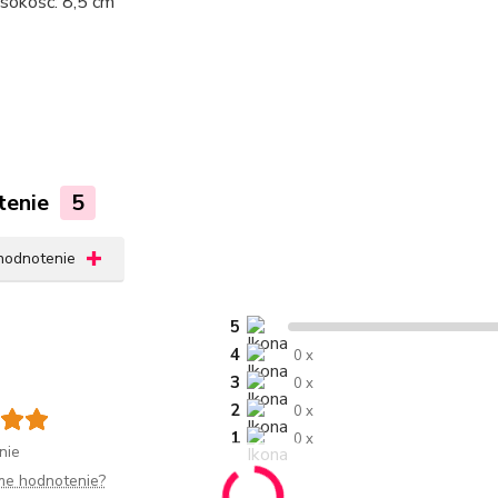
okość: 8,5 cm
tenie
5
 hodnotenie
5
4
0 x
3
0 x
2
0 x
1
0 x
nie
me hodnotenie?