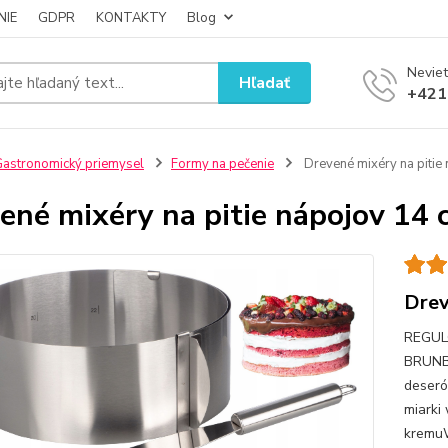
NIE
GDPR
KONTAKTY
Blog
Neviet
Hľadať
+421
astronomický priemysel
Formy na pečenie
Drevené mixéry na pitie
ené mixéry na pitie nápojov 14 
Drev
REGUL
BRUNBE
deseró
miarki
kremu