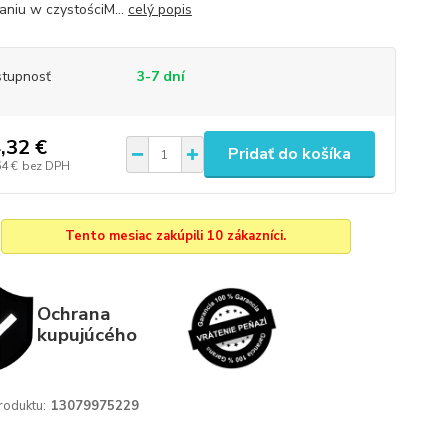
aniu w czystościM...
celý popis
tupnosť
3-7 dní
,32 €
Pridať do košíka
64 €
bez DPH
Tento mesiac zakúpili 10 zákazníci.
Ochrana
kupujúcého
roduktu:
13079975229