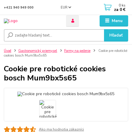
0
ks
EUR
+421 940 949 000
za
0 €
Menu
Hľadať
Úvod
Gastronomický priemysel
Formy na pečenie
Cookie pre robotické
cookies bosch Mum9bx5s65
Cookie pre robotické cookies
bosch Mum9bx5s65
Ako ma hodnotia zákazníci