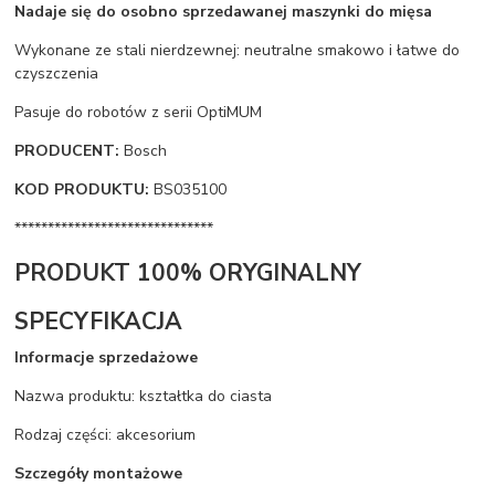
Nadaje się do osobno sprzedawanej maszynki do mięsa
Wykonane ze stali nierdzewnej: neutralne smakowo i łatwe do
czyszczenia
Pasuje do robotów z serii OptiMUM
PRODUCENT:
Bosch
KOD PRODUKTU:
BS035100
******************************
PRODUKT 100% ORYGINALNY
SPECYFIKACJA
Informacje sprzedażowe
Nazwa produktu: kształtka do ciasta
Rodzaj części: akcesorium
Szczegóły montażowe