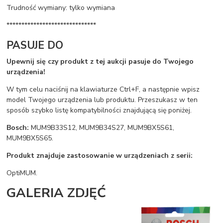
Trudność wymiany: tylko wymiana
******************************
PASUJE DO
Upewnij się czy produkt z tej aukcji pasuje do Twojego
urządzenia!
W tym celu naciśnij na klawiaturze Ctrl+F, a następnie wpisz
model Twojego urządzenia lub produktu. Przeszukasz w ten
sposób szybko listę kompatybilności znajdującą się poniżej.
Bosch:
MUM9B33S12, MUM9B34S27, MUM9BX5S61,
MUM9BX5S65.
Produkt znajduje zastosowanie w urządzeniach z serii:
OptiMUM.
GALERIA ZDJĘĆ