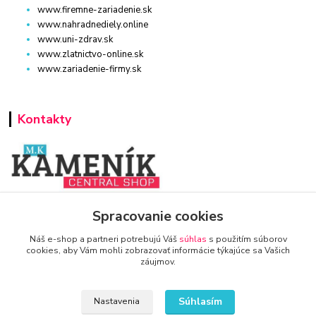
www.firemne-zariadenie.sk
www.nahradnediely.online
www.uni-zdrav.sk
www.zlatnictvo-online.sk
www.zariadenie-firmy.sk
Kontakty
www.zariadenie-firmy.sk
Spracovanie cookies
Náš e-shop a partneri potrebujú Váš
súhlas
s použitím súborov
+421 940 949 000
cookies, aby Vám mohli zobrazovať informácie týkajúce sa Vašich
záujmov.
info@kamenik.sk
Súhlasím
Nastavenia