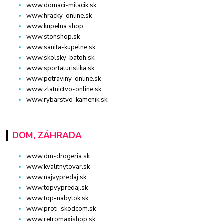
www.domaci-milacik.sk
www.hracky-online.sk
www.kupelna.shop
www.stonshop.sk
www.sanita-kupelne.sk
www.skolsky-batoh.sk
www.sportaturistika.sk
www.potraviny-online.sk
www.zlatnictvo-online.sk
www.rybarstvo-kamenik.sk
DOM, ZÁHRADA
www.dm-drogeria.sk
www.kvalitnytovar.sk
www.najvypredaj.sk
www.topvypredaj.sk
www.top-nabytok.sk
www.proti-skodcom.sk
www.retromaxishop.sk