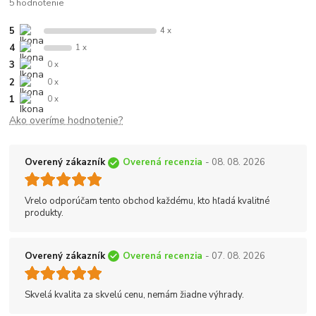
5 hodnotenie
5
4 x
4
1 x
3
0 x
2
0 x
1
0 x
Ako overíme hodnotenie?
Overený zákazník
Overená recenzia
- 08. 08. 2026
Vrelo odporúčam tento obchod každému, kto hľadá kvalitné
produkty.
Overený zákazník
Overená recenzia
- 07. 08. 2026
Skvelá kvalita za skvelú cenu, nemám žiadne výhrady.