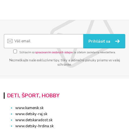
Prihlásiť sa
Súhlasím so
spracovaním osobných údajov
za účelom zasielania newslettera.
Nezmeškajte naše exkluzívne tipy, triky a jedinečné ponuky priamo vo vašej
schránke.
DETI, ŠPORT, HOBBY
www.kamenik.sk
www.detsky-raj.sk
www.detskaradost.sk
www.detsky-hrdina.sk