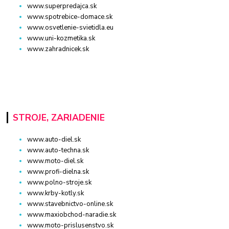
www.superpredajca.sk
www.spotrebice-domace.sk
www.osvetlenie-svietidla.eu
www.uni-kozmetika.sk
www.zahradnicek.sk
STROJE, ZARIADENIE
www.auto-diel.sk
www.auto-techna.sk
www.moto-diel.sk
www.profi-dielna.sk
www.polno-stroje.sk
www.krby-kotly.sk
www.stavebnictvo-online.sk
www.maxiobchod-naradie.sk
www.moto-prislusenstvo.sk