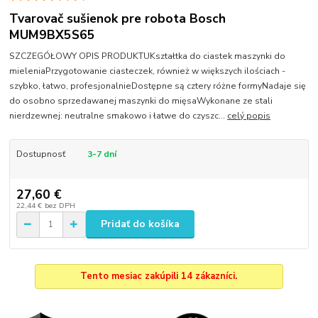
Tvarovač sušienok pre robota Bosch
MUM9BX5S65
SZCZEGÓŁOWY OPIS PRODUKTUKształtka do ciastek maszynki do
mieleniaPrzygotowanie ciasteczek, również w większych ilościach -
szybko, łatwo, profesjonalnieDostępne są cztery różne formyNadaje się
do osobno sprzedawanej maszynki do mięsaWykonane ze stali
nierdzewnej: neutralne smakowo i łatwe do czyszc...
celý popis
Dostupnosť
3-7 dní
27,60 €
22,44 €
bez DPH
Pridať do košíka
Tento mesiac zakúpili 14 zákazníci.