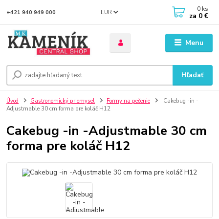
0
ks
EUR
+421 940 949 000
za
0 €
Menu
Hľadať
Úvod
Gastronomický priemysel
Formy na pečenie
Cakebug -in -
Adjustmable 30 cm forma pre koláč H12
Cakebug -in -Adjustmable 30 cm
forma pre koláč H12