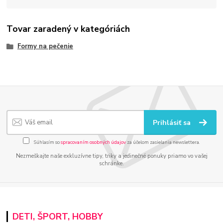
Tovar zaradený v kategóriách
Formy na pečenie
Prihlásiť sa
Súhlasím so
spracovaním osobných údajov
za účelom zasielania newslettera.
Nezmeškajte naše exkluzívne tipy, triky a jedinečné ponuky priamo vo vašej
schránke.
DETI, ŠPORT, HOBBY