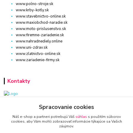
www.polno-stroje.sk
www.krby-kotly.sk
www.stavebnictvo-online.sk
www.maxiobchod-naradie.sk
www.moto-prislusenstvo.sk
www.firemne-zariadenie.sk
www.nahradnediely.online
www.uni-zdrav.sk
www.zlatnictvo-online.sk
www.zariadenie-firmy.sk
Kontakty
www.zariadenie-firmy.sk
Spracovanie cookies
Náš e-shop a partneri potrebujú Váš
súhlas
s použitím súborov
+421 940 949 000
cookies, aby Vám mohli zobrazovať informácie týkajúce sa Vašich
záujmov.
info@kamenik.sk