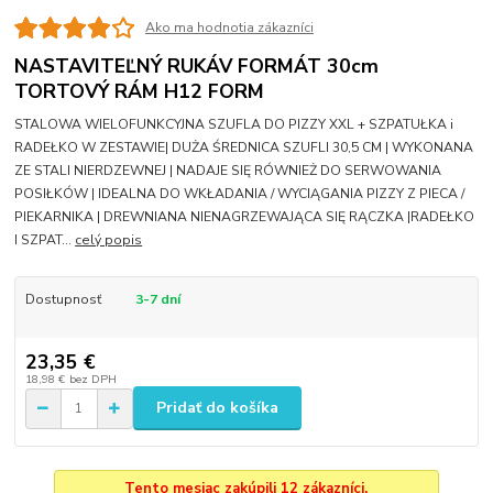
Ako ma hodnotia zákazníci
NASTAVITEĽNÝ RUKÁV FORMÁT 30cm
TORTOVÝ RÁM H12 FORM
STALOWA WIELOFUNKCYJNA SZUFLA DO PIZZY XXL + SZPATUŁKA i
RADEŁKO W ZESTAWIE| DUŻA ŚREDNICA SZUFLI 30,5 CM | WYKONANA
ZE STALI NIERDZEWNEJ | NADAJE SIĘ RÓWNIEŻ DO SERWOWANIA
POSIŁKÓW | IDEALNA DO WKŁADANIA / WYCIĄGANIA PIZZY Z PIECA /
PIEKARNIKA | DREWNIANA NIENAGRZEWAJĄCA SIĘ RĄCZKA |RADEŁKO
I SZPAT...
celý popis
Dostupnosť
3-7 dní
23,35 €
18,98 €
bez DPH
Pridať do košíka
Tento mesiac zakúpili 12 zákazníci.