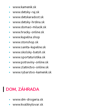
www.kamenik.sk
www.detsky-raj.sk
www.detskaradost.sk
www.detsky-hrdina.sk
www.domaci-milacik.sk
www.hracky-online.sk
www.kupelna.shop
www.stonshop.sk
www.sanita-kupelne.sk
www.skolsky-batoh.sk
www.sportaturistika.sk
www.potraviny-online.sk
www.zlatnictvo-online.sk
www.rybarstvo-kamenik.sk
DOM, ZÁHRADA
www.dm-drogeria.sk
www.kvalitnytovar.sk