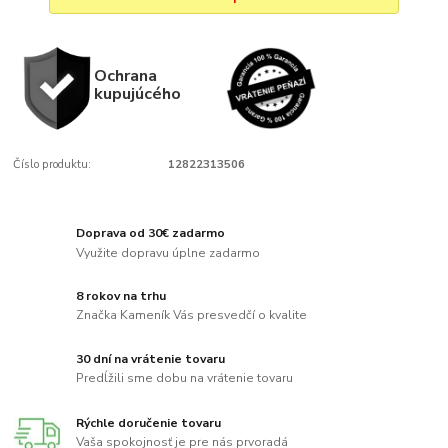
Ochrana
kupujúcého
Číslo produktu:
12822313506
Doprava od 30€ zadarmo
Využite dopravu úplne zadarmo
8 rokov na trhu
Značka Kameník Vás presvedčí o kvalite
30 dní na vrátenie tovaru
Predĺžili sme dobu na vrátenie tovaru
Rýchle doručenie tovaru
Vaša spokojnosť je pre nás prvoradá