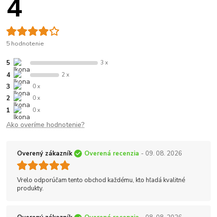
4
5 hodnotenie
5
3 x
4
2 x
3
0 x
2
0 x
1
0 x
Ako overíme hodnotenie?
Overený zákazník
Overená recenzia
- 09. 08. 2026
Vrelo odporúčam tento obchod každému, kto hľadá kvalitné
produkty.