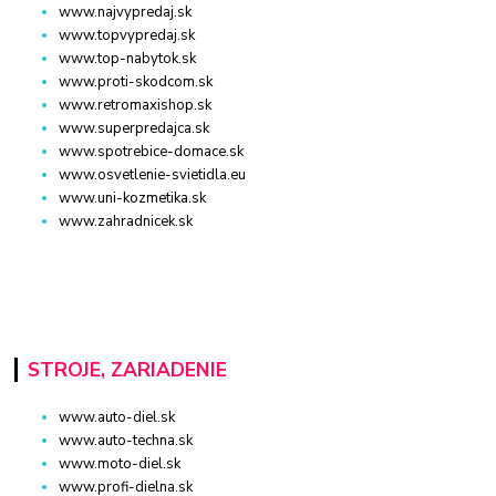
www.najvypredaj.sk
www.topvypredaj.sk
www.top-nabytok.sk
www.proti-skodcom.sk
www.retromaxishop.sk
www.superpredajca.sk
www.spotrebice-domace.sk
www.osvetlenie-svietidla.eu
www.uni-kozmetika.sk
www.zahradnicek.sk
STROJE, ZARIADENIE
www.auto-diel.sk
www.auto-techna.sk
www.moto-diel.sk
www.profi-dielna.sk