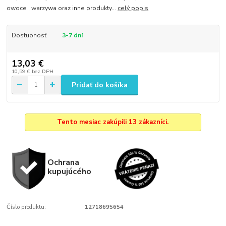
owoce , warzywa oraz inne produkty...
celý popis
Dostupnosť
3-7 dní
13,03 €
10,59 €
bez DPH
Pridať do košíka
Tento mesiac zakúpili 13 zákazníci.
Ochrana
kupujúcého
Číslo produktu:
12718695654