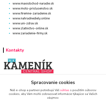
www.maxiobchod-naradie.sk
www.moto-prislusenstvo.sk
www.firemne-zariadenie.sk
www.nahradnediely.online
www.uni-zdrav.sk
www.zlatnictvo-online.sk
www.zariadenie-firmy.sk
Kontakty
www.zariadenie-firmy.sk
Spracovanie cookies
Náš e-shop a partneri potrebujú Váš
súhlas
s použitím súborov
+421 940 949 000
cookies, aby Vám mohli zobrazovať informácie týkajúce sa Vašich
záujmov.
info@kamenik.sk