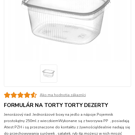
Ako ma hodnotia zákazníci
FORMULÁR NA TORTY TORTY DEZERTY
Jenorázový riad. Jednorázové boxy na jedlo a nápoje.Pojemnik
prostokątny 250ml z wieczkiemWykonane są z tworzywa PP , posiadają
Atest PZH i są przeznaczone do kontaktu z żywnościąIdealnie nadają się
do przechowywania surówek , sałatek, ryb itp.możesz w nich mrozić