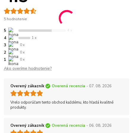
5 hodnotenie
5
4 x
4
1 x
3
0 x
2
0 x
1
0 x
Ako overíme hodnotenie?
Overený zákazník
Overená recenzia
- 07. 08. 2026
Vrelo odporúčam tento obchod každému, kto hľadá kvalitné
produkty.
Overený zákazník
Overená recenzia
- 06. 08. 2026