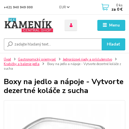
0
ks
EUR
+421 940 949 000
za
0 €
Menu
Hľadať
Úvod
Gastronomický priemysel
Jednorázové riady a príslušenstvo
Krabičky a balenie jedla
Boxy na jedlo a nápoje - Vytvorte dezertné koláče z
sucha
Boxy na jedlo a nápoje - Vytvorte
dezertné koláče z sucha