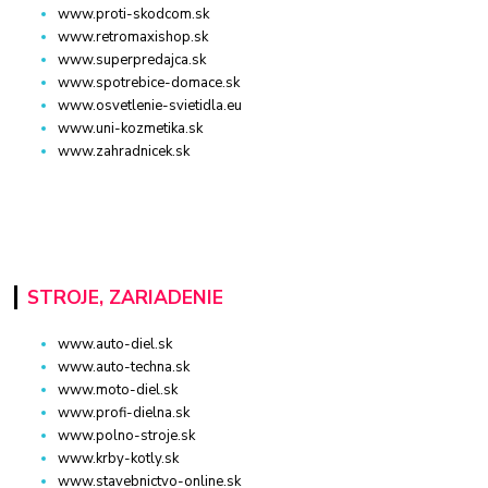
www.proti-skodcom.sk
www.retromaxishop.sk
www.superpredajca.sk
www.spotrebice-domace.sk
www.osvetlenie-svietidla.eu
www.uni-kozmetika.sk
www.zahradnicek.sk
STROJE, ZARIADENIE
www.auto-diel.sk
www.auto-techna.sk
www.moto-diel.sk
www.profi-dielna.sk
www.polno-stroje.sk
www.krby-kotly.sk
www.stavebnictvo-online.sk