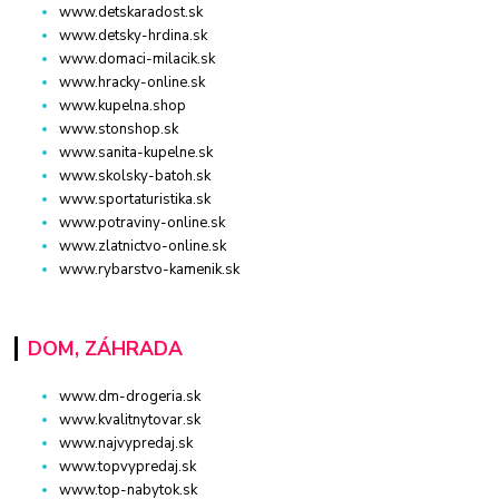
www.detskaradost.sk
www.detsky-hrdina.sk
www.domaci-milacik.sk
www.hracky-online.sk
www.kupelna.shop
www.stonshop.sk
www.sanita-kupelne.sk
www.skolsky-batoh.sk
www.sportaturistika.sk
www.potraviny-online.sk
www.zlatnictvo-online.sk
www.rybarstvo-kamenik.sk
DOM, ZÁHRADA
www.dm-drogeria.sk
www.kvalitnytovar.sk
www.najvypredaj.sk
www.topvypredaj.sk
www.top-nabytok.sk