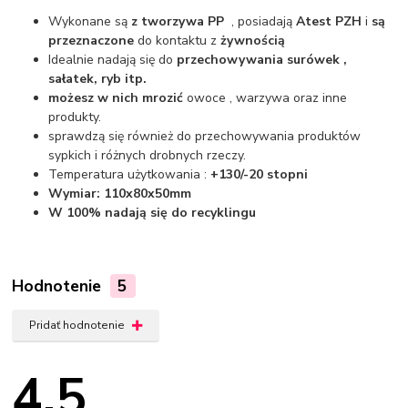
Wykonane są
z tworzywa PP
, posiadają
Atest PZH
i
są
przeznaczone
do kontaktu z
żywnością
Idealnie nadają się do
przechowywania surówek ,
sałatek, ryb itp.
możesz w nich mrozić
owoce , warzywa oraz inne
produkty.
sprawdzą się również do przechowywania produktów
sypkich i różnych drobnych rzeczy.
Temperatura użytkowania :
+130/-20 stopni
Wymiar: 110x80x50mm
W 100% nadają się do recyklingu
Hodnotenie
5
Pridať hodnotenie
4.5