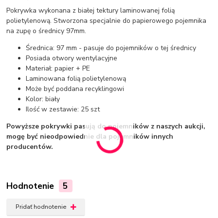
Pokrywka wykonana z białej tektury laminowanej folią
polietylenową. Stworzona specjalnie do papierowego pojemnika
na zupę o średnicy 97mm.
Średnica: 97 mm - pasuje do pojemników o tej średnicy
Posiada otwory wentylacyjne
Materiał: papier + PE
Laminowana folią polietylenową
Może być poddana recyklingowi
Kolor: biały
Ilość w zestawie: 25 szt
Powyższe pokrywki pasują do pojemników z naszych aukcji,
mogę być nieodpowiednie dla pojemników innych
producentów.
Hodnotenie
5
Pridať hodnotenie