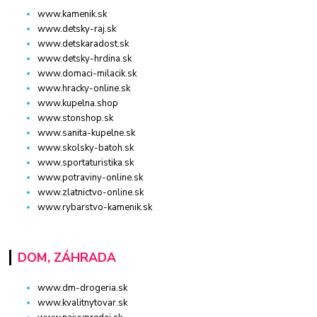
www.kamenik.sk
www.detsky-raj.sk
www.detskaradost.sk
www.detsky-hrdina.sk
www.domaci-milacik.sk
www.hracky-online.sk
www.kupelna.shop
www.stonshop.sk
www.sanita-kupelne.sk
www.skolsky-batoh.sk
www.sportaturistika.sk
www.potraviny-online.sk
www.zlatnictvo-online.sk
www.rybarstvo-kamenik.sk
DOM, ZÁHRADA
www.dm-drogeria.sk
www.kvalitnytovar.sk