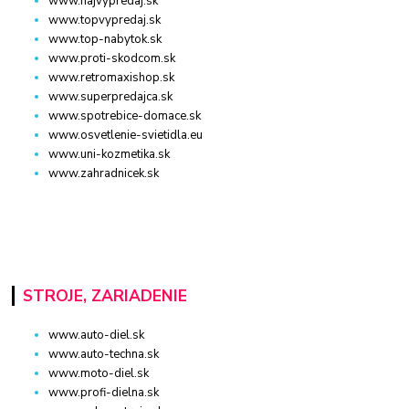
www.najvypredaj.sk
www.topvypredaj.sk
www.top-nabytok.sk
www.proti-skodcom.sk
www.retromaxishop.sk
www.superpredajca.sk
www.spotrebice-domace.sk
www.osvetlenie-svietidla.eu
www.uni-kozmetika.sk
www.zahradnicek.sk
STROJE, ZARIADENIE
www.auto-diel.sk
www.auto-techna.sk
www.moto-diel.sk
www.profi-dielna.sk