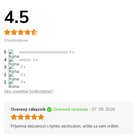
4.5
5 hodnotenie
5
4 x
4
1 x
3
0 x
2
0 x
1
0 x
Ako overíme hodnotenie?
Overený zákazník
Overená recenzia
- 07. 08. 2026
Príjemná skúsenosť s týmto obchodom, určite sa sem vrátim.