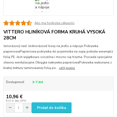
Ako ma hodnotia zákazníci
VITTERO HLINÍKOVÁ FORMA KRUHÁ VYSOKÁ
28CM
Jenorázový riad. Jednorázové boxy na jedlo a nápoje.Pokrywka
papierowaPapierowa pokrywka do pojemnika na zupę pokryta wewnątrz
folią PE. Jest wyjątkowo szczelna i mocno się trzyma. Posiada specjalne
otwory wentylacyjne.Okrągła nakrywka papierowaPokrywka wykonana z
białej tektury laminowanej folią po...
celý popis
Dostupnosť
3-7 dní
10,96 €
8,91 €
bez DPH
Pridať do košíka