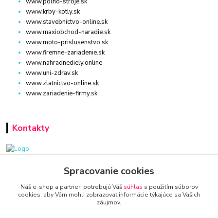
www.polno-stroje.sk
www.krby-kotly.sk
www.stavebnictvo-online.sk
www.maxiobchod-naradie.sk
www.moto-prislusenstvo.sk
www.firemne-zariadenie.sk
www.nahradnediely.online
www.uni-zdrav.sk
www.zlatnictvo-online.sk
www.zariadenie-firmy.sk
Kontakty
www.zariadenie-firmy.sk
Spracovanie cookies
Náš e-shop a partneri potrebujú Váš
súhlas
s použitím súborov
+421 940 949 000
cookies, aby Vám mohli zobrazovať informácie týkajúce sa Vašich
záujmov.
info@kamenik.sk