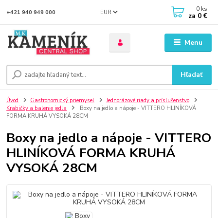
0
ks
EUR
+421 940 949 000
za
0 €
Menu
Hľadať
Úvod
Gastronomický priemysel
Jednorázové riady a príslušenstvo
Krabičky a balenie jedla
Boxy na jedlo a nápoje - VITTERO HLINÍKOVÁ
FORMA KRUHÁ VYSOKÁ 28CM
Boxy na jedlo a nápoje - VITTERO
HLINÍKOVÁ FORMA KRUHÁ
VYSOKÁ 28CM