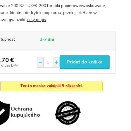
wanie 200 SZTUKFK-200Torebki papierowe/woskowane,
ane. Idealne do frytek, popcornu, przekąsek.Białe w
owe gwiazdki.
celý popis
tupnosť
3-7 dní
,70 €
Pridať do košíka
 €
bez DPH
Tento mesiac zakúpili 9 zákazníci.
Ochrana
kupujúcého