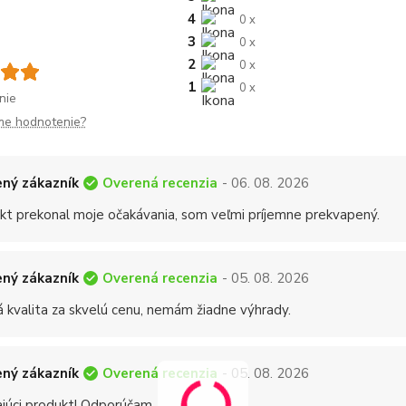
4
0 x
3
0 x
2
0 x
1
0 x
nie
me hodnotenie?
Overená recenzia
ný zákazník
- 06. 08. 2026
kt prekonal moje očakávania, som veľmi príjemne prekvapený.
Overená recenzia
ný zákazník
- 05. 08. 2026
á kvalita za skvelú cenu, nemám žiadne výhrady.
Overená recenzia
ný zákazník
- 05. 08. 2026
ajúci produkt! Odporúčam