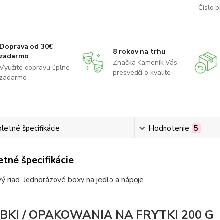
Číslo p
Doprava od 30€
8 rokov na trhu
zadarmo
Značka Kameník Vás
Využite dopravu úplne
presvedčí o kvalite
zadarmo
etné špecifikácie
Hodnotenie
5
tné špecifikácie
ý riad. Jednorázové boxy na jedlo a nápoje.
BKI / OPAKOWANIA NA FRYTKI 200 G