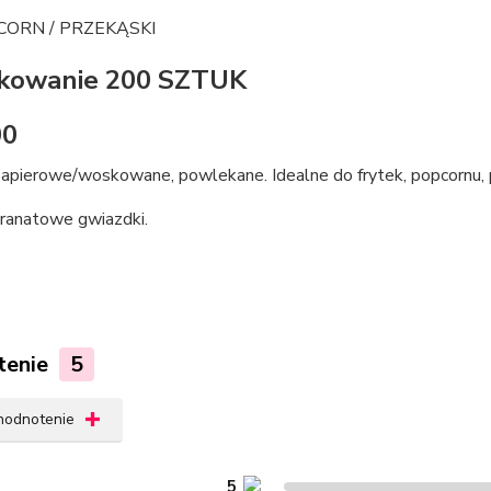
CORN / PRZEKĄSKI
akowanie 200 SZTUK
00
papierowe/woskowane, powlekane. Idealne do frytek, popcornu, 
granatowe gwiazdki.
tenie
5
 hodnotenie
5