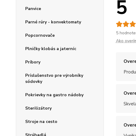
5
Panvice
Parné rúry - konvektomaty
5 hodnote
Popcornovače
Ako overí
Plničky klobás a jaterníc
Overe
Príbory
Produ
Príslušenstvo pre výrobníky
sódovky
Overe
Pokrievky na gastro nádoby
Skvel
Sterilizátory
Stroje na cesto
Overe
Strúhadlá
Vynik