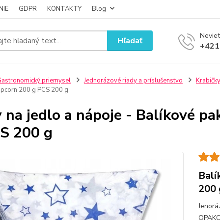
NIE
GDPR
KONTAKTY
Blog
Neviet
Hľadať
+421
astronomický priemysel
Jednorázové riady a príslušenstvo
Krabičky
opcorn 200 g PCS 200 g
 na jedlo a nápoje - Balíkové p
S 200 g
Balí
200 
Jenorá
OPAKO