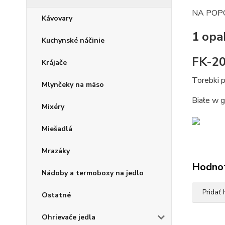
NA POP
Kávovary
1 op
Kuchynské náčinie
FK-2
Krájače
Torebki 
Mlynčeky na mäso
Białe w 
Mixéry
Miešadlá
Mrazáky
Hodno
Nádoby a termoboxy na jedlo
Pridať
Ostatné
Ohrievače jedla