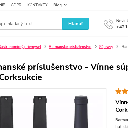
NIE
GDPR
KONTAKTY
Blog
Neviet
Hľadať
+421
astronomický priemysel
Barmanské príslušenstvo
Súpravy
Barm
anské príslušenstvo - Vínne súp
 Corksukcie
Vínn
Cork
Barman
butelk