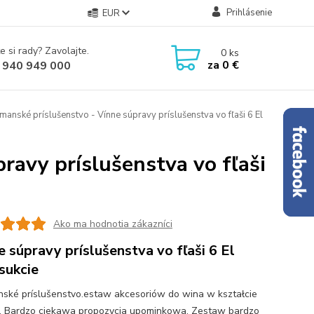
Prihlásenie
EUR
e si rady? Zavolajte.
0
ks
za
0 €
 940 949 000
anské príslušenstvo - Vínne súpravy príslušenstva vo fľaši 6 El
ravy príslušenstva vo fľaši
Ako ma hodnotia zákazníci
e súpravy príslušenstva vo fľaši 6 El
sukcie
ské príslušenstvo.estaw akcesoriów do wina w kształcie
i. Bardzo ciekawa propozycja upominkowa. Zestaw bardzo