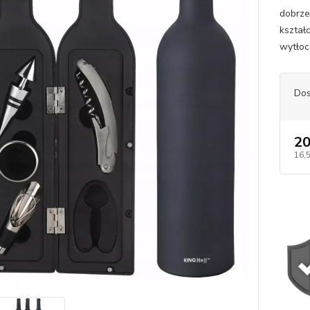
dobrze
kształ
wytłoc
Dos
20
16,