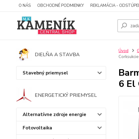
O NÁS
OBCHODNÉ PODMIENKY
REKLAMÁCIA - ODSTÚPE
Úvod
G
DIELŇA A STAVBA
Corksukcie
Barm
Stavebný priemysel
6 El
ENERGETICKÝ PRIEMYSEL
Alternatívne zdroje energie
Fotovoltaika