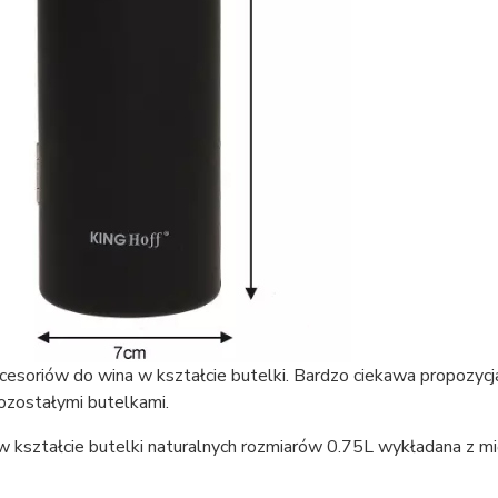
cesoriów do wina w kształcie butelki. Bardzo ciekawa propozy
ozostałymi butelkami.
w kształcie butelki naturalnych rozmiarów 0.75L wykładana z m