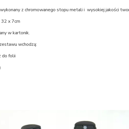
wykonany z chromowanego stopu metali i wysokiej jakości tw
 32 x 7cm
ny w kartonik.
zestawu wchodzą:
 do folii
g