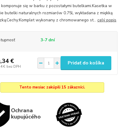
 komponuje się w barku z pozostałymi butelkami.Kasetka w
cie butelki naturalnych rozmiarów 0.75L wykładana z miękką
zką.Cechy:Komplet wykonany z chromowanego st...
celý popis
tupnosť
3-7 dní
,34 €
Pridať do košíka
54 €
bez DPH
Tento mesiac zakúpili 15 zákazníci.
Ochrana
kupujúcého