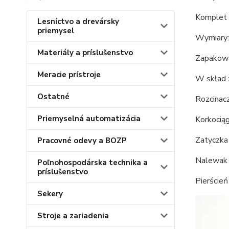
Komplet 
Lesníctvo a drevársky
priemysel
Wymiary:
Materiály a príslušenstvo
Zapakowa
Meracie prístroje
W skład 
Ostatné
Rozcinacz
Priemyselná automatizácia
Korkocią
Zatyczka
Pracovné odevy a BOZP
Nalewak
Poľnohospodárska technika a
príslušenstvo
Pierścień
Sekery
Stroje a zariadenia