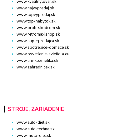
www.kvalitnytovar.sk
www.najvypredaj.sk
www.topvypredaj.sk
www.top-nabytok.sk
www.proti-skodcom.sk
www.retromaxishop.sk
www.superpredajca.sk
www.spotrebice-domace.sk
www.osvetlenie-svietidla.eu
www.uni-kozmetika.sk
www.zahradnicek.sk
STROJE, ZARIADENIE
www.auto-diel.sk
www.auto-techna.sk
www.moto-diel.sk