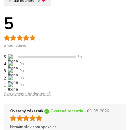
Pridať hodnotenie
5
5 hodnotenie
5
5 x
4
0 x
3
0 x
2
0 x
1
0 x
Ako overíme hodnotenie?
Overený zákazník
Overená recenzia
- 09. 08. 2026
Nemám slov som spokojná