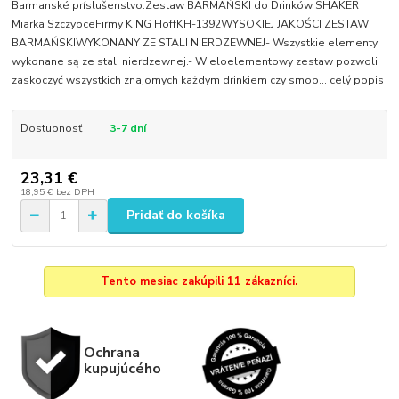
Barmanské príslušenstvo.Zestaw BARMAŃSKI do Drinków SHAKER
Miarka SzczypceFirmy KING HoffKH-1392WYSOKIEJ JAKOŚCI ZESTAW
BARMAŃSKIWYKONANY ZE STALI NIERDZEWNEJ- Wszystkie elementy
wykonane są ze stali nierdzewnej.- Wieloelementowy zestaw pozwoli
zaskoczyć wszystkich znajomych każdym drinkiem czy smoo...
celý popis
Dostupnosť
3-7 dní
23,31 €
18,95 €
bez DPH
Pridať do košíka
Tento mesiac zakúpili 11 zákazníci.
Ochrana
kupujúcého