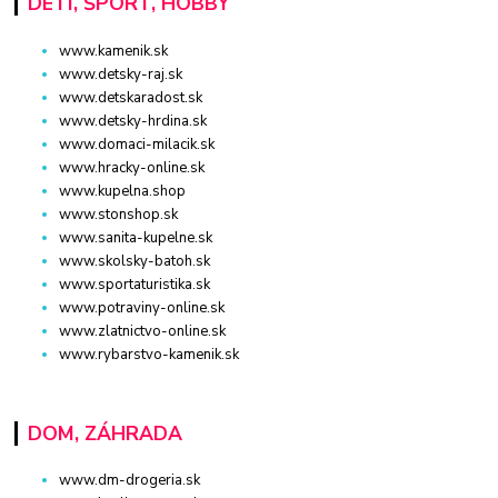
DETI, ŠPORT, HOBBY
www.kamenik.sk
www.detsky-raj.sk
www.detskaradost.sk
www.detsky-hrdina.sk
www.domaci-milacik.sk
www.hracky-online.sk
www.kupelna.shop
www.stonshop.sk
www.sanita-kupelne.sk
www.skolsky-batoh.sk
www.sportaturistika.sk
www.potraviny-online.sk
www.zlatnictvo-online.sk
www.rybarstvo-kamenik.sk
DOM, ZÁHRADA
www.dm-drogeria.sk