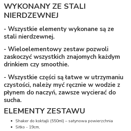
WYKONANY ZE STALI
NIERDZEWNEJ
- Wszystkie elementy wykonane są ze
stali nierdzewnej.
- Wieloelementowy zestaw pozwoli
zaskoczyć wszystkich znajomych każdym
drinkiem czy smoothie.
- Wszystkie części są łatwe w utrzymaniu
czystości, należy myć ręcznie w wodzie z
płynem do naczyń, zawsze wycierać do
sucha.
ELEMENTY ZESTAWU
Shaker do koktajli (550ml) – satynowa powierzchnia
Sitko - 19cm,