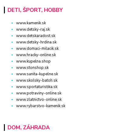
DETI, ŠPORT, HOBBY
www.kamenik.sk
www.detsky-raj.sk
www.detskaradost.sk
www.detsky-hrdina.sk
www.domaci-milacik.sk
www.hracky-online.sk
www.kupelna.shop
www.stonshop.sk
www.sanita-kupelne.sk
www.skolsky-batoh.sk
www.sportaturistika.sk
www.potraviny-online.sk
www.zlatnictvo-online.sk
www.rybarstvo-kamenik.sk
DOM, ZÁHRADA