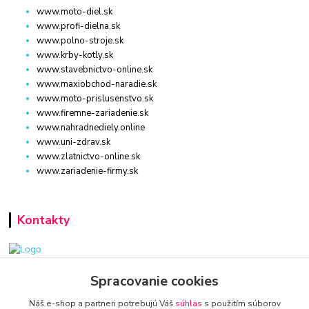
www.moto-diel.sk
www.profi-dielna.sk
www.polno-stroje.sk
www.krby-kotly.sk
www.stavebnictvo-online.sk
www.maxiobchod-naradie.sk
www.moto-prislusenstvo.sk
www.firemne-zariadenie.sk
www.nahradnediely.online
www.uni-zdrav.sk
www.zlatnictvo-online.sk
www.zariadenie-firmy.sk
Kontakty
www.zariadenie-firmy.sk
Spracovanie cookies
Náš e-shop a partneri potrebujú Váš
súhlas
s použitím súborov
+421 940 949 000