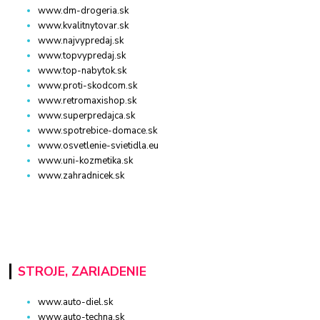
www.dm-drogeria.sk
www.kvalitnytovar.sk
www.najvypredaj.sk
www.topvypredaj.sk
www.top-nabytok.sk
www.proti-skodcom.sk
www.retromaxishop.sk
www.superpredajca.sk
www.spotrebice-domace.sk
www.osvetlenie-svietidla.eu
www.uni-kozmetika.sk
www.zahradnicek.sk
STROJE, ZARIADENIE
www.auto-diel.sk
www.auto-techna.sk