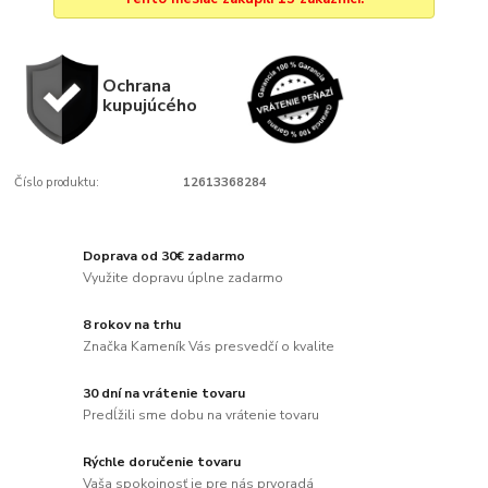
Ochrana
kupujúcého
Číslo produktu:
12613368284
Doprava od 30€ zadarmo
Využite dopravu úplne zadarmo
8 rokov na trhu
Značka Kameník Vás presvedčí o kvalite
30 dní na vrátenie tovaru
Predĺžili sme dobu na vrátenie tovaru
Rýchle doručenie tovaru
Vaša spokojnosť je pre nás prvoradá