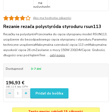
Ako ma hodnotia zákazníci
Rezanie rezača polystyróda styroduru rsun113
Rezačky na polystyrénPrzecinarka do cięcia styropianu model RSUN113,
urządzenie do bezodpadowego cięcia styropianu i styroduru.Parametry
techniczne urządzeniaMaksymalna szerokość cięcia 113 cmMaksymalna
wysokość cięcia 26 cmZasilanie o mocy 150W 230/24VCięcie: Grubości,
długości oraz pod kątemTnie: ...
celý popis
Dostupnosť
3-7 dní
196,93 €
160,11 €
bez DPH
Pridať do košíka
Tento mesiac zakúpili 15 zákazníci.