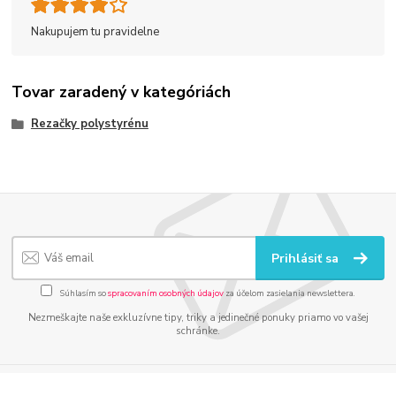
Nakupujem tu pravidelne
Tovar zaradený v kategóriách
Rezačky polystyrénu
Prihlásiť sa
Súhlasím so
spracovaním osobných údajov
za účelom zasielania newslettera.
Nezmeškajte naše exkluzívne tipy, triky a jedinečné ponuky priamo vo vašej
schránke.