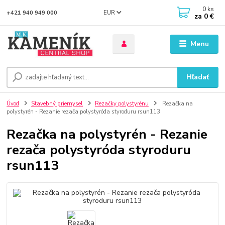
0
ks
EUR
+421 940 949 000
za
0 €
Menu
Hľadať
Úvod
Stavebný priemysel
Rezačky polystyrénu
Rezačka na
polystyrén - Rezanie rezača polystyróda styroduru rsun113
Rezačka na polystyrén - Rezanie
rezača polystyróda styroduru
rsun113