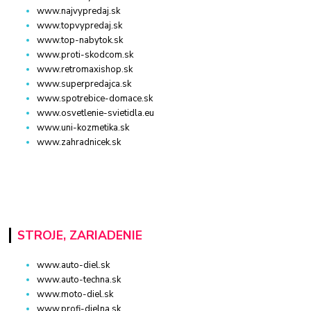
www.najvypredaj.sk
www.topvypredaj.sk
www.top-nabytok.sk
www.proti-skodcom.sk
www.retromaxishop.sk
www.superpredajca.sk
www.spotrebice-domace.sk
www.osvetlenie-svietidla.eu
www.uni-kozmetika.sk
www.zahradnicek.sk
STROJE, ZARIADENIE
www.auto-diel.sk
www.auto-techna.sk
www.moto-diel.sk
www.profi-dielna.sk