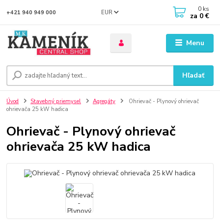
0
ks
EUR
+421 940 949 000
za
0 €
Menu
Hľadať
Úvod
Stavebný priemysel
Agregáty
Ohrievač - Plynový ohrievač
ohrievača 25 kW hadica
Ohrievač - Plynový ohrievač
ohrievača 25 kW hadica