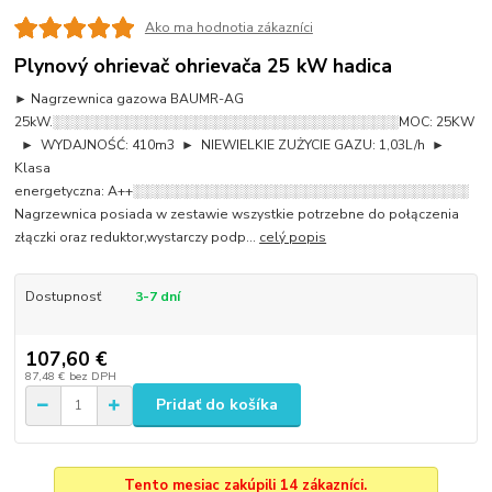
Ako ma hodnotia zákazníci
Plynový ohrievač ohrievača 25 kW hadica
► Nagrzewnica gazowa BAUMR-AG
25kW.░░░░░░░░░░░░░░░░░░░░░░░░░░░░░░░░░░░MOC: 25KW
► WYDAJNOŚĆ: 410m3 ► NIEWIELKIE ZUŻYCIE GAZU: 1,03L/h ►
Klasa
energetyczna: A++░░░░░░░░░░░░░░░░░░░░░░░░░░░░░░░░░░
Nagrzewnica posiada w zestawie wszystkie potrzebne do połączenia
złączki oraz reduktor,wystarczy podp...
celý popis
Dostupnosť
3-7 dní
107,60 €
87,48 €
bez DPH
Pridať do košíka
Tento mesiac zakúpili 14 zákazníci.