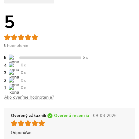
5
5 hodnotenie
5
5 x
4
0 x
3
0 x
2
0 x
1
0 x
Ako overíme hodnotenie?
Overený zákazník
Overená recenzia
- 09. 08. 2026
Odporúčam