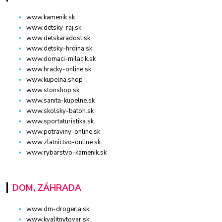
www.kamenik.sk
www.detsky-raj.sk
www.detskaradost.sk
www.detsky-hrdina.sk
www.domaci-milacik.sk
www.hracky-online.sk
www.kupelna.shop
www.stonshop.sk
www.sanita-kupelne.sk
www.skolsky-batoh.sk
www.sportaturistika.sk
www.potraviny-online.sk
www.zlatnictvo-online.sk
www.rybarstvo-kamenik.sk
DOM, ZÁHRADA
www.dm-drogeria.sk
www.kvalitnytovar.sk