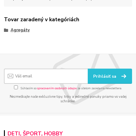
Tovar zaradený v kategóriách
Agregáty
Prihlásiť sa
Súhlasím so
spracovaním osobných údajov
za účelom zasielania newslettera.
Nezmeškajte naše exkluzívne tipy, triky a jedinečné ponuky priamo vo vašej
schránke.
DETI, ŠPORT, HOBBY