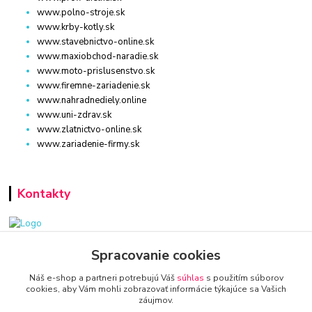
www.polno-stroje.sk
www.krby-kotly.sk
www.stavebnictvo-online.sk
www.maxiobchod-naradie.sk
www.moto-prislusenstvo.sk
www.firemne-zariadenie.sk
www.nahradnediely.online
www.uni-zdrav.sk
www.zlatnictvo-online.sk
www.zariadenie-firmy.sk
Kontakty
www.zariadenie-firmy.sk
Spracovanie cookies
Náš e-shop a partneri potrebujú Váš
súhlas
s použitím súborov
+421 940 949 000
cookies, aby Vám mohli zobrazovať informácie týkajúce sa Vašich
záujmov.
info@kamenik.sk