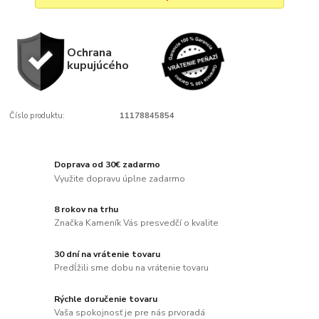
Ochrana
kupujúcého
Číslo produktu:
11178845854
Doprava od 30€ zadarmo
Využite dopravu úplne zadarmo
8 rokov na trhu
Značka Kameník Vás presvedčí o kvalite
30 dní na vrátenie tovaru
Predĺžili sme dobu na vrátenie tovaru
Rýchle doručenie tovaru
Vaša spokojnosť je pre nás prvoradá